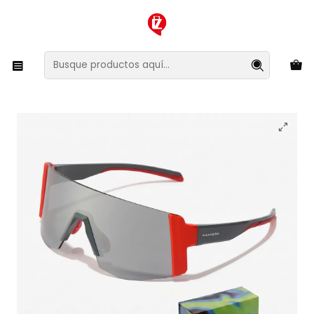
XMAS SALE ¡Compra antes de que la oferta termine!
Inicio
Ropa y Accesorios
Accesorios de Moda
Lentes y Accesorios
Lentes de Sol
Lentes De Sol Deportivo Hawkers Lynx Small Coral Silver
HLYS25RST0 - Talla 152mm