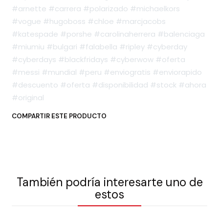
#arnette #carrera #polarizado #michaelkors
#vogue #hugoboss #chloe #marcjacobs
#katespade #porshe #carolinaherrera #balenciaga
#miumiu #bulgari #falabella #ripley #cyberday
#cyberdays #blackfridays #cyberwow #oferta
#messi #mundial #peru #enviogratis #enviorapido
#descuento #oferta #disponibilidad #stock #ahora
#original
COMPARTIR ESTE PRODUCTO
También podría interesarte uno de
estos