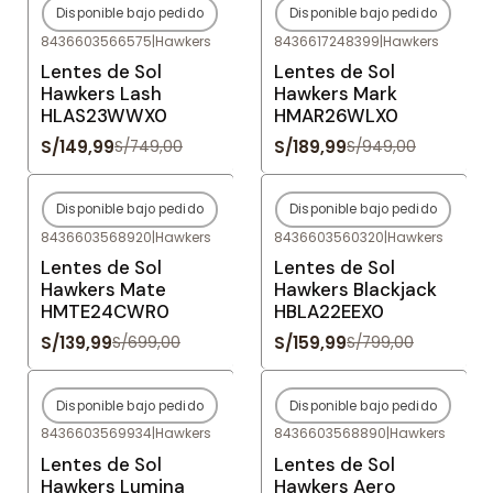
Disponible bajo pedido
Disponible bajo pedido
-80%
OFF
-80%
OFF
8436603566575
|
Hawkers
8436617248399
|
Hawkers
Agotado
Agotado
Lentes de Sol
Lentes de Sol
Hawkers Lash
Hawkers Mark
HLAS23WWX0
HMAR26WLX0
S/149,99
S/189,99
S/749,00
S/949,00
Disponible bajo pedido
Disponible bajo pedido
-80%
OFF
-80%
OFF
8436603568920
|
Hawkers
8436603560320
|
Hawkers
Agotado
Agotado
Lentes de Sol
Lentes de Sol
Hawkers Mate
Hawkers Blackjack
HMTE24CWR0
HBLA22EEX0
S/139,99
S/159,99
S/699,00
S/799,00
Disponible bajo pedido
Disponible bajo pedido
-80%
OFF
-80%
OFF
8436603569934
|
Hawkers
8436603568890
|
Hawkers
Agotado
Agotado
Lentes de Sol
Lentes de Sol
Hawkers Lumina
Hawkers Aero