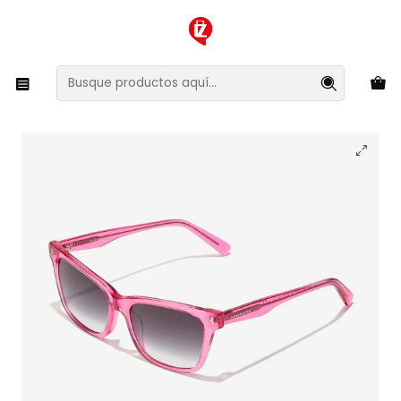
XMAS SALE ¡Compra antes de que la oferta termine!
Inicio
Ropa y Accesorios
Accesorios de Moda
Lentes y Accesorios
Lentes de Sol
Lentes de Sol Hawkers Maze HMAZ23KBX0