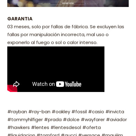
GARANTIA
03 meses, solo por fallas de fábrica. Se excluyen las
fallas por manipulación incorrecta, mal uso o
exponerlo al fuego o sol o calor intenso.
#rayban #ray-ban #oakley #fossil #casio #invicta
#tommyhilfiger #prada #dolce #wayfarer #aviador
#hawkers #lentes #lentesdesol #oferta
#liquidacion #tomford #gucci #versace #mauijim