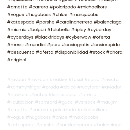
#arnette #carrera #polarizado #michaelkors
#vogue #hugoboss #chloe #marcjacobs
#katespade #porshe #carolinaherrera #balenciaga
#miumiu #bulgari #falabella #ripley #cyberday
#cyberdays #blackfridays #cyberwow #oferta
#messi #mundial #peru #enviogratis #enviorapido
#descuento #oferta #disponibilidad #stock #ahora
#original
#rayban #ray-ban #oakley #fossil #casio #invicta
#tommyhilfiger #prada #dolce #wayfarer #aviador
#hawkers #lentes #lentesdesol #oferta
#liquidacion #tomford #gucci #versace #mauijim
#arnette #carrera #polarizado #michaelkors
#vogue #hugoboss #chloe #marcjacobs
#katespade #porshe #carolinaherrera #balenciaga