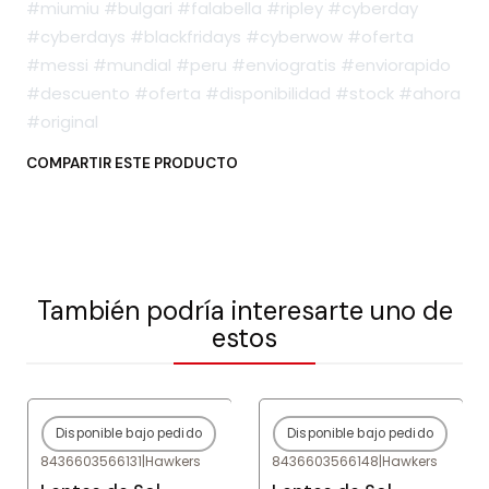
#miumiu #bulgari #falabella #ripley #cyberday
#cyberdays #blackfridays #cyberwow #oferta
#messi #mundial #peru #enviogratis #enviorapido
#descuento #oferta #disponibilidad #stock #ahora
#original
COMPARTIR ESTE PRODUCTO
También podría interesarte uno de
estos
Disponible bajo pedido
Disponible bajo pedido
-81%
OFF
-81%
OFF
8436603566131
|
Hawkers
8436603566148
|
Hawkers
Agotado
Agotado