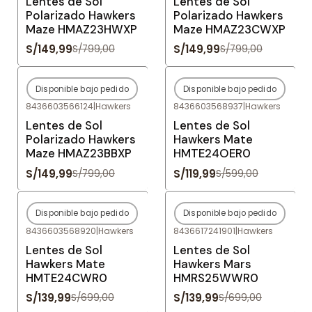
Lentes de Sol
Lentes de Sol
Polarizado Hawkers
Polarizado Hawkers
Maze HMAZ23HWXP
Maze HMAZ23CWXP
S/149,99
S/149,99
S/799,00
S/799,00
Disponible bajo pedido
Disponible bajo pedido
-81%
OFF
-80%
OFF
8436603566124
|
Hawkers
8436603568937
|
Hawkers
Agotado
Agotado
Lentes de Sol
Lentes de Sol
Polarizado Hawkers
Hawkers Mate
Maze HMAZ23BBXP
HMTE24OER0
S/149,99
S/119,99
S/799,00
S/599,00
Disponible bajo pedido
Disponible bajo pedido
-80%
OFF
-80%
OFF
8436603568920
|
Hawkers
8436617241901
|
Hawkers
Agotado
Agotado
Lentes de Sol
Lentes de Sol
Hawkers Mate
Hawkers Mars
HMTE24CWR0
HMRS25WWR0
S/139,99
S/139,99
S/699,00
S/699,00