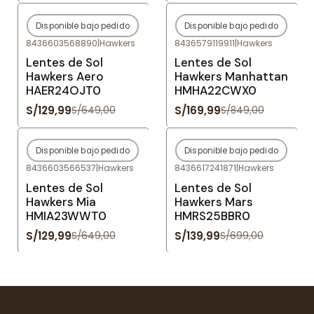
Disponible bajo pedido
Disponible bajo pedido
-80%
OFF
-80%
OFF
8436603568890
|
Hawkers
8436579119911
|
Hawkers
Agotado
Agotado
Lentes de Sol
Lentes de Sol
Hawkers Aero
Hawkers Manhattan
HAER24OJT0
HMHA22CWX0
S/129,99
S/169,99
S/649,00
S/849,00
Disponible bajo pedido
Disponible bajo pedido
-80%
OFF
-80%
OFF
8436603566537
|
Hawkers
8436617241871
|
Hawkers
Agotado
Agotado
Lentes de Sol
Lentes de Sol
Hawkers Mia
Hawkers Mars
HMIA23WWT0
HMRS25BBR0
S/129,99
S/139,99
S/649,00
S/699,00