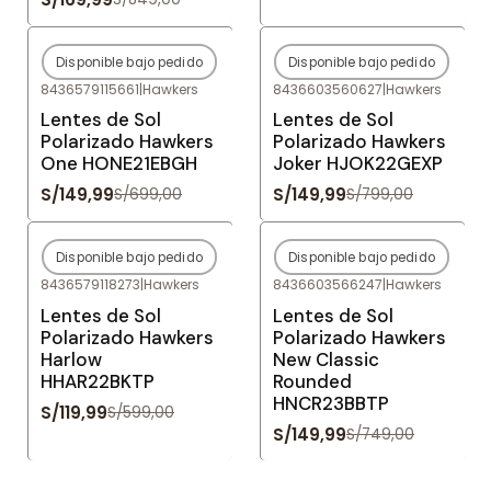
Disponible bajo pedido
Disponible bajo pedido
-79%
OFF
-81%
OFF
8436579115661
|
Hawkers
8436603560627
|
Hawkers
Agotado
Agotado
Lentes de Sol
Lentes de Sol
Polarizado Hawkers
Polarizado Hawkers
One HONE21EBGH
Joker HJOK22GEXP
S/149,99
S/149,99
S/699,00
S/799,00
Disponible bajo pedido
Disponible bajo pedido
-80%
OFF
-80%
OFF
8436579118273
|
Hawkers
8436603566247
|
Hawkers
Agotado
Agotado
Lentes de Sol
Lentes de Sol
Polarizado Hawkers
Polarizado Hawkers
Harlow
New Classic
HHAR22BKTP
Rounded
HNCR23BBTP
S/119,99
S/599,00
S/149,99
S/749,00