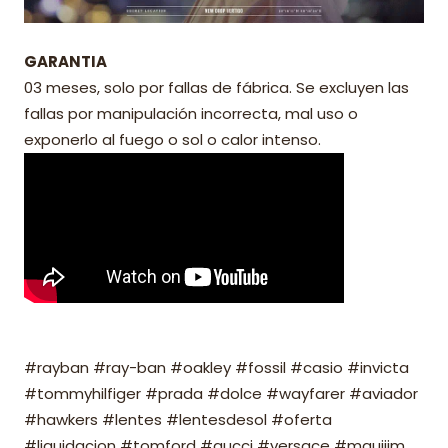
GARANTIA
03 meses, solo por fallas de fábrica. Se excluyen las
fallas por manipulación incorrecta, mal uso o
exponerlo al fuego o sol o calor intenso.
#rayban #ray-ban #oakley #fossil #casio #invicta
#tommyhilfiger #prada #dolce #wayfarer #aviador
#hawkers #lentes #lentesdesol #oferta
#liquidacion #tomford #gucci #versace #mauijim