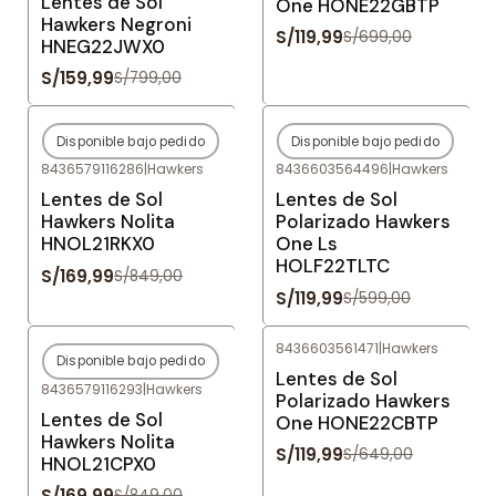
Lentes de Sol
One HONE22GBTP
Hawkers Negroni
S/119,99
S/699,00
HNEG22JWX0
S/159,99
S/799,00
Disponible bajo pedido
Disponible bajo pedido
-80%
OFF
-80%
OFF
8436579116286
|
Hawkers
8436603564496
|
Hawkers
Agotado
Agotado
Lentes de Sol
Lentes de Sol
Hawkers Nolita
Polarizado Hawkers
HNOL21RKX0
One Ls
HOLF22TLTC
S/169,99
S/849,00
S/119,99
S/599,00
8436603561471
|
Hawkers
Disponible bajo pedido
-80%
OFF
-82%
OFF
Lentes de Sol
8436579116293
|
Hawkers
Agotado
Polarizado Hawkers
Lentes de Sol
One HONE22CBTP
Hawkers Nolita
S/119,99
S/649,00
HNOL21CPX0
S/169,99
S/849,00