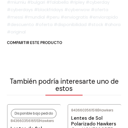
#miumiu #bulgari #falabella #ripley #cyberday
#cyberdays #blackfridays #cyberwow #oferta
#messi #mundial #peru #enviogratis #enviorapido
#descuento #oferta #disponibilidad #stock #ahora
#original
COMPARTIR ESTE PRODUCTO
También podría interesarte uno de
estos
8436603561518
|
Hawkers
Disponible bajo pedido
-80%
OFF
-83%
OFF
Lentes de Sol
8436603561655
|
Hawkers
Agotado
Polarizado Hawkers