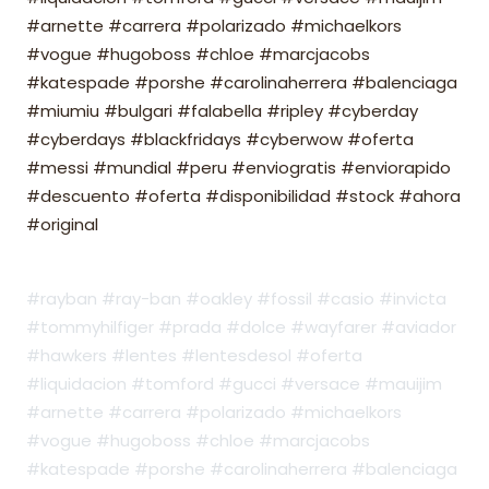
#arnette #carrera #polarizado #michaelkors
#vogue #hugoboss #chloe #marcjacobs
#katespade #porshe #carolinaherrera #balenciaga
#miumiu #bulgari #falabella #ripley #cyberday
#cyberdays #blackfridays #cyberwow #oferta
#messi #mundial #peru #enviogratis #enviorapido
#descuento #oferta #disponibilidad #stock #ahora
#original
#rayban #ray-ban #oakley #fossil #casio #invicta
#tommyhilfiger #prada #dolce #wayfarer #aviador
#hawkers #lentes #lentesdesol #oferta
#liquidacion #tomford #gucci #versace #mauijim
#arnette #carrera #polarizado #michaelkors
#vogue #hugoboss #chloe #marcjacobs
#katespade #porshe #carolinaherrera #balenciaga