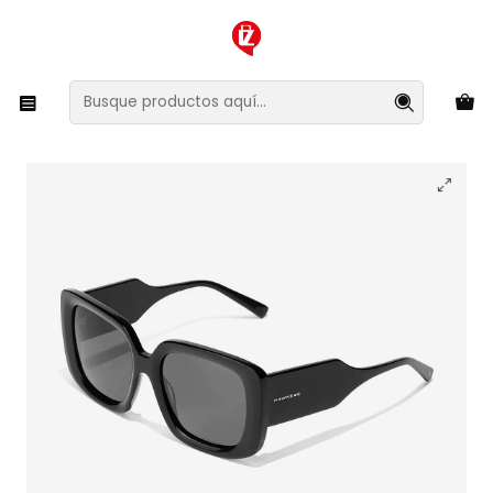
XMAS SALE ¡Compra antes de que la oferta termine!
Inicio
Ropa y Accesorios
Accesorios de Moda
Lentes y Accesorios
Lentes de Sol
Lentes de Sol Polarizado Hawkers Negroni HNEG22BBXP