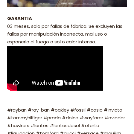
GARANTIA
03 meses, solo por fallas de fábrica. Se excluyen las
fallas por manipulación incorrecta, mal uso o
exponerlo al fuego o sol o calor intenso.
#rayban #ray-ban #oakley #fossil #casio #invicta
#tommyhilfiger #prada #dolce #wayfarer #aviador
#hawkers #lentes #lentesdesol #oferta
#liquidacion #tomford #gucci #versace #mauijim