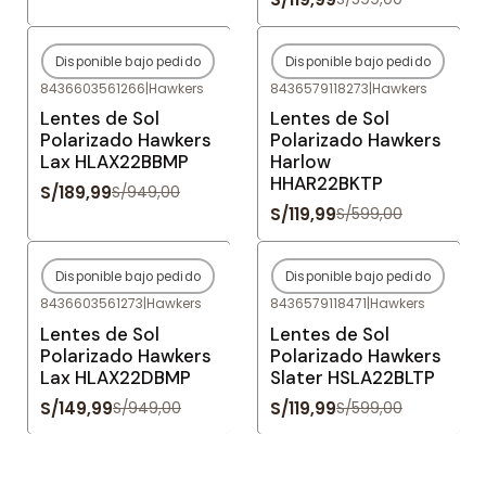
Disponible bajo pedido
Disponible bajo pedido
-80%
OFF
-80%
OFF
8436603561266
|
Hawkers
8436579118273
|
Hawkers
Agotado
Agotado
Lentes de Sol
Lentes de Sol
Polarizado Hawkers
Polarizado Hawkers
Lax HLAX22BBMP
Harlow
HHAR22BKTP
S/189,99
S/949,00
S/119,99
S/599,00
Disponible bajo pedido
Disponible bajo pedido
-84%
OFF
-80%
OFF
8436603561273
|
Hawkers
8436579118471
|
Hawkers
Agotado
Agotado
Lentes de Sol
Lentes de Sol
Polarizado Hawkers
Polarizado Hawkers
Lax HLAX22DBMP
Slater HSLA22BLTP
S/149,99
S/119,99
S/949,00
S/599,00