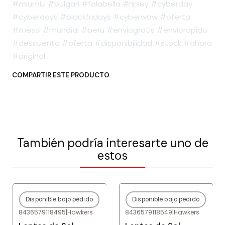
#miumiu #bulgari #falabella #ripley #cyberday
#cyberdays #blackfridays #cyberwow #oferta
#messi #mundial #peru #enviogratis #enviorapido
#descuento #oferta #disponibilidad #stock #ahora
#original
COMPARTIR ESTE PRODUCTO
También podría interesarte uno de
estos
Disponible bajo pedido
Disponible bajo pedido
-80%
OFF
-80%
OFF
8436579118495
|
Hawkers
8436579118549
|
Hawkers
Agotado
Agotado