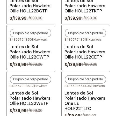
Lentes de Sol
Lentes de Sol
Polarizado Hawkers
Polarizado Hawkers
Ollie HOLL22BGTP
Ollie HOLL22TKTP
S/139,99
S/139,99
S/699,00
S/699,00
Disponible bajo pedido
Disponible bajo pedido
-80%
OFF
-80%
OFF
8436579118501
|
Hawkers
8436579118518
|
Hawkers
Agotado
Agotado
Lentes de Sol
Lentes de Sol
Polarizado Hawkers
Polarizado Hawkers
Ollie HOLL22CWTP
Ollie HOLL22CETP
S/139,99
S/139,99
S/699,00
S/699,00
Disponible bajo pedido
Disponible bajo pedido
-80%
OFF
-80%
OFF
8436579118532
|
Hawkers
8436603564496
|
Hawkers
Agotado
Agotado
Lentes de Sol
Lentes de Sol
Polarizado Hawkers
Polarizado Hawkers
Ollie HOLL22WETP
One Ls
HOLF22TLTC
S/139,99
S/699,00
S/119,99
S/599,00