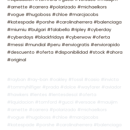
#arnette #carrera #polarizado #michaelkors
#vogue #hugoboss #chloe #marcjacobs
#katespade #porshe #carolinaherrera #balenciaga
#miumiu #bulgari #falabella #ripley #cyberday
#cyberdays #blackfridays #cyberwow #oferta
#messi #mundial #peru #enviogratis #enviorapido
#descuento #oferta #disponibilidad #stock #ahora
#original
#rayban #ray-ban #oakley #fossil #casio #invicta
#tommyhilfiger #prada #dolce #wayfarer #aviador
#hawkers #lentes #lentesdesol #oferta
#liquidacion #tomford #gucci #versace #mauijim
#arnette #carrera #polarizado #michaelkors
#vogue #hugoboss #chloe #marcjacobs
#katespade #porshe #carolinaherrera #balenciaga