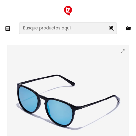
XMAS SALE ¡Compra antes de que la oferta termine!
Inicio
Ropa y Accesorios
Accesorios de Moda
Lentes y Accesorios
Lentes de Sol
Lentes de Sol Polarizado Hawkers Ollie HOLL22BLTP