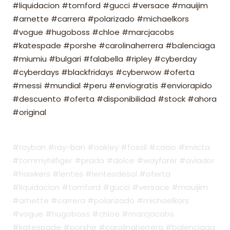
#liquidacion #tomford #gucci #versace #mauijim
#arnette #carrera #polarizado #michaelkors
#vogue #hugoboss #chloe #marcjacobs
#katespade #porshe #carolinaherrera #balenciaga
#miumiu #bulgari #falabella #ripley #cyberday
#cyberdays #blackfridays #cyberwow #oferta
#messi #mundial #peru #enviogratis #enviorapido
#descuento #oferta #disponibilidad #stock #ahora
#original
#rayban #ray-ban #oakley #fossil #casio #invicta
#tommyhilfiger #prada #dolce #wayfarer #aviador
#hawkers #lentes #lentesdesol #oferta
#liquidacion #tomford #gucci #versace #mauijim
#arnette #carrera #polarizado #michaelkors
#vogue #hugoboss #chloe #marcjacobs
#katespade #porshe #carolinaherrera #balenciaga