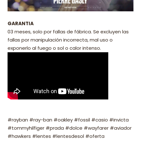
GARANTIA
03 meses, solo por fallas de fábrica. Se excluyen las
fallas por manipulación incorrecta, mal uso o
exponerlo al fuego o sol o calor intenso.
#rayban #ray-ban #oakley #fossil #casio #invicta
#tommyhilfiger #prada #dolce #wayfarer #aviador
#hawkers #lentes #lentesdesol #oferta