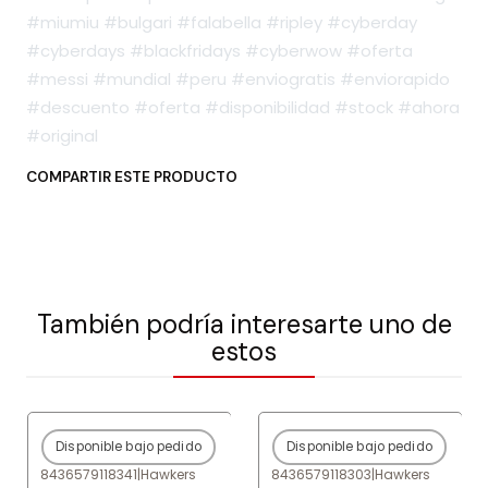
#miumiu #bulgari #falabella #ripley #cyberday
#cyberdays #blackfridays #cyberwow #oferta
#messi #mundial #peru #enviogratis #enviorapido
#descuento #oferta #disponibilidad #stock #ahora
#original
COMPARTIR ESTE PRODUCTO
También podría interesarte uno de
estos
Disponible bajo pedido
Disponible bajo pedido
-80%
OFF
-80%
OFF
8436579118341
|
Hawkers
8436579118303
|
Hawkers
Agotado
Agotado