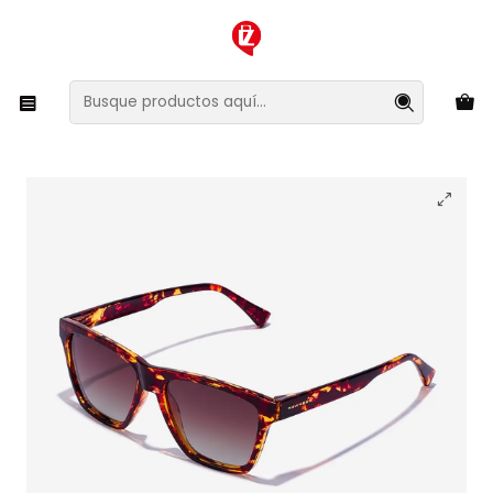
XMAS SALE ¡Compra antes de que la oferta termine!
Inicio
Ropa y Accesorios
Accesorios de Moda
Lentes y Accesorios
Lentes de Sol
Lentes de Sol Polarizado Hawkers One Ls Rodeo
HOLR22CWTP