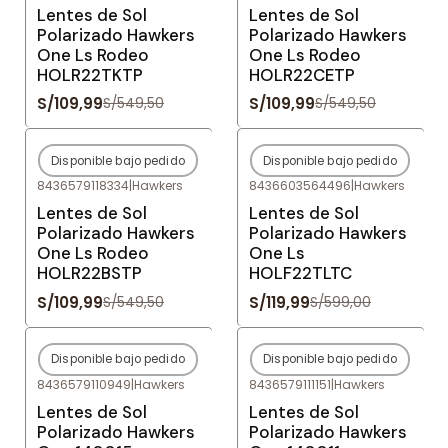
Lentes de Sol
Lentes de Sol
Polarizado Hawkers
Polarizado Hawkers
One Ls Rodeo
One Ls Rodeo
HOLR22TKTP
HOLR22CETP
S/109,99
S/109,99
S/549,50
S/549,50
Disponible bajo pedido
Disponible bajo pedido
-80%
OFF
-80%
OFF
8436579118334
|
Hawkers
8436603564496
|
Hawkers
Agotado
Agotado
Lentes de Sol
Lentes de Sol
Polarizado Hawkers
Polarizado Hawkers
One Ls Rodeo
One Ls
HOLR22BSTP
HOLF22TLTC
S/109,99
S/119,99
S/549,50
S/599,00
Disponible bajo pedido
Disponible bajo pedido
-78%
OFF
-80%
OFF
8436579110949
|
Hawkers
8436579111151
|
Hawkers
Agotado
Agotado
Lentes de Sol
Lentes de Sol
Polarizado Hawkers
Polarizado Hawkers