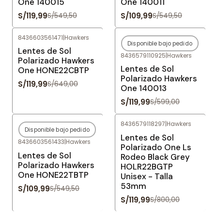
One 140015
One 140011
S/119,99
S/109,99
S/549,50
S/549,50
8436603561471
|
Hawkers
Disponible bajo pedido
-82%
OFF
-80%
OFF
Lentes de Sol
8436579110925
|
Hawkers
Agotado
Polarizado Hawkers
Lentes de Sol
One HONE22CBTP
Polarizado Hawkers
S/119,99
S/649,00
One 140013
S/119,99
S/599,00
8436579118297
|
Hawkers
Disponible bajo pedido
-80%
OFF
-85%
OFF
Lentes de Sol
8436603561433
|
Hawkers
Agotado
Polarizado One Ls
Lentes de Sol
Rodeo Black Grey
Polarizado Hawkers
HOLR22BGTP
One HONE22TBTP
Unisex - Talla
53mm
S/109,99
S/549,50
S/119,99
S/800,00