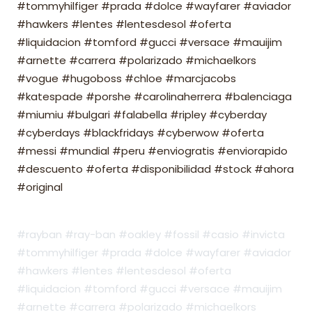
#tommyhilfiger #prada #dolce #wayfarer #aviador
#hawkers #lentes #lentesdesol #oferta
#liquidacion #tomford #gucci #versace #mauijim
#arnette #carrera #polarizado #michaelkors
#vogue #hugoboss #chloe #marcjacobs
#katespade #porshe #carolinaherrera #balenciaga
#miumiu #bulgari #falabella #ripley #cyberday
#cyberdays #blackfridays #cyberwow #oferta
#messi #mundial #peru #enviogratis #enviorapido
#descuento #oferta #disponibilidad #stock #ahora
#original
#rayban #ray-ban #oakley #fossil #casio #invicta
#tommyhilfiger #prada #dolce #wayfarer #aviador
#hawkers #lentes #lentesdesol #oferta
#liquidacion #tomford #gucci #versace #mauijim
#arnette #carrera #polarizado #michaelkors