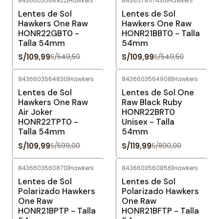
8436603564922
|
Hawkers
8436579117436
|
Hawkers
-80%
OFF
-80%
OFF
Lentes de Sol
Lentes de Sol
Hawkers One Raw
Hawkers One Raw
HONR22GBT0 -
HONR21BBT0 - Talla
Talla 54mm
54mm
S/109,99
S/109,99
S/549,50
S/549,50
8436603564830
|
Hawkers
8436603564908
|
Hawkers
-82%
OFF
-85%
OFF
Lentes de Sol
Lentes de Sol One
Hawkers One Raw
Raw Black Ruby
Air Joker
HONR22BRT0
HONR22TPT0 -
Unisex - Talla
Talla 54mm
54mm
S/109,99
S/119,99
S/599,00
S/800,00
8436603560870
|
Hawkers
8436603560856
|
Hawkers
-80%
OFF
-80%
OFF
Lentes de Sol
Lentes de Sol
Polarizado Hawkers
Polarizado Hawkers
One Raw
One Raw
HONR21BPTP - Talla
HONR21BFTP - Talla