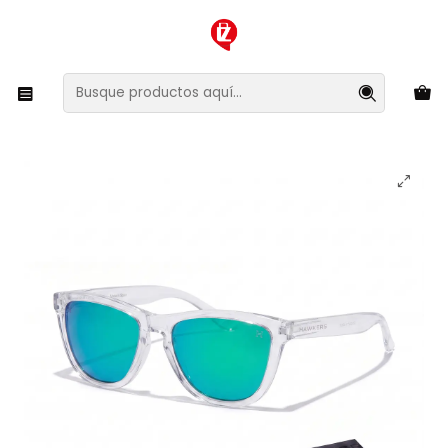
XMAS SALE ¡Compra antes de que la oferta termine!
Inicio
Ropa y Accesorios
Accesorios de Moda
Lentes y Accesorios
Lentes de Sol
Lentes de Sol One Raw Air Emerald HONR22TFT0 Unisex -
Talla 54mm