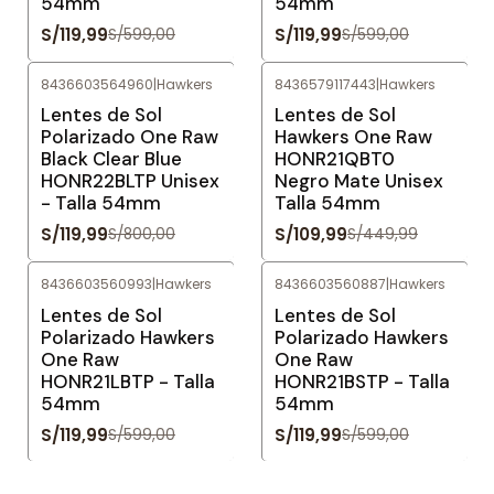
54mm
54mm
S/119,99
S/119,99
S/599,00
S/599,00
8436603564960
|
Hawkers
8436579117443
|
Hawkers
-85%
OFF
-76%
OFF
Lentes de Sol
Lentes de Sol
Polarizado One Raw
Hawkers One Raw
Black Clear Blue
HONR21QBT0
HONR22BLTP Unisex
Negro Mate Unisex
- Talla 54mm
Talla 54mm
S/119,99
S/109,99
S/800,00
S/449,99
8436603560993
|
Hawkers
8436603560887
|
Hawkers
-80%
OFF
-80%
OFF
Lentes de Sol
Lentes de Sol
Polarizado Hawkers
Polarizado Hawkers
One Raw
One Raw
HONR21LBTP - Talla
HONR21BSTP - Talla
54mm
54mm
S/119,99
S/119,99
S/599,00
S/599,00