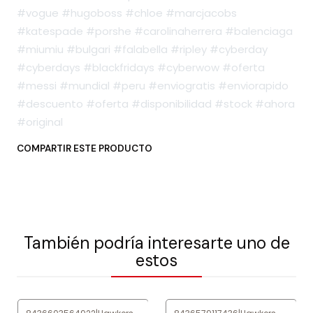
#vogue #hugoboss #chloe #marcjacobs
#katespade #porshe #carolinaherrera #balenciaga
#miumiu #bulgari #falabella #ripley #cyberday
#cyberdays #blackfridays #cyberwow #oferta
#messi #mundial #peru #enviogratis #enviorapido
#descuento #oferta #disponibilidad #stock #ahora
#original
COMPARTIR ESTE PRODUCTO
También podría interesarte uno de
estos