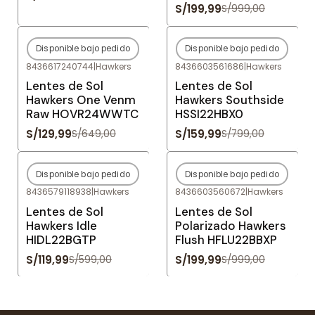
S/199,99
S/999,00
Disponible bajo pedido
Disponible bajo pedido
-80%
OFF
-80%
OFF
8436617240744
|
Hawkers
8436603561686
|
Hawkers
Agotado
Agotado
Lentes de Sol
Lentes de Sol
Hawkers One Venm
Hawkers Southside
Raw HOVR24WWTC
HSSI22HBX0
S/129,99
S/159,99
S/649,00
S/799,00
Disponible bajo pedido
Disponible bajo pedido
-80%
OFF
-80%
OFF
8436579118938
|
Hawkers
8436603560672
|
Hawkers
Agotado
Agotado
Lentes de Sol
Lentes de Sol
Hawkers Idle
Polarizado Hawkers
HIDL22BGTP
Flush HFLU22BBXP
S/119,99
S/199,99
S/599,00
S/999,00