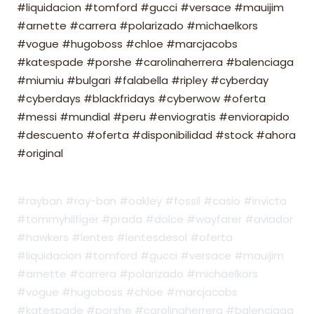
#liquidacion #tomford #gucci #versace #mauijim
#arnette #carrera #polarizado #michaelkors
#vogue #hugoboss #chloe #marcjacobs
#katespade #porshe #carolinaherrera #balenciaga
#miumiu #bulgari #falabella #ripley #cyberday
#cyberdays #blackfridays #cyberwow #oferta
#messi #mundial #peru #enviogratis #enviorapido
#descuento #oferta #disponibilidad #stock #ahora
#original
#rayban #ray-ban #oakley #fossil #casio #invicta
#tommyhilfiger #prada #dolce #wayfarer #aviador
#hawkers #lentes #lentesdesol #oferta
#liquidacion #tomford #gucci #versace #mauijim
#arnette #carrera #polarizado #michaelkors
#vogue #hugoboss #chloe #marcjacobs
#katespade #porshe #carolinaherrera #balenciaga