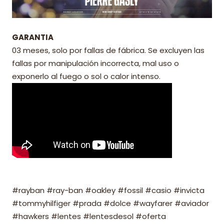
GARANTIA
03 meses, solo por fallas de fábrica. Se excluyen las
fallas por manipulación incorrecta, mal uso o
exponerlo al fuego o sol o calor intenso.
#rayban #ray-ban #oakley #fossil #casio #invicta
#tommyhilfiger #prada #dolce #wayfarer #aviador
#hawkers #lentes #lentesdesol #oferta