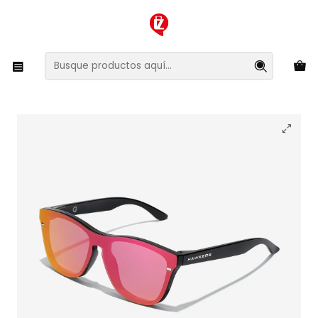
XMAS SALE ¡Compra antes de que la oferta termine!
Inicio
Ropa y Accesorios
Accesorios de Moda
Lentes y Accesorios
Lentes de Sol
Lentes de Sol Hawkers One Venm Hybrid - The Grefg
HOVH22BPTF