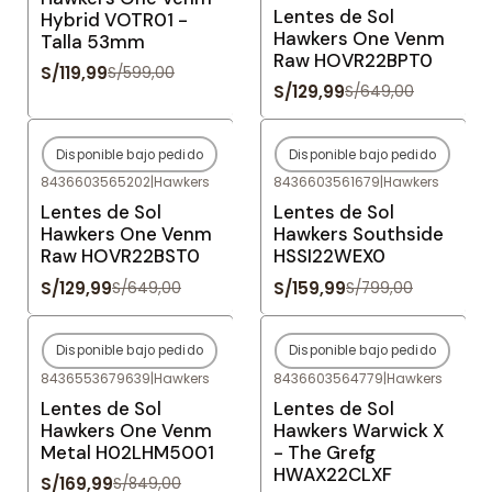
Lentes de Sol
Hybrid VOTR01 -
Hawkers One Venm
Talla 53mm
Raw HOVR22BPT0
S/119,99
S/599,00
S/129,99
S/649,00
Disponible bajo pedido
Disponible bajo pedido
-80%
OFF
-80%
OFF
8436603565202
|
Hawkers
8436603561679
|
Hawkers
Agotado
Agotado
Lentes de Sol
Lentes de Sol
Hawkers One Venm
Hawkers Southside
Raw HOVR22BST0
HSSI22WEX0
S/129,99
S/159,99
S/649,00
S/799,00
Disponible bajo pedido
Disponible bajo pedido
-80%
OFF
-80%
OFF
8436553679639
|
Hawkers
8436603564779
|
Hawkers
Agotado
Agotado
Lentes de Sol
Lentes de Sol
Hawkers One Venm
Hawkers Warwick X
Metal H02LHM5001
- The Grefg
HWAX22CLXF
S/169,99
S/849,00