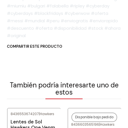
#miumiu #bulgari #falabella #ripley #cyberday
#cyberdays #blackfridays #cyberwow #oferta
#messi #mundial #peru #enviogratis #enviorapido
#descuento #oferta #disponibilidad #stock #ahora
#original
COMPARTIR ESTE PRODUCTO
También podría interesarte uno de
estos
8436553674207
|
Hawkers
Disponible bajo pedido
-80%
OFF
-80%
OFF
Lentes de Sol
8436603565196
|
Hawkers
Agotado
Hawkers One Venm