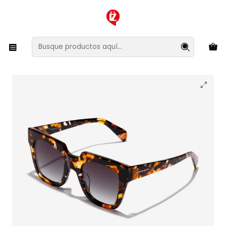
XMAS SALE ¡Compra antes de que la oferta termine!
Inicio
Ropa y Accesorios
Accesorios de Moda
Lentes y Accesorios
Lentes de Sol
Lentes de Sol Hawkers Row X HROW24CGX0