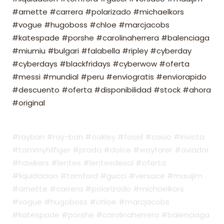
#arnette #carrera #polarizado #michaelkors
#vogue #hugoboss #chloe #marcjacobs
#katespade #porshe #carolinaherrera #balenciaga
#miumiu #bulgari #falabella #ripley #cyberday
#cyberdays #blackfridays #cyberwow #oferta
#messi #mundial #peru #enviogratis #enviorapido
#descuento #oferta #disponibilidad #stock #ahora
#original
#rayban #ray-ban #oakley #fossil #casio #invicta
#tommyhilfiger #prada #dolce #wayfarer #aviador
#hawkers #lentes #lentesdesol #oferta
#liquidacion #tomford #gucci #versace #mauijim
#arnette #carrera #polarizado #michaelkors
#vogue #hugoboss #chloe #marcjacobs
#katespade #porshe #carolinaherrera #balenciaga