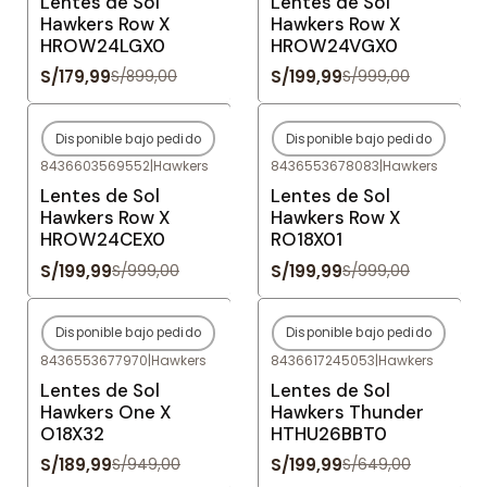
Lentes de Sol
Lentes de Sol
Hawkers Row X
Hawkers Row X
HROW24LGX0
HROW24VGX0
S/179,99
S/199,99
S/899,00
S/999,00
Disponible bajo pedido
Disponible bajo pedido
-80%
OFF
-80%
OFF
8436603569552
|
Hawkers
8436553678083
|
Hawkers
Agotado
Agotado
Lentes de Sol
Lentes de Sol
Hawkers Row X
Hawkers Row X
HROW24CEX0
RO18X01
S/199,99
S/199,99
S/999,00
S/999,00
Disponible bajo pedido
Disponible bajo pedido
-80%
OFF
-69%
OFF
8436553677970
|
Hawkers
8436617245053
|
Hawkers
Agotado
Agotado
Lentes de Sol
Lentes de Sol
Hawkers One X
Hawkers Thunder
O18X32
HTHU26BBT0
S/189,99
S/199,99
S/949,00
S/649,00