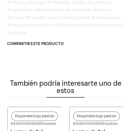
#miumiu #bulgari #falabella #ripley #cyberday
#cyberdays #blackfridays #cyberwow #oferta
#messi #mundial #peru #enviogratis #enviorapido
#descuento #oferta #disponibilidad #stock #ahora
#original
COMPARTIR ESTE PRODUCTO
También podría interesarte uno de
estos
Disponible bajo pedido
Disponible bajo pedido
-80%
OFF
-80%
OFF
8436603569569
|
Hawkers
8436603569583
|
Hawkers
Agotado
Agotado