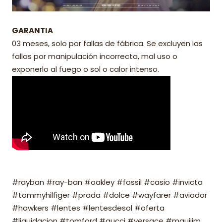
GARANTIA
03 meses, solo por fallas de fábrica. Se excluyen las
fallas por manipulación incorrecta, mal uso o
exponerlo al fuego o sol o calor intenso.
#rayban #ray-ban #oakley #fossil #casio #invicta
#tommyhilfiger #prada #dolce #wayfarer #aviador
#hawkers #lentes #lentesdesol #oferta
#liquidacion #tomford #gucci #versace #mauijim