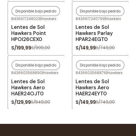
Disponible bajo pedido
Disponible bajo pedido
-80%
OFF
-80%
OFF
8436617248023
|
Hawkers
8436617240799
|
Hawkers
Agotado
Agotado
Lentes de Sol
Lentes de Sol
Hawkers Point
Hawkers Parlay
HPOI26CEX0
HPAR24EGT0
S/199,99
S/149,99
S/999,00
S/749,00
Disponible bajo pedido
Disponible bajo pedido
-80%
OFF
-80%
OFF
8436603568890
|
Hawkers
8436603568876
|
Hawkers
Agotado
Agotado
Lentes de Sol
Lentes de Sol
Hawkers Aero
Hawkers Aero
HAER24OJT0
HAER24EYT0
S/129,99
S/149,99
S/649,00
S/749,00