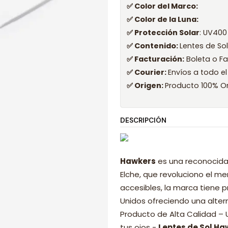
✅ Color del Marco:
✅ Color de la Luna:
✅ Protección Solar
: UV400
✅ Contenido:
Lentes de So
✅ Facturación:
Boleta o Fa
✅ Courier:
Envíos a todo el
✅ Origen:
Producto 100% Or
DESCRIPCIÓN
Hawkers
es una reconocida
Elche, que revoluciono el 
accesibles, la marca tiene p
Unidos ofreciendo una alter
Producto de Alta Calidad –
tus ojos -
Lentes de Sol Ha