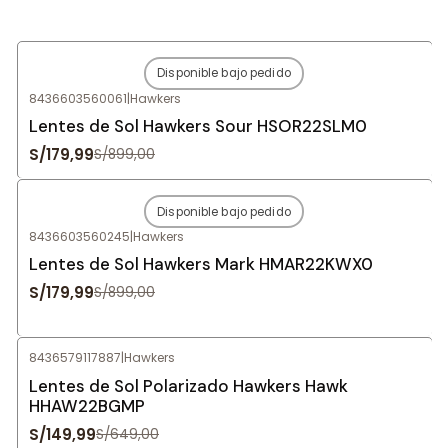
Disponible bajo pedido
-80%
OFF
8436603560061
|
Hawkers
Agotado
Lentes de Sol Hawkers Sour HSOR22SLM0
S/179,99
S/899,00
Disponible bajo pedido
-80%
OFF
8436603560245
|
Hawkers
Agotado
Lentes de Sol Hawkers Mark HMAR22KWX0
S/179,99
S/899,00
8436579117887
|
Hawkers
-77%
OFF
Lentes de Sol Polarizado Hawkers Hawk
HHAW22BGMP
S/149,99
S/649,00