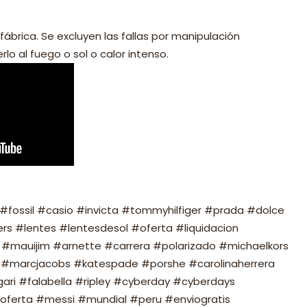
fábrica. Se excluyen las fallas por manipulación
lo al fuego o sol o calor intenso.
fossil #casio #invicta #tommyhilfiger #prada #dolce
s #lentes #lentesdesol #oferta #liquidacion
#mauijim #arnette #carrera #polarizado #michaelkors
#marcjacobs #katespade #porshe #carolinaherrera
ari #falabella #ripley #cyberday #cyberdays
oferta #messi #mundial #peru #enviogratis