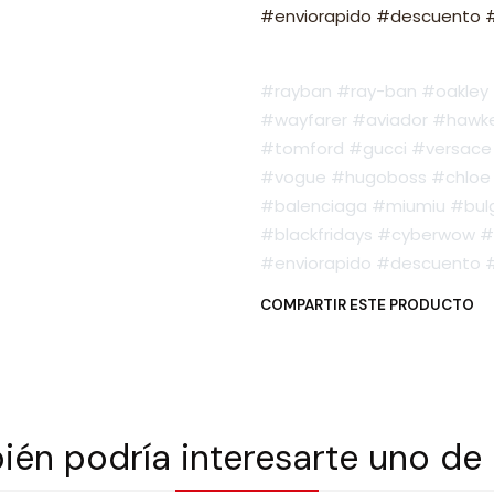
#enviorapido #descuento #o
#rayban #ray-ban #oakley #
#wayfarer #aviador #hawker
#tomford #gucci #versace 
#vogue #hugoboss #chloe 
#balenciaga #miumiu #bulg
#blackfridays #cyberwow #
#enviorapido #descuento #o
COMPARTIR ESTE PRODUCTO
én podría interesarte uno de