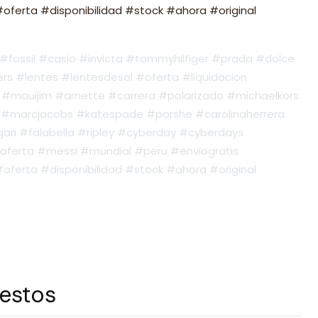
ferta #disponibilidad #stock #ahora #original
fossil #casio #invicta #tommyhilfiger #prada #dolce
s #lentes #lentesdesol #oferta #liquidacion
#mauijim #arnette #carrera #polarizado #michaelkors
#marcjacobs #katespade #porshe #carolinaherrera
ari #falabella #ripley #cyberday #cyberdays
oferta #messi #mundial #peru #enviogratis
ferta #disponibilidad #stock #ahora #original
 estos