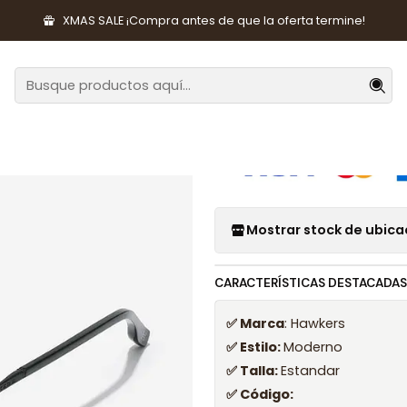
sorios de Moda
Lentes y Accesorios
Lentes de Sol
Lentes de
XMAS SALE ¡Compra antes de que la oferta termine!
|
Lentes de So
Mostrar stock de ubica
CARACTERÍSTICAS DESTACADAS
✅ Marca
: Hawkers
✅ Estilo:
Moderno
✅ Talla:
Estandar
✅ Código: