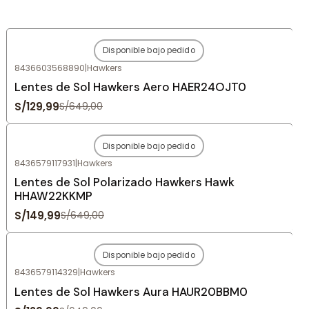
Disponible bajo pedido
-80%
OFF
8436603568890
|
Hawkers
Agotado
Lentes de Sol Hawkers Aero HAER24OJT0
S/129,99
S/649,00
Disponible bajo pedido
-77%
OFF
8436579117931
|
Hawkers
Agotado
Lentes de Sol Polarizado Hawkers Hawk
HHAW22KKMP
S/149,99
S/649,00
Disponible bajo pedido
-80%
OFF
8436579114329
|
Hawkers
Agotado
Lentes de Sol Hawkers Aura HAUR20BBM0