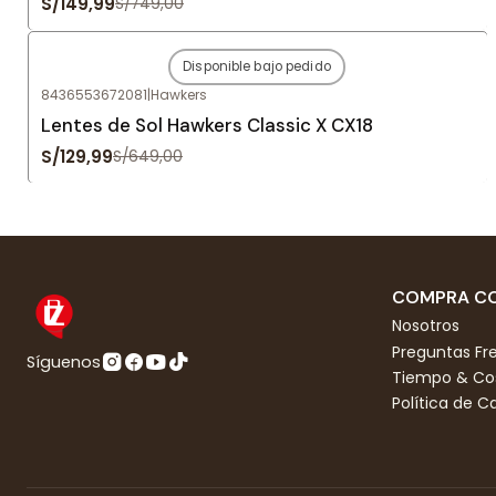
S/149,99
S/749,00
Disponible bajo pedido
-80%
OFF
8436553672081
|
Hawkers
Agotado
Lentes de Sol Hawkers Classic X CX18
S/129,99
S/649,00
COMPRA CO
Nosotros
Preguntas Fr
Síguenos
Tiempo & Cos
Política de 