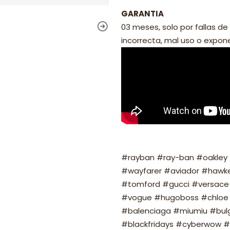
GARANTIA
03 meses, solo por fallas de 
incorrecta, mal uso o exponer
#rayban #ray-ban #oakley #
#wayfarer #aviador #hawker
#tomford #gucci #versace 
#vogue #hugoboss #chloe 
#balenciaga #miumiu #bulg
#blackfridays #cyberwow #