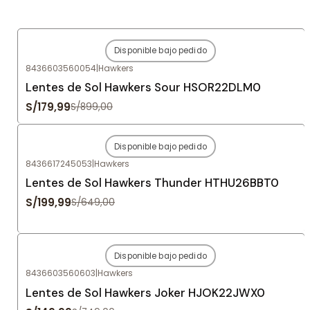
Disponible bajo pedido
-80%
OFF
8436603560054
|
Hawkers
Agotado
Lentes de Sol Hawkers Sour HSOR22DLM0
S/179,99
S/899,00
Disponible bajo pedido
-69%
OFF
8436617245053
|
Hawkers
Agotado
Lentes de Sol Hawkers Thunder HTHU26BBT0
S/199,99
S/649,00
Disponible bajo pedido
-80%
OFF
8436603560603
|
Hawkers
Agotado
Lentes de Sol Hawkers Joker HJOK22JWX0