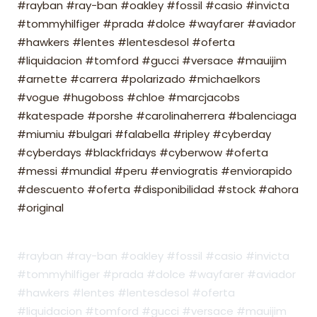
#rayban #ray-ban #oakley #fossil #casio #invicta
#tommyhilfiger #prada #dolce #wayfarer #aviador
#hawkers #lentes #lentesdesol #oferta
#liquidacion #tomford #gucci #versace #mauijim
#arnette #carrera #polarizado #michaelkors
#vogue #hugoboss #chloe #marcjacobs
#katespade #porshe #carolinaherrera #balenciaga
#miumiu #bulgari #falabella #ripley #cyberday
#cyberdays #blackfridays #cyberwow #oferta
#messi #mundial #peru #enviogratis #enviorapido
#descuento #oferta #disponibilidad #stock #ahora
#original
#rayban #ray-ban #oakley #fossil #casio #invicta
#tommyhilfiger #prada #dolce #wayfarer #aviador
#hawkers #lentes #lentesdesol #oferta
#liquidacion #tomford #gucci #versace #mauijim