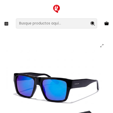
XMAS SALE ¡Compra antes de que la oferta termine!
Inicio
Ropa y Accesorios
Accesorios de Moda
Lentes y Accesorios
Lentes de Sol
Lentes de Sol Polarizado Waimea Black Revo
HWAI22BLTP Unisex - Talla 55mm