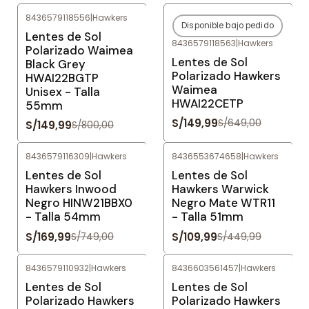
8436579118556
|
Hawkers
Disponible bajo pedido
-81%
OFF
-77%
OFF
Lentes de Sol
8436579118563
|
Hawkers
Agotado
Polarizado Waimea
Lentes de Sol
Black Grey
Polarizado Hawkers
HWAI22BGTP
Waimea
Unisex - Talla
HWAI22CETP
55mm
S/149,99
S/649,00
S/149,99
S/800,00
8436579116309
|
Hawkers
8436553674658
|
Hawkers
-77%
OFF
-76%
OFF
Lentes de Sol
Lentes de Sol
Hawkers Inwood
Hawkers Warwick
Negro HINW21BBX0
Negro Mate WTR11
- Talla 54mm
- Talla 51mm
S/169,99
S/109,99
S/749,00
S/449,99
8436579110932
|
Hawkers
8436603561457
|
Hawkers
-79%
OFF
-78%
OFF
Lentes de Sol
Lentes de Sol
Polarizado Hawkers
Polarizado Hawkers