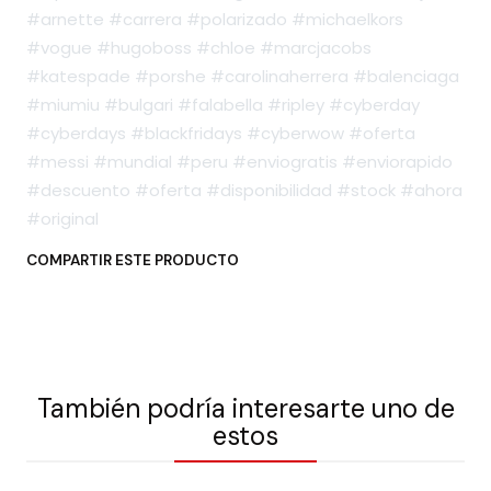
#arnette #carrera #polarizado #michaelkors
#vogue #hugoboss #chloe #marcjacobs
#katespade #porshe #carolinaherrera #balenciaga
#miumiu #bulgari #falabella #ripley #cyberday
#cyberdays #blackfridays #cyberwow #oferta
#messi #mundial #peru #enviogratis #enviorapido
#descuento #oferta #disponibilidad #stock #ahora
#original
COMPARTIR ESTE PRODUCTO
También podría interesarte uno de
estos