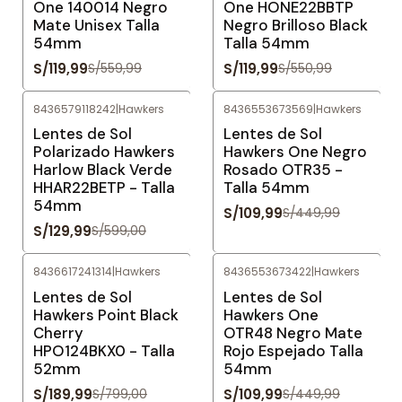
One 140014 Negro
One HONE22BBTP
Mate Unisex Talla
Negro Brilloso Black
54mm
Talla 54mm
S/119,99
S/119,99
S/559,99
S/550,99
8436579118242
|
Hawkers
8436553673569
|
Hawkers
-78%
OFF
-76%
OFF
Lentes de Sol
Lentes de Sol
Polarizado Hawkers
Hawkers One Negro
Harlow Black Verde
Rosado OTR35 -
HHAR22BETP - Talla
Talla 54mm
54mm
S/109,99
S/449,99
S/129,99
S/599,00
8436617241314
|
Hawkers
8436553673422
|
Hawkers
-76%
OFF
-76%
OFF
Lentes de Sol
Lentes de Sol
Hawkers Point Black
Hawkers One
Cherry
OTR48 Negro Mate
HPO124BKX0 - Talla
Rojo Espejado Talla
52mm
54mm
S/189,99
S/109,99
S/799,00
S/449,99