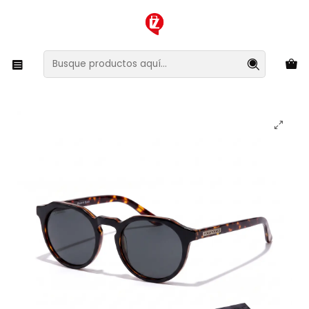
XMAS SALE ¡Compra antes de que la oferta termine!
Inicio
Ropa y Accesorios
Accesorios de Moda
Lentes y Accesorios
Lentes de Sol
Lentes de Sol Polarizado Warwick Black Carey
HWAR20BBTP Unisex - Talla 51mm