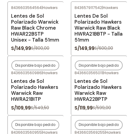
8436603564564
|
Hawkers
8436579117542
|
Hawkers
-81%
OFF
-75%
OFF
Lentes de Sol
Lentes De Sol
Polarizado Warwick
Polarizado Hawkers
Raw Black Chrome
Warwick Raw Black
HWAR22BSTP
HWRA21BBTP - Talla
Unisex - Talla 51mm
51mm
S/149,99
S/149,99
S/800,00
S/600,00
Disponible bajo pedido
Disponible bajo pedido
-80%
OFF
-80%
OFF
8436603560986
|
Hawkers
8436603565011
|
Hawkers
Agotado
Agotado
Lentes de Sol
Lentes de Sol
Polarizado Hawkers
Polarizado Hawkers
Warwick Raw
Warwick Raw
HWRA21BITP
HWRA22BPTP
S/109,99
S/119,99
S/549,50
S/599,00
Disponible bajo pedido
Disponible bajo pedido
-80%
OFF
-80%
OFF
8436603560955
|
Hawkers
8436603569255
|
Hawkers
Agotado
Agotado