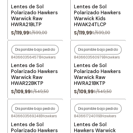
Lentes de Sol
Lentes de Sol
Polarizado Hawkers
Polarizado Hawkers
Warwick Raw
Warwick Kids
HWRA21BLTP
HWAK24TLCP
S/119,99
S/119,99
S/599,00
S/599,00
Disponible bajo pedido
Disponible bajo pedido
-80%
OFF
-80%
OFF
8436603564571
|
Hawkers
8436603560979
|
Hawkers
Agotado
Agotado
Lentes de Sol
Lentes de Sol
Polarizado Hawkers
Polarizado Hawkers
Warwick Raw
Warwick Raw
HWAR22BKTP
HWRA21BKTP
S/109,99
S/109,99
S/549,50
S/549,50
Disponible bajo pedido
Disponible bajo pedido
-80%
OFF
-80%
OFF
8436603569248
|
Hawkers
8436617240119
|
Hawkers
Agotado
Agotado
Lentes de Sol
Lentes de Sol
Polarizado Hawkers
Hawkers Warwick