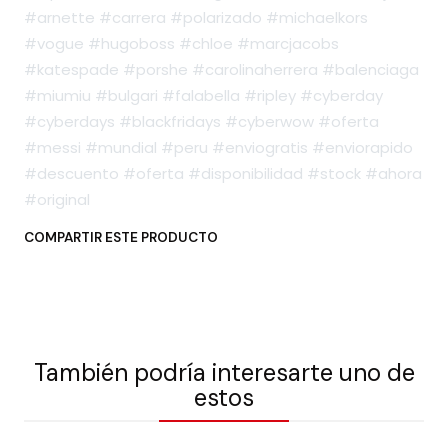
#arnette #carrera #polarizado #michaelkors
#vogue #hugoboss #chloe #marcjacobs
#katespade #porshe #carolinaherrera #balenciaga
#miumiu #bulgari #falabella #ripley #cyberday
#cyberdays #blackfridays #cyberwow #oferta
#messi #mundial #peru #enviogratis #enviorapido
#descuento #oferta #disponibilidad #stock #ahora
#original
COMPARTIR ESTE PRODUCTO
También podría interesarte uno de
estos