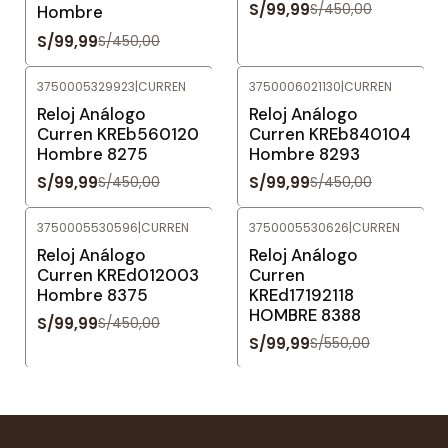
S/99,99
S/450,00
Hombre
S/99,99
S/450,00
3750005329923
|
CURREN
3750006021130
|
CURREN
-78%
OFF
-78%
OFF
Reloj Análogo
Reloj Análogo
Curren KREb560120
Curren KREb840104
Hombre 8275
Hombre 8293
S/99,99
S/99,99
S/450,00
S/450,00
3750005530596
|
CURREN
3750005530626
|
CURREN
-78%
OFF
-82%
OFF
Reloj Análogo
Reloj Análogo
Curren KREd012003
Curren
Hombre 8375
KREd17192118
HOMBRE 8388
S/99,99
S/450,00
S/99,99
S/550,00