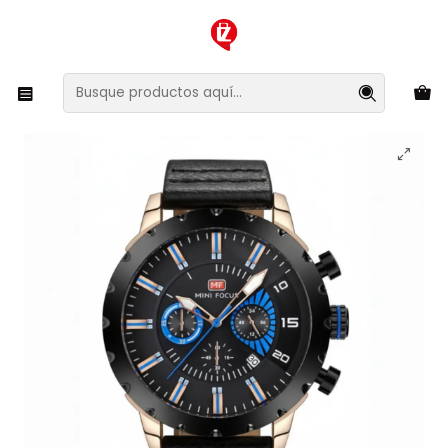
XMAS SALE ¡Compra antes de que la oferta termine!
Inicio
Joyas y Relojes
Relojes
Reloj Análogo Minifocus MF422001 Hombre