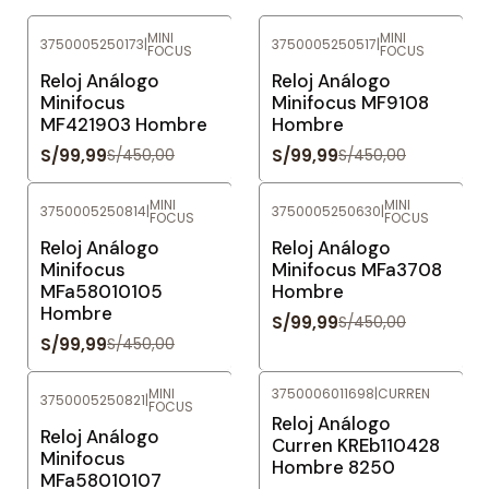
MINI
MINI
3750005250173
|
3750005250517
|
FOCUS
FOCUS
-78%
OFF
-78%
OFF
Reloj Análogo
Reloj Análogo
Minifocus
Minifocus MF9108
MF421903 Hombre
Hombre
S/99,99
S/99,99
S/450,00
S/450,00
MINI
MINI
3750005250814
|
3750005250630
|
FOCUS
FOCUS
-78%
OFF
-78%
OFF
Reloj Análogo
Reloj Análogo
Minifocus
Minifocus MFa3708
MFa58010105
Hombre
Hombre
S/99,99
S/450,00
S/99,99
S/450,00
MINI
3750006011698
|
CURREN
3750005250821
|
FOCUS
-78%
OFF
-78%
OFF
Reloj Análogo
Reloj Análogo
Curren KREb110428
Minifocus
Hombre 8250
MFa58010107