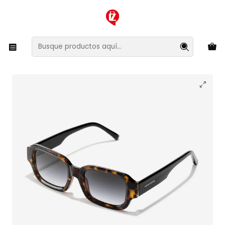
XMAS SALE ¡Compra antes de que la oferta termine!
Inicio
Ropa y Accesorios
Accesorios de Moda
Lentes y Accesorios
Lentes de Sol
Lentes de Sol Hawkers Azure HAZU26CGT0