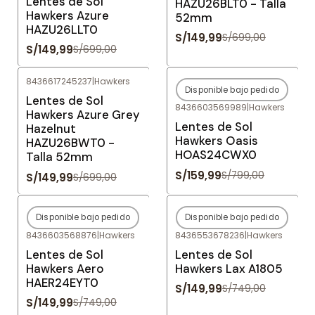
Lentes de Sol
HAZU26BLT0 - Talla
Hawkers Azure
52mm
HAZU26LLT0
S/149,99
S/699,00
S/149,99
S/699,00
8436617245237
|
Hawkers
Disponible bajo pedido
-79%
OFF
-80%
OFF
Lentes de Sol
8436603569989
|
Hawkers
Agotado
Hawkers Azure Grey
Lentes de Sol
Hazelnut
Hawkers Oasis
HAZU26BWT0 -
HOAS24CWX0
Talla 52mm
S/159,99
S/799,00
S/149,99
S/699,00
Disponible bajo pedido
Disponible bajo pedido
-80%
OFF
-80%
OFF
8436603568876
|
Hawkers
8436553678236
|
Hawkers
Agotado
Agotado
Lentes de Sol
Lentes de Sol
Hawkers Aero
Hawkers Lax A1805
HAER24EYT0
S/149,99
S/749,00
S/149,99
S/749,00