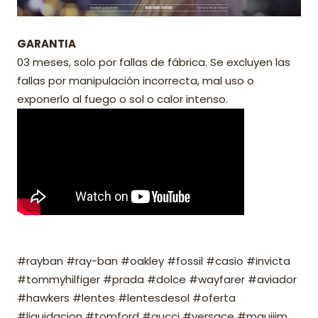
GARANTIA
03 meses, solo por fallas de fábrica. Se excluyen las
fallas por manipulación incorrecta, mal uso o
exponerlo al fuego o sol o calor intenso.
#rayban #ray-ban #oakley #fossil #casio #invicta
#tommyhilfiger #prada #dolce #wayfarer #aviador
#hawkers #lentes #lentesdesol #oferta
#liquidacion #tomford #gucci #versace #mauijim