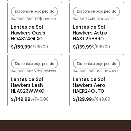
Disponible bajo pedido
Disponible bajo pedido
-80%
OFF
-80%
OFF
8436603569972
|
Hawkers
8436617241918
|
Hawkers
Agotado
Agotado
Lentes de Sol
Lentes de Sol
Hawkers Oasis
Hawkers Astro
HOAS24GLX0
HAST25BBR0
S/159,99
S/139,99
S/799,00
S/699,00
Disponible bajo pedido
Disponible bajo pedido
-80%
OFF
-80%
OFF
8436603566575
|
Hawkers
8436603568890
|
Hawkers
Agotado
Agotado
Lentes de Sol
Lentes de Sol
Hawkers Lash
Hawkers Aero
HLAS23WWX0
HAER24OJT0
S/149,99
S/129,99
S/749,00
S/649,00