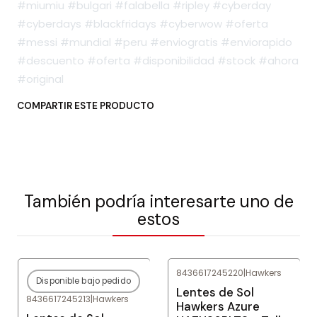
#miumiu #bulgari #falabella #ripley #cyberday
#cyberdays #blackfridays #cyberwow #oferta
#messi #mundial #peru #enviogratis #enviorapido
#descuento #oferta #disponibilidad #stock #ahora
#original
COMPARTIR ESTE PRODUCTO
También podría interesarte uno de
estos
8436617245220
|
Hawkers
Disponible bajo pedido
-79%
OFF
-79%
OFF
Lentes de Sol
8436617245213
|
Hawkers
Agotado
Hawkers Azure