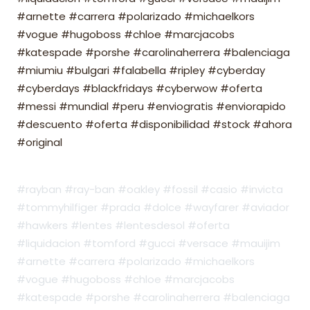
#arnette #carrera #polarizado #michaelkors
#vogue #hugoboss #chloe #marcjacobs
#katespade #porshe #carolinaherrera #balenciaga
#miumiu #bulgari #falabella #ripley #cyberday
#cyberdays #blackfridays #cyberwow #oferta
#messi #mundial #peru #enviogratis #enviorapido
#descuento #oferta #disponibilidad #stock #ahora
#original
#rayban #ray-ban #oakley #fossil #casio #invicta
#tommyhilfiger #prada #dolce #wayfarer #aviador
#hawkers #lentes #lentesdesol #oferta
#liquidacion #tomford #gucci #versace #mauijim
#arnette #carrera #polarizado #michaelkors
#vogue #hugoboss #chloe #marcjacobs
#katespade #porshe #carolinaherrera #balenciaga