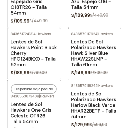
Espejado Gris
Azul Espejo O16 -
O18TR26 - Talla
Talla 54mm
54mm
S/109,99
S/449,99
S/109,99
S/449,99
8436617241314
|
Hawkers
8436579117924
|
Hawkers
-76%
OFF
-81%
OFF
Lentes de Sol
Lentes De Sol
Hawkers Point Black
Polarizado Hawkers
Cherry
Hawk Silver Blue
HPO124BKX0 - Talla
HHAW22SLMP -
52mm
Talla 61mm
S/189,99
S/149,99
S/799,00
S/800,00
8436579118242
|
Hawkers
Disponible bajo pedido
-76%
OFF
-78%
OFF
Lentes de Sol
8436553673408
|
Hawkers
Agotado
Polarizado Hawkers
Lentes de Sol
Harlow Black Verde
Hawkers One Gris
HHAR22BETP - Talla
Celeste OTR26 -
54mm
Talla 54mm
S/129,99
S/599,00