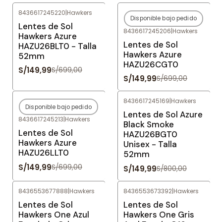
8436617245220
|
Hawkers
Disponible bajo pedido
-79%
OFF
-79%
OFF
Lentes de Sol
8436617245206
|
Hawkers
Agotado
Hawkers Azure
Lentes de Sol
HAZU26BLT0 - Talla
Hawkers Azure
52mm
HAZU26CGT0
S/149,99
S/699,00
S/149,99
S/699,00
8436617245169
|
Hawkers
Disponible bajo pedido
-79%
OFF
-81%
OFF
Lentes de Sol Azure
8436617245213
|
Hawkers
Agotado
Black Smoke
Lentes de Sol
HAZU26BGT0
Hawkers Azure
Unisex - Talla
HAZU26LLT0
52mm
S/149,99
S/699,00
S/149,99
S/800,00
8436553677888
|
Hawkers
8436553673392
|
Hawkers
-76%
OFF
-76%
OFF
Lentes de Sol
Lentes de Sol
Hawkers One Azul
Hawkers One Gris