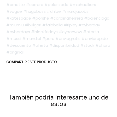
#arnette #carrera #polarizado #michaelkors
#vogue #hugoboss #chloe #marcjacobs
#katespade #porshe #carolinaherrera #balenciaga
#miumiu #bulgari #falabella #ripley #cyberday
#cyberdays #blackfridays #cyberwow #oferta
#messi #mundial #peru #enviogratis #enviorapido
#descuento #oferta #disponibilidad #stock #ahora
#original
COMPARTIR ESTE PRODUCTO
También podría interesarte uno de
estos