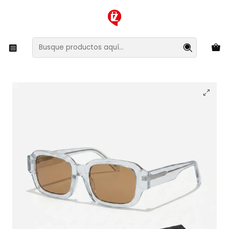
XMAS SALE ¡Compra antes de que la oferta termine!
Inicio
Ropa y Accesorios
Accesorios de Moda
Lentes y Accesorios
Lentes de Sol
Lentes de Sol Hawkers Azure Grey Hazelnut
HAZU26BWT0 - Talla 52mm