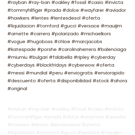
#rayban #ray-ban #oakley #fossil #casio #invicta
#tommyhilfiger #prada #dolce #wayfarer #aviador
#hawkers #lentes #lentesdesol #oferta
#liquidacion #tomford #gucci #versace #mauijim
#arnette #carrera #polarizado #michaelkors
#vogue #hugoboss #chloe #marcjacobs
#katespade #porshe #carolinaherrera #balenciaga
#miumiu #bulgari #falabella #ripley #cyberday
#cyberdays #blackfridays #cyberwow #oferta
#messi #mundial #peru #enviogratis #enviorapido
#descuento #oferta #disponibilidad #stock #ahora
#original
#rayban #ray-ban #oakley #fossil #casio #invicta
#tommyhilfiger #prada #dolce #wayfarer #aviador
#hawkers #lentes #lentesdesol #oferta
#liquidacion #tomford #gucci #versace #mauijim