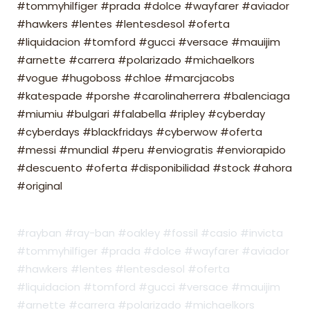
#tommyhilfiger #prada #dolce #wayfarer #aviador
#hawkers #lentes #lentesdesol #oferta
#liquidacion #tomford #gucci #versace #mauijim
#arnette #carrera #polarizado #michaelkors
#vogue #hugoboss #chloe #marcjacobs
#katespade #porshe #carolinaherrera #balenciaga
#miumiu #bulgari #falabella #ripley #cyberday
#cyberdays #blackfridays #cyberwow #oferta
#messi #mundial #peru #enviogratis #enviorapido
#descuento #oferta #disponibilidad #stock #ahora
#original
#rayban #ray-ban #oakley #fossil #casio #invicta
#tommyhilfiger #prada #dolce #wayfarer #aviador
#hawkers #lentes #lentesdesol #oferta
#liquidacion #tomford #gucci #versace #mauijim
#arnette #carrera #polarizado #michaelkors