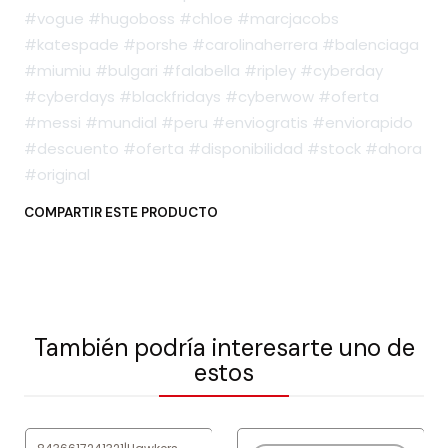
#vogue #hugoboss #chloe #marcjacobs
#katespade #porshe #carolinaherrera #balenciaga
#miumiu #bulgari #falabella #ripley #cyberday
#cyberdays #blackfridays #cyberwow #oferta
#messi #mundial #peru #enviogratis #enviorapido
#descuento #oferta #disponibilidad #stock #ahora
#original
COMPARTIR ESTE PRODUCTO
También podría interesarte uno de
estos