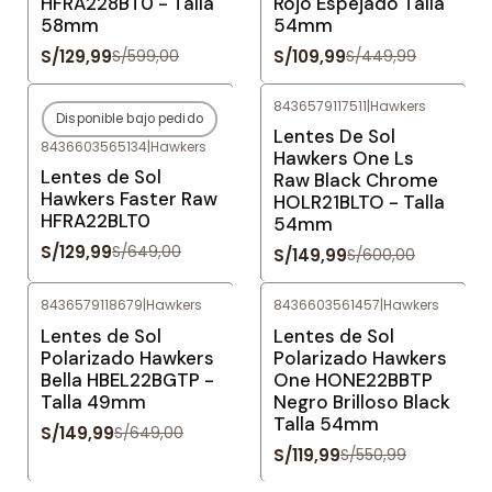
HFRA228BT0 - Talla
Rojo Espejado Talla
58mm
54mm
S/129,99
S/109,99
S/599,00
S/449,99
8436579117511
|
Hawkers
Disponible bajo pedido
-80%
OFF
-75%
OFF
Lentes De Sol
8436603565134
|
Hawkers
Agotado
Hawkers One Ls
Lentes de Sol
Raw Black Chrome
Hawkers Faster Raw
HOLR21BLTO - Talla
HFRA22BLT0
54mm
S/129,99
S/649,00
S/149,99
S/600,00
8436579118679
|
Hawkers
8436603561457
|
Hawkers
-77%
OFF
-78%
OFF
Lentes de Sol
Lentes de Sol
Polarizado Hawkers
Polarizado Hawkers
Bella HBEL22BGTP -
One HONE22BBTP
Talla 49mm
Negro Brilloso Black
Talla 54mm
S/149,99
S/649,00
S/119,99
S/550,99