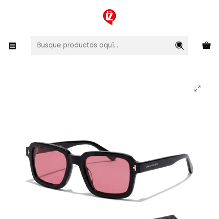
XMAS SALE ¡Compra antes de que la oferta termine!
Inicio
Ropa y Accesorios
Accesorios de Moda
Lentes y Accesorios
Lentes de Sol
Lentes de Sol Hawkers Point Black Cherry HPO124BKX0 -
Talla 52mm