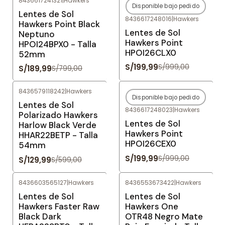
8436617241321
|
Hawkers
Disponible bajo pedido
-76%
OFF
-80%
OFF
Lentes de Sol
8436617248016
|
Hawkers
Agotado
Hawkers Point Black
Lentes de Sol
Neptuno
Hawkers Point
HPOI24BPX0 - Talla
HPOI26CLX0
52mm
S/199,99
S/999,00
S/189,99
S/799,00
8436579118242
|
Hawkers
Disponible bajo pedido
-78%
OFF
-80%
OFF
Lentes de Sol
8436617248023
|
Hawkers
Agotado
Polarizado Hawkers
Lentes de Sol
Harlow Black Verde
Hawkers Point
HHAR22BETP - Talla
HPOI26CEX0
54mm
S/199,99
S/999,00
S/129,99
S/599,00
8436603565127
|
Hawkers
8436553673422
|
Hawkers
-78%
OFF
-76%
OFF
Lentes de Sol
Lentes de Sol
Hawkers Faster Raw
Hawkers One
Black Dark
OTR48 Negro Mate