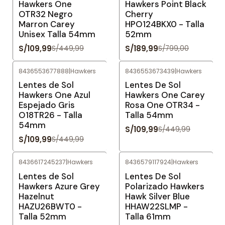
Hawkers One
Hawkers Point Black
OTR32 Negro
Cherry
Marron Carey
HPO124BKX0 - Talla
Unisex Talla 54mm
52mm
S/109,99
S/189,99
S/449,99
S/799,00
8436553677888
|
Hawkers
8436553673439
|
Hawkers
-76%
OFF
-76%
OFF
Lentes de Sol
Lentes De Sol
Hawkers One Azul
Hawkers One Carey
Espejado Gris
Rosa One OTR34 -
O18TR26 - Talla
Talla 54mm
54mm
S/109,99
S/449,99
S/109,99
S/449,99
8436617245237
|
Hawkers
8436579117924
|
Hawkers
-79%
OFF
-81%
OFF
Lentes de Sol
Lentes De Sol
Hawkers Azure Grey
Polarizado Hawkers
Hazelnut
Hawk Silver Blue
HAZU26BWT0 -
HHAW22SLMP -
Talla 52mm
Talla 61mm