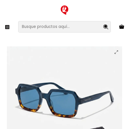
XMAS SALE ¡Compra antes de que la oferta termine!
Inicio
Ropa y Accesorios
Accesorios de Moda
Lentes y Accesorios
Lentes de Sol
Lentes de Sol Hawkers Minimal Max Blue Carey Ocean
HMMX26LLT0 - Talla 52mm