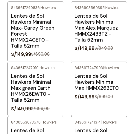
8436617240836
|
Hawkers
8436603569392
|
Hawkers
-79%
OFF
-82%
OFF
Lentes de Sol
Lentes de Sol
Hawkers Minimal
Hawkers Minimal
Max-Carey Green
Max Alex Marquez
Forest
HMMX24BBTZ -
HMMX24CET0 -
Talla 52mm
Talla 52mm
S/149,99
S/849,00
S/149,99
S/699,00
8436617247910
|
Hawkers
8436617247903
|
Hawkers
-79%
OFF
-79%
OFF
Lentes de Sol
Lentes de Sol
Hawkers Minimal
Hawkers Minimal
Max green Earth
Max HMMX26BET0
HMMX26EWT0 -
S/149,99
S/699,00
Talla 52mm
S/149,99
S/699,00
8436553673576
|
Hawkers
8436617241314
|
Hawkers
-76%
OFF
-76%
OFF
Lentes de Sol
Lentes de Sol