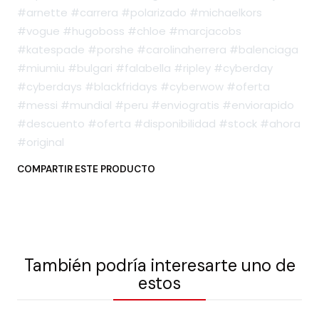
#arnette #carrera #polarizado #michaelkors
#vogue #hugoboss #chloe #marcjacobs
#katespade #porshe #carolinaherrera #balenciaga
#miumiu #bulgari #falabella #ripley #cyberday
#cyberdays #blackfridays #cyberwow #oferta
#messi #mundial #peru #enviogratis #enviorapido
#descuento #oferta #disponibilidad #stock #ahora
#original
COMPARTIR ESTE PRODUCTO
También podría interesarte uno de
estos