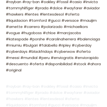
#rayban #ray-ban #oakley #fossil #casio #invicta
#tommyhilfiger #prada #dolce #wayfarer #aviador
#hawkers #lentes #lentesdesol #oferta
#liquidacion #tomford #gucci #versace #mauijim
#arnette #carrera #polarizado #michaelkors
#vogue #hugoboss #chloe #marcjacobs
#katespade #porshe #carolinaherrera #balenciaga
#miumiu #bulgari #falabella #ripley #cyberday
#cyberdays #blackfridays #cyberwow #oferta
#messi #mundial #peru #enviogratis #enviorapido
#descuento #oferta #disponibilidad #stock #ahora
#original
#rayban #ray-ban #oakley #fossil #casio #invicta
#tommyhilfiger #prada #dolce #wayfarer #aviador
#hawkers #lentes #lentesdesol #oferta
#liquidacion #tomford #gucci #versace #mauijim