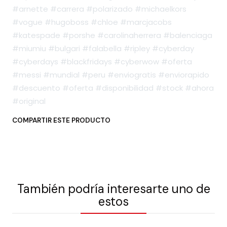
#arnette #carrera #polarizado #michaelkors
#vogue #hugoboss #chloe #marcjacobs
#katespade #porshe #carolinaherrera #balenciaga
#miumiu #bulgari #falabella #ripley #cyberday
#cyberdays #blackfridays #cyberwow #oferta
#messi #mundial #peru #enviogratis #enviorapido
#descuento #oferta #disponibilidad #stock #ahora
#original
COMPARTIR ESTE PRODUCTO
También podría interesarte uno de
estos