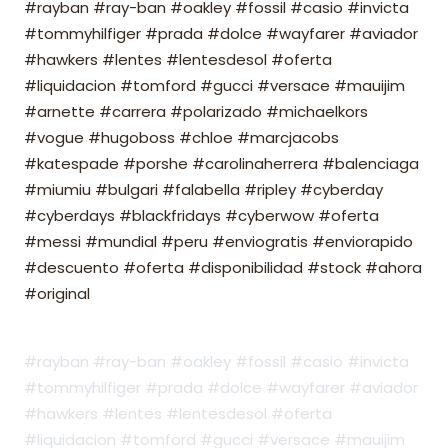
#rayban #ray-ban #oakley #fossil #casio #invicta
#tommyhilfiger #prada #dolce #wayfarer #aviador
#hawkers #lentes #lentesdesol #oferta
#liquidacion #tomford #gucci #versace #mauijim
#arnette #carrera #polarizado #michaelkors
#vogue #hugoboss #chloe #marcjacobs
#katespade #porshe #carolinaherrera #balenciaga
#miumiu #bulgari #falabella #ripley #cyberday
#cyberdays #blackfridays #cyberwow #oferta
#messi #mundial #peru #enviogratis #enviorapido
#descuento #oferta #disponibilidad #stock #ahora
#original
#rayban #ray-ban #oakley #fossil #casio #invicta
#tommyhilfiger #prada #dolce #wayfarer #aviador
#hawkers #lentes #lentesdesol #oferta
#liquidacion #tomford #gucci #versace #mauijim