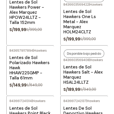
Lentes de Sol
8436603569422
|
Hawkers
Agotado
Hawkers Power -
Lentes de Sol
Alex Marquez
Hawkers One Ls
HPOW24LLTZ -
Metal - Alex
Talla 152mm
Marquez
S/199,99
S/999,00
HOLM24CLTZ
S/199,99
S/999,00
8436579117894
|
Hawkers
Disponible bajo pedido
-77%
OFF
-80%
OFF
Lentes de Sol
8436603569408
|
Hawkers
Agotado
Polarizado Hawkers
Lentes de Sol
Hawk
Hawkers Salt - Alex
HHAW22SGMP -
Marquez
Talla 61mm
HSAL24LLTZ
S/149,99
S/649,00
S/189,99
S/949,00
8436617241314
|
Hawkers
8436617242137
|
Hawkers
-76%
OFF
-80%
OFF
Lentes de Sol
Lentes De Sol
Hawkers Point Black
Deportivo Hawkers