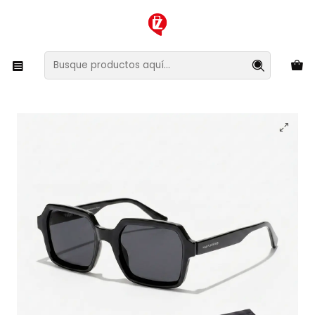
XMAS SALE ¡Compra antes de que la oferta termine!
Inicio
Ropa y Accesorios
Accesorios de Moda
Lentes y Accesorios
Lentes de Sol
Lentes de Sol Hawkers Minimal Max Alex Marquez
HMMX24BBTZ - Talla 52mm