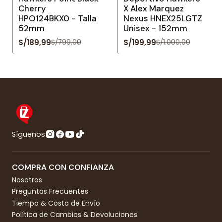
Cherry
X Alex Marquez
HPO124BKX0 - Talla
Nexus HNEX25LGTZ
52mm
Unisex - 152mm
S/189,99
S/199,99
S/799,00
S/1.000,00
Síguenos
COMPRA CON CONFIANZA
Nosotros
Preguntas Frecuentes
Tiempo & Costo de Envío
Política de Cambios & Devoluciones