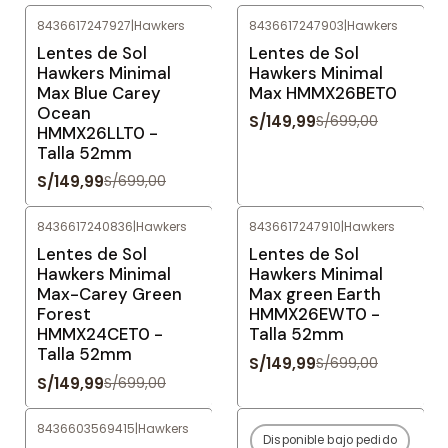
8436617247927
|
Hawkers
8436617247903
|
Hawkers
-79%
OFF
-79%
OFF
Lentes de Sol
Lentes de Sol
Hawkers Minimal
Hawkers Minimal
Max Blue Carey
Max HMMX26BET0
Ocean
S/149,99
S/699,00
HMMX26LLT0 -
Talla 52mm
S/149,99
S/699,00
8436617240836
|
Hawkers
8436617247910
|
Hawkers
-79%
OFF
-79%
OFF
Lentes de Sol
Lentes de Sol
Hawkers Minimal
Hawkers Minimal
Max-Carey Green
Max green Earth
Forest
HMMX26EWT0 -
HMMX24CET0 -
Talla 52mm
Talla 52mm
S/149,99
S/699,00
S/149,99
S/699,00
8436603569415
|
Hawkers
Disponible bajo pedido
-80%
OFF
-80%
OFF