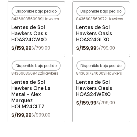
Disponible bajo pedido
Disponible bajo pedido
-80%
OFF
-80%
OFF
8436603569989
|
Hawkers
8436603569972
|
Hawkers
Agotado
Agotado
Lentes de Sol
Lentes de Sol
Hawkers Oasis
Hawkers Oasis
HOAS24CWX0
HOAS24GLX0
S/159,99
S/159,99
S/799,00
S/799,00
Disponible bajo pedido
Disponible bajo pedido
-80%
OFF
-80%
OFF
8436603569422
|
Hawkers
8436617240003
|
Hawkers
Agotado
Agotado
Lentes de Sol
Lentes de Sol
Hawkers One Ls
Hawkers Oasis
Metal - Alex
HOAS24WEX0
Marquez
S/159,99
S/799,00
HOLM24CLTZ
S/199,99
S/999,00