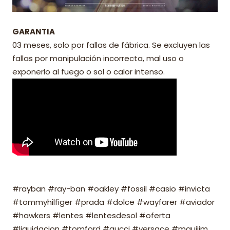
GARANTIA
03 meses, solo por fallas de fábrica. Se excluyen las
fallas por manipulación incorrecta, mal uso o
exponerlo al fuego o sol o calor intenso.
#rayban #ray-ban #oakley #fossil #casio #invicta
#tommyhilfiger #prada #dolce #wayfarer #aviador
#hawkers #lentes #lentesdesol #oferta
#liquidacion #tomford #gucci #versace #mauijim