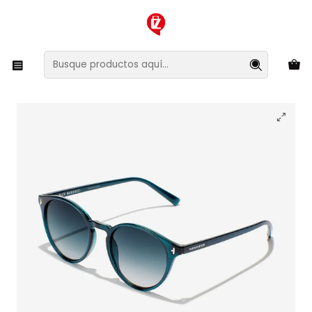
XMAS SALE ¡Compra antes de que la oferta termine!
Inicio
Ropa y Accesorios
Accesorios de Moda
Lentes y Accesorios
Lentes de Sol
Lentes de Sol Hawkers Salt - Alex Marquez HSAL24LLTZ