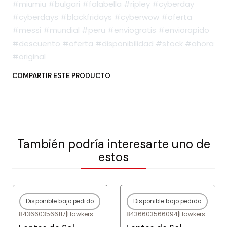
#miumiu #bulgari #falabella #ripley #cyberday
#cyberdays #blackfridays #cyberwow #oferta
#messi #mundial #peru #enviogratis #enviorapido
#descuento #oferta #disponibilidad #stock #ahora
#original
COMPARTIR ESTE PRODUCTO
También podría interesarte uno de
estos
Disponible bajo pedido
Disponible bajo pedido
-80%
OFF
-80%
OFF
8436603566117
|
Hawkers
8436603566094
|
Hawkers
Agotado
Agotado