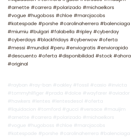
#arnette #carrera #polarizado #michaelkors
#vogue #hugoboss #chloe #marcjacobs
#katespade #porshe #carolinaherrera #balenciaga
#miumiu #bulgari #falabella #ripley #cyberday
#cyberdays #blackfridays #cyberwow #oferta
#messi #mundial #peru #enviogratis #enviorapido
#descuento #oferta #disponibilidad #stock #ahora
#original
#rayban #ray-ban #oakley #fossil #casio #invicta
#tommyhilfiger #prada #dolce #wayfarer #aviador
#hawkers #lentes #lentesdesol #oferta
#liquidacion #tomford #gucci #versace #mauijim
#arnette #carrera #polarizado #michaelkors
#vogue #hugoboss #chloe #marcjacobs
#katespade #porshe #carolinaherrera #balenciaga