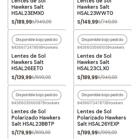
Lentes de Sol
Lentes de Sol
Hawkers Salt
Hawkers Salt
HSAL23EMX0
HSAL23WWT0
S/189,99
S/149,99
S/949,00
S/749,00
Disponible bajo pedido
Disponible bajo pedido
-80%
OFF
-80%
OFF
8436617247859
|
Hawkers
8436603566100
|
Hawkers
Agotado
Agotado
Lentes de Sol
Lentes de Sol
Hawkers Salt
Hawkers Salt
HSAL26EET0
HSAL23CLX0
S/139,99
S/189,99
S/699,00
S/949,00
Disponible bajo pedido
Disponible bajo pedido
-80%
OFF
-80%
OFF
8436603566087
|
Hawkers
8436617247873
|
Hawkers
Agotado
Agotado
Lentes de Sol
Lentes de Sol
Polarizado Hawkers
Polarizado Hawkers
Salt HSAL23BBTP
Salt HSAL26YEXP
S/179,99
S/199,99
S/899,00
S/999,00