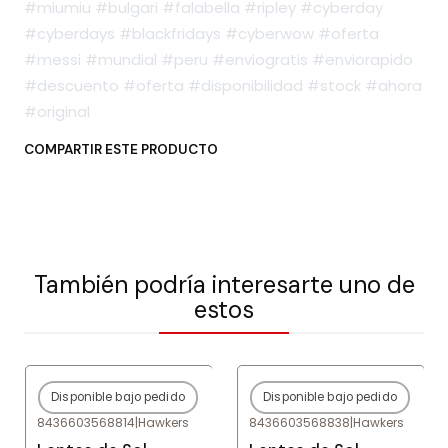
#miumiu #bulgari #falabella #ripley #cyberday
#cyberdays #blackfridays #cyberwow #oferta
#messi #mundial #peru #enviogratis #enviorapido
#descuento #oferta #disponibilidad #stock #ahora
#original
COMPARTIR ESTE PRODUCTO
También podría interesarte uno de
estos
Disponible bajo pedido
Disponible bajo pedido
-80%
OFF
-80%
OFF
8436603568814
|
Hawkers
8436603568838
|
Hawkers
Agotado
Agotado