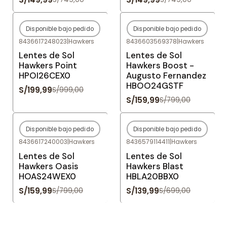
Disponible bajo pedido
Disponible bajo pedido
-80%
OFF
-80%
OFF
8436617248023
|
Hawkers
8436603569378
|
Hawkers
Agotado
Agotado
Lentes de Sol
Lentes de Sol
Hawkers Point
Hawkers Boost -
HPOI26CEX0
Augusto Fernandez
HBOO24GSTF
S/199,99
S/999,00
S/159,99
S/799,00
Disponible bajo pedido
Disponible bajo pedido
-80%
OFF
-80%
OFF
8436617240003
|
Hawkers
8436579114411
|
Hawkers
Agotado
Agotado
Lentes de Sol
Lentes de Sol
Hawkers Oasis
Hawkers Blast
HOAS24WEX0
HBLA20BBX0
S/159,99
S/139,99
S/799,00
S/699,00