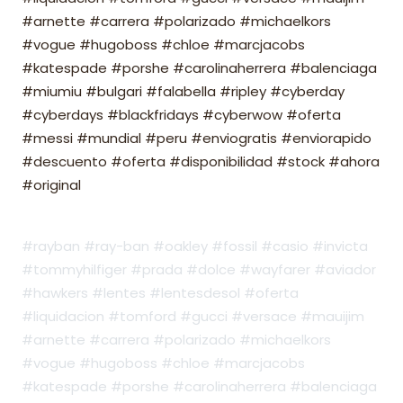
#arnette #carrera #polarizado #michaelkors
#vogue #hugoboss #chloe #marcjacobs
#katespade #porshe #carolinaherrera #balenciaga
#miumiu #bulgari #falabella #ripley #cyberday
#cyberdays #blackfridays #cyberwow #oferta
#messi #mundial #peru #enviogratis #enviorapido
#descuento #oferta #disponibilidad #stock #ahora
#original
#rayban #ray-ban #oakley #fossil #casio #invicta
#tommyhilfiger #prada #dolce #wayfarer #aviador
#hawkers #lentes #lentesdesol #oferta
#liquidacion #tomford #gucci #versace #mauijim
#arnette #carrera #polarizado #michaelkors
#vogue #hugoboss #chloe #marcjacobs
#katespade #porshe #carolinaherrera #balenciaga