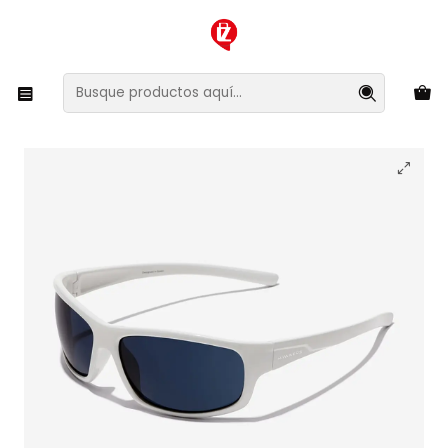
XMAS SALE ¡Compra antes de que la oferta termine!
Inicio
Ropa y Accesorios
Accesorios de Moda
Lentes y Accesorios
Lentes de Sol
Lentes de Sol Hawkers Boost HBOO24HLT0