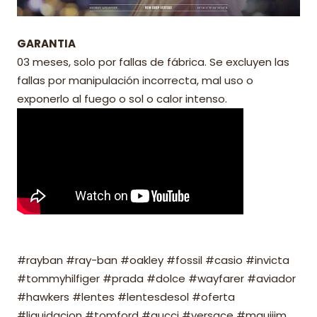
GARANTIA
03 meses, solo por fallas de fábrica. Se excluyen las
fallas por manipulación incorrecta, mal uso o
exponerlo al fuego o sol o calor intenso.
#rayban #ray-ban #oakley #fossil #casio #invicta
#tommyhilfiger #prada #dolce #wayfarer #aviador
#hawkers #lentes #lentesdesol #oferta
#liquidacion #tomford #gucci #versace #mauijim