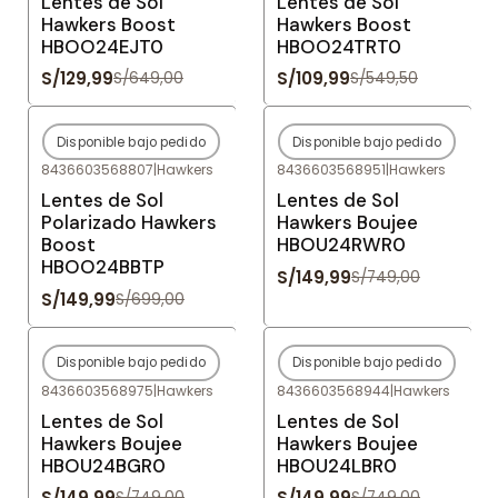
Lentes de Sol
Lentes de Sol
Hawkers Boost
Hawkers Boost
HBOO24EJT0
HBOO24TRT0
S/129,99
S/109,99
S/649,00
S/549,50
Disponible bajo pedido
Disponible bajo pedido
-79%
OFF
-80%
OFF
8436603568807
|
Hawkers
8436603568951
|
Hawkers
Agotado
Agotado
Lentes de Sol
Lentes de Sol
Polarizado Hawkers
Hawkers Boujee
Boost
HBOU24RWR0
HBOO24BBTP
S/149,99
S/749,00
S/149,99
S/699,00
Disponible bajo pedido
Disponible bajo pedido
-80%
OFF
-80%
OFF
8436603568975
|
Hawkers
8436603568944
|
Hawkers
Agotado
Agotado
Lentes de Sol
Lentes de Sol
Hawkers Boujee
Hawkers Boujee
HBOU24BGR0
HBOU24LBR0
S/149,99
S/149,99
S/749,00
S/749,00