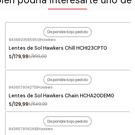
Disponible bajo pedido
-80%
OFF
8436603565950
|
Hawkers
Agotado
Lentes de Sol Hawkers Chill HCHI23CPT0
S/179,99
S/899,00
Disponible bajo pedido
-80%
OFF
8436579114275
|
Hawkers
Agotado
Lentes de Sol Hawkers Chain HCHA20DEM0
S/129,99
S/649,00
Disponible bajo pedido
-80%
OFF
8436579114268
|
Hawkers
Agotado