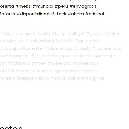
oferta #messi #mundial #peru #enviogratis
ferta #disponibilidad #stock #ahora #original
fossil #casio #invicta #tommyhilfiger #prada #dolce
s #lentes #lentesdesol #oferta #liquidacion
#mauijim #arnette #carrera #polarizado #michaelkors
#marcjacobs #katespade #porshe #carolinaherrera
ari #falabella #ripley #cyberday #cyberdays
oferta #messi #mundial #peru #enviogratis
ferta #disponibilidad #stock #ahora #original
 estos