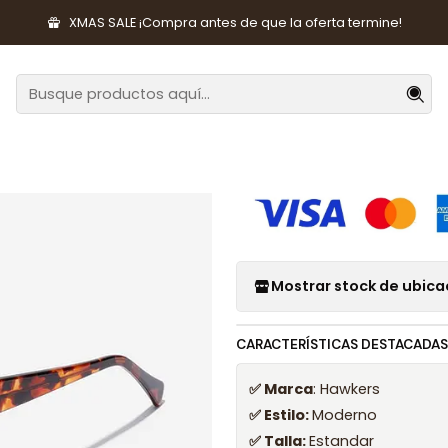
rios de Moda
Lentes y Accesorios
Lentes de Sol
Lentes de S
XMAS SALE ¡Compra antes de que la oferta termine!
|
Lentes de Sol
HCHA20CBX0
Mostrar stock de ubica
CARACTERÍSTICAS DESTACADAS
✅ Marca
: Hawkers
✅ Estilo:
Moderno
✅ Talla:
Estandar