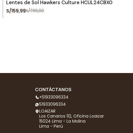
Lentes de Sol Hawkers Culture HCUL24CBX0
S/159,99
S/799,00
CONTÁCTANOS
+51933096334
51933096334
LOAIZAR
Los Canarios 112, Oficina Loaizar
15024 Lima - La Molina
Lima - Perú