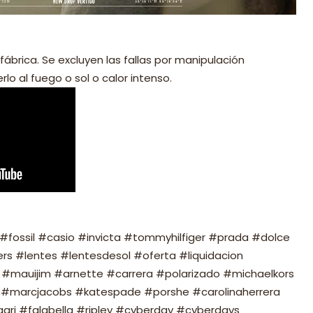
fábrica. Se excluyen las fallas por manipulación
lo al fuego o sol o calor intenso.
fossil #casio #invicta #tommyhilfiger #prada #dolce
s #lentes #lentesdesol #oferta #liquidacion
#mauijim #arnette #carrera #polarizado #michaelkors
#marcjacobs #katespade #porshe #carolinaherrera
ari #falabella #ripley #cyberday #cyberdays