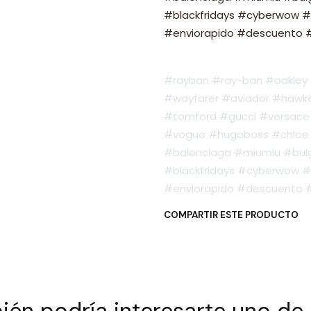
#blackfridays #cyberwow #
#enviorapido #descuento #o
#rayban #ray-ban #oakley #
#wayfarer #aviador #hawker
#tomford #gucci #versace 
#vogue #hugoboss #chloe 
#balenciaga #miumiu #bulg
#blackfridays #cyberwow #
#enviorapido #descuento #o
COMPARTIR ESTE PRODUCTO
én podría interesarte uno de