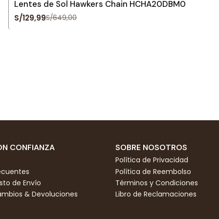
Lentes de Sol Hawkers Chain HCHA20DBM0
S/129,99
S/649,00
N CONFIANZA
SOBRE NOSOTROS
Política de Privacidad
ecuentes
Política de Reembolso
to de Envío
Términos y Condiciones
Cambios & Devoluciones
Libro de Reclamaciones