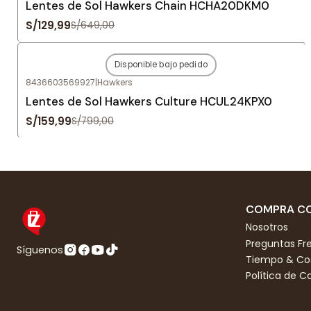
Lentes de Sol Hawkers Chain HCHA20DKM0
S/129,99
S/649,00
Disponible bajo pedido
-80%
OFF
8436603569927
|
Hawkers
Agotado
Lentes de Sol Hawkers Culture HCUL24KPX0
S/159,99
S/799,00
COMPRA CO
Nosotros
Preguntas Fr
Síguenos
Tiempo & Cos
Política de 