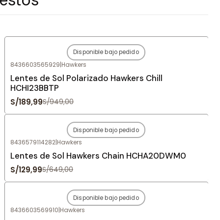
Disponible bajo pedido
-80%
OFF
8436603565929
|
Hawkers
Agotado
Lentes de Sol Polarizado Hawkers Chill
HCHI23BBTP
S/189,99
S/949,00
Disponible bajo pedido
-80%
OFF
8436579114282
|
Hawkers
Agotado
Lentes de Sol Hawkers Chain HCHA20DWM0
S/129,99
S/649,00
Disponible bajo pedido
-80%
OFF
8436603569910
|
Hawkers
Agotado