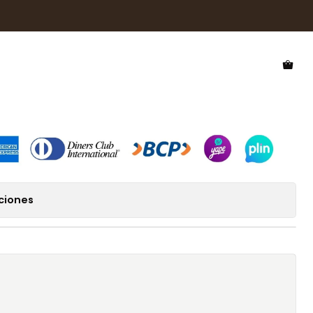
ol Hawkers Chazara HCHA20CBX0
 Hawkers Chazara
ciones