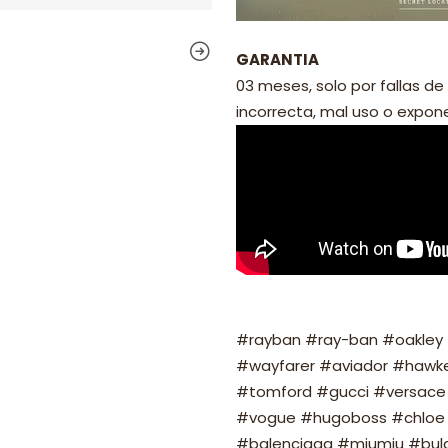
GARANTIA
03 meses, solo por fallas de 
incorrecta, mal uso o exponer
#rayban #ray-ban #oakley #
#wayfarer #aviador #hawker
#tomford #gucci #versace 
#vogue #hugoboss #chloe 
#balenciaga #miumiu #bulg