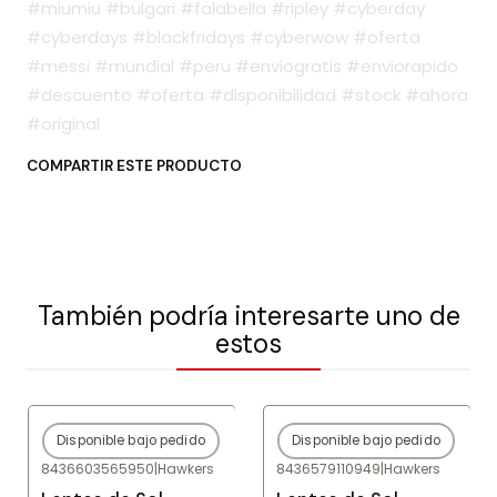
#miumiu #bulgari #falabella #ripley #cyberday
#cyberdays #blackfridays #cyberwow #oferta
#messi #mundial #peru #enviogratis #enviorapido
#descuento #oferta #disponibilidad #stock #ahora
#original
COMPARTIR ESTE PRODUCTO
También podría interesarte uno de
estos
Disponible bajo pedido
Disponible bajo pedido
-80%
OFF
-78%
OFF
8436603565950
|
Hawkers
8436579110949
|
Hawkers
Agotado
Agotado