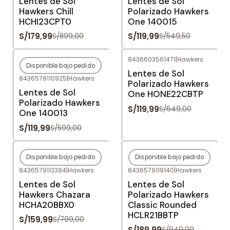
Lentes de Sol
Lentes de Sol
Hawkers Chill
Polarizado Hawkers
HCHI23CPT0
One 140015
S/179,99
S/119,99
S/899,00
S/549,50
8436603561471
|
Hawkers
Disponible bajo pedido
-80%
OFF
-82%
OFF
Lentes de Sol
8436579110925
|
Hawkers
Agotado
Polarizado Hawkers
Lentes de Sol
One HONE22CBTP
Polarizado Hawkers
S/119,99
S/649,00
One 140013
S/119,99
S/599,00
Disponible bajo pedido
Disponible bajo pedido
-80%
OFF
-80%
OFF
8436579113384
|
Hawkers
8436579119140
|
Hawkers
Agotado
Agotado
Lentes de Sol
Lentes de Sol
Hawkers Chazara
Polarizado Hawkers
HCHA20BBX0
Classic Rounded
HCLR21BBTP
S/159,99
S/799,00
S/189,99
S/949,00