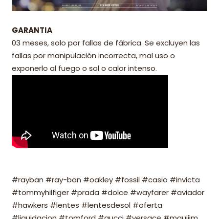
GARANTIA
03 meses, solo por fallas de fábrica. Se excluyen las
fallas por manipulación incorrecta, mal uso o
exponerlo al fuego o sol o calor intenso.
#rayban #ray-ban #oakley #fossil #casio #invicta
#tommyhilfiger #prada #dolce #wayfarer #aviador
#hawkers #lentes #lentesdesol #oferta
#liquidacion #tomford #gucci #versace #mauijim