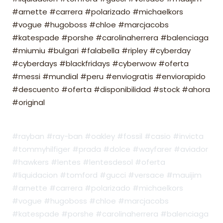
#arnette #carrera #polarizado #michaelkors
#vogue #hugoboss #chloe #marcjacobs
#katespade #porshe #carolinaherrera #balenciaga
#miumiu #bulgari #falabella #ripley #cyberday
#cyberdays #blackfridays #cyberwow #oferta
#messi #mundial #peru #enviogratis #enviorapido
#descuento #oferta #disponibilidad #stock #ahora
#original
#rayban #ray-ban #oakley #fossil #casio #invicta
#tommyhilfiger #prada #dolce #wayfarer #aviador
#hawkers #lentes #lentesdesol #oferta
#liquidacion #tomford #gucci #versace #mauijim
#arnette #carrera #polarizado #michaelkors
#vogue #hugoboss #chloe #marcjacobs
#katespade #porshe #carolinaherrera #balenciaga