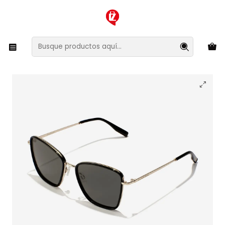
XMAS SALE ¡Compra antes de que la oferta termine!
Inicio
Ropa y Accesorios
Accesorios de Moda
Lentes y Accesorios
Lentes de Sol
Lentes de Sol Polarizado Hawkers Chill HCHI23BBTP