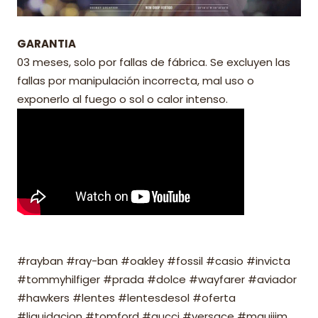
GARANTIA
03 meses, solo por fallas de fábrica. Se excluyen las
fallas por manipulación incorrecta, mal uso o
exponerlo al fuego o sol o calor intenso.
#rayban #ray-ban #oakley #fossil #casio #invicta
#tommyhilfiger #prada #dolce #wayfarer #aviador
#hawkers #lentes #lentesdesol #oferta
#liquidacion #tomford #gucci #versace #mauijim