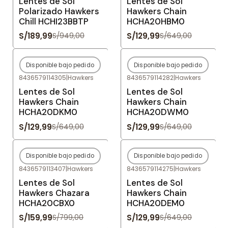
Lentes de Sol
Lentes de Sol
Polarizado Hawkers
Hawkers Chain
Chill HCHI23BBTP
HCHA20HBM0
S/189,99
S/129,99
S/949,00
S/649,00
Disponible bajo pedido
Disponible bajo pedido
-80%
OFF
-80%
OFF
8436579114305
|
Hawkers
8436579114282
|
Hawkers
Agotado
Agotado
Lentes de Sol
Lentes de Sol
Hawkers Chain
Hawkers Chain
HCHA20DKM0
HCHA20DWM0
S/129,99
S/129,99
S/649,00
S/649,00
Disponible bajo pedido
Disponible bajo pedido
-80%
OFF
-80%
OFF
8436579113407
|
Hawkers
8436579114275
|
Hawkers
Agotado
Agotado
Lentes de Sol
Lentes de Sol
Hawkers Chazara
Hawkers Chain
HCHA20CBX0
HCHA20DEM0
S/159,99
S/129,99
S/799,00
S/649,00