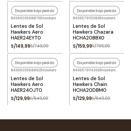
Disponible bajo pedido
Disponible bajo pedido
-80%
OFF
-80%
OFF
8436603568876
|
Hawkers
8436579113384
|
Hawkers
Agotado
Agotado
Lentes de Sol
Lentes de Sol
Hawkers Aero
Hawkers Chazara
HAER24EYT0
HCHA20BBX0
S/149,99
S/159,99
S/749,00
S/799,00
Disponible bajo pedido
Disponible bajo pedido
-80%
OFF
-80%
OFF
8436603568890
|
Hawkers
8436579114268
|
Hawkers
Agotado
Agotado
Lentes de Sol
Lentes de Sol
Hawkers Aero
Hawkers Chain
HAER24OJT0
HCHA20DBM0
S/129,99
S/129,99
S/649,00
S/649,00