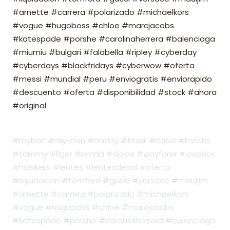
#arnette #carrera #polarizado #michaelkors
#vogue #hugoboss #chloe #marcjacobs
#katespade #porshe #carolinaherrera #balenciaga
#miumiu #bulgari #falabella #ripley #cyberday
#cyberdays #blackfridays #cyberwow #oferta
#messi #mundial #peru #enviogratis #enviorapido
#descuento #oferta #disponibilidad #stock #ahora
#original
#rayban #ray-ban #oakley #fossil #casio #invicta
#tommyhilfiger #prada #dolce #wayfarer #aviador
#hawkers #lentes #lentesdesol #oferta
#liquidacion #tomford #gucci #versace #mauijim
#arnette #carrera #polarizado #michaelkors
#vogue #hugoboss #chloe #marcjacobs
#katespade #porshe #carolinaherrera #balenciaga