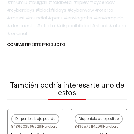
#miumiu #bulgari #falabella #ripley #cyberday
#cyberdays #blackfridays #cyberwow #oferta
#messi #mundial #peru #enviogratis #enviorapido
#descuento #oferta #disponibilidad #stock #ahora
#original
COMPARTIR ESTE PRODUCTO
También podría interesarte uno de
estos
Disponible bajo pedido
Disponible bajo pedido
-80%
OFF
-80%
OFF
8436603565929
|
Hawkers
8436579114299
|
Hawkers
Agotado
Agotado