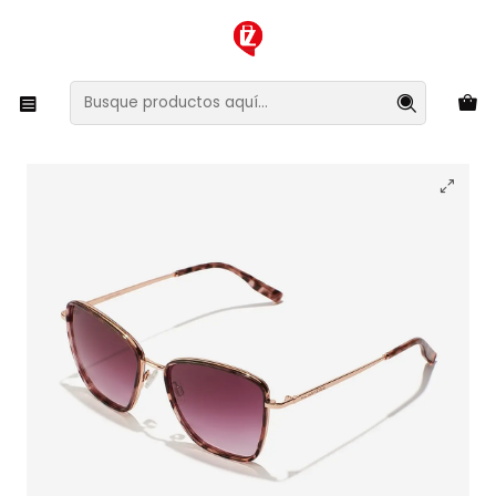
XMAS SALE ¡Compra antes de que la oferta termine!
Inicio
Ropa y Accesorios
Accesorios de Moda
Lentes y Accesorios
Lentes de Sol
Lentes de Sol Hawkers Chill HCHI23CPT0