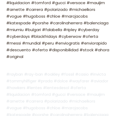
#liquidacion #tomford #gucci #versace #mauijim
#arnette #carrera #polarizado #michaelkors
#vogue #hugoboss #chloe #marcjacobs
#katespade #porshe #carolinaherrera #balenciaga
#miumiu #bulgari #falabella #ripley #cyberday
#cyberdays #blackfridays #cyberwow #oferta
#messi #mundial #peru #enviogratis #enviorapido
#descuento #oferta #disponibilidad #stock #ahora
#original
#rayban #ray-ban #oakley #fossil #casio #invicta
#tommyhilfiger #prada #dolce #wayfarer #aviador
#hawkers #lentes #lentesdesol #oferta
#liquidacion #tomford #gucci #versace #mauijim
#arnette #carrera #polarizado #michaelkors
#vogue #hugoboss #chloe #marcjacobs
#katespade #porshe #carolinaherrera #balenciaga