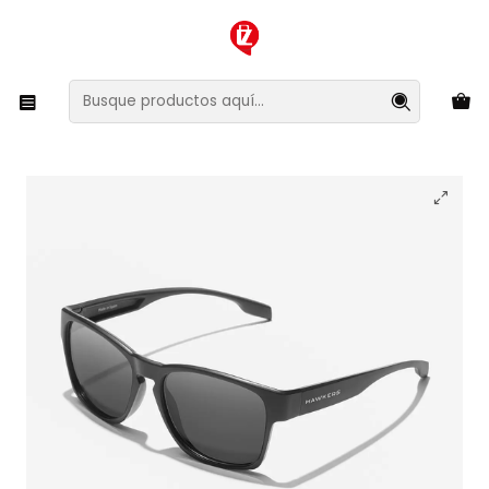
XMAS SALE ¡Compra antes de que la oferta termine!
Inicio
Ropa y Accesorios
Accesorios de Moda
Lentes y Accesorios
Lentes de Sol
Lentes de Sol Polarizado Hawkers Core Raw
HCRA24BBTP