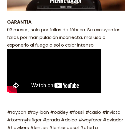
GARANTIA
03 meses, solo por fallas de fábrica. Se excluyen las
fallas por manipulación incorrecta, mal uso o
exponerlo al fuego o sol o calor intenso.
#rayban #ray-ban #oakley #fossil #casio #invicta
#tommyhilfiger #prada #dolce #wayfarer #aviador
#hawkers #lentes #lentesdesol #oferta