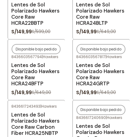
Lentes de Sol
Lentes de Sol
Polarizado Hawkers
Polarizado Hawkers
Core Raw
Core Raw
HCRA22BBTP
HCRA24BLTP
S/149,99
S/149,99
S/599,00
S/649,00
Disponible bajo pedido
Disponible bajo pedido
-77%
OFF
-77%
OFF
8436603567794
|
Hawkers
8436603567817
|
Hawkers
Agotado
Agotado
Lentes de Sol
Lentes de Sol
Polarizado Hawkers
Polarizado Hawkers
Core Raw
Core Raw
HCRA24BFTP
HCRA24GRTP
S/149,99
S/149,99
S/649,00
S/649,00
8436617243493
|
Hawkers
Disponible bajo pedido
-81%
OFF
-80%
OFF
Lentes de Sol
8436617240690
|
Hawkers
Agotado
Polarizado Hawkers
Lentes de Sol
Core Raw Carbon
Polarizado Hawkers
Fiber HCRA25NBTP