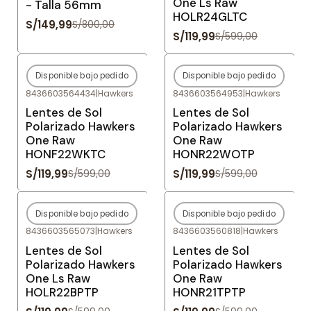
One Ls Raw
- Talla 56mm
HOLR24GLTC
S/149,99
S/800,00
S/119,99
S/599,00
Disponible bajo pedido
Disponible bajo pedido
-80%
OFF
-80%
OFF
8436603564434
|
Hawkers
8436603564953
|
Hawkers
Agotado
Agotado
Lentes de Sol
Lentes de Sol
Polarizado Hawkers
Polarizado Hawkers
One Raw
One Raw
HONF22WKTC
HONR22WOTP
S/119,99
S/119,99
S/599,00
S/599,00
Disponible bajo pedido
Disponible bajo pedido
-80%
OFF
-80%
OFF
8436603565073
|
Hawkers
8436603560818
|
Hawkers
Agotado
Agotado
Lentes de Sol
Lentes de Sol
Polarizado Hawkers
Polarizado Hawkers
One Ls Raw
One Raw
HOLR22BPTP
HONR21TPTP