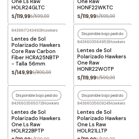
One Ls Raw
One Raw
HOLR24GLTC
HONF22WKTC
S/119,99
S/119,99
S/599,00
S/599,00
8436617243493
|
Hawkers
Disponible bajo pedido
-81%
OFF
-80%
OFF
Lentes de Sol
8436603564953
|
Hawkers
Agotado
Polarizado Hawkers
Lentes de Sol
Core Raw Carbon
Polarizado Hawkers
Fiber HCRA25NBTP
One Raw
- Talla 56mm
HONR22WOTP
S/149,99
S/800,00
S/119,99
S/599,00
Disponible bajo pedido
Disponible bajo pedido
-80%
OFF
-80%
OFF
8436603565073
|
Hawkers
8436603560924
|
Hawkers
Agotado
Agotado
Lentes de Sol
Lentes de Sol
Polarizado Hawkers
Polarizado Hawkers
One Ls Raw
One Ls Raw
HOLR22BPTP
HOLR21LLTP