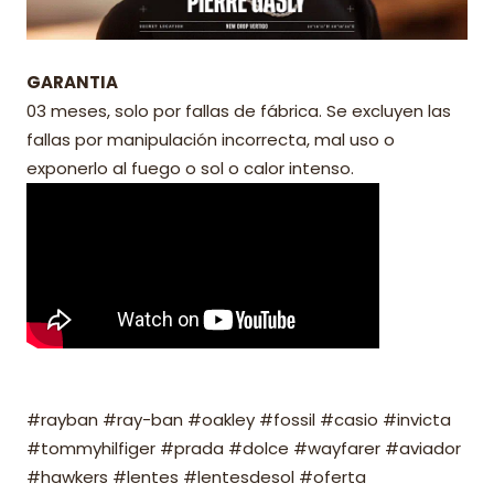
GARANTIA
03 meses, solo por fallas de fábrica. Se excluyen las
fallas por manipulación incorrecta, mal uso o
exponerlo al fuego o sol o calor intenso.
#rayban #ray-ban #oakley #fossil #casio #invicta
#tommyhilfiger #prada #dolce #wayfarer #aviador
#hawkers #lentes #lentesdesol #oferta