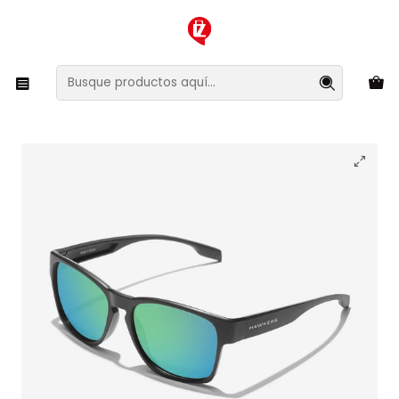
XMAS SALE ¡Compra antes de que la oferta termine!
Inicio
Ropa y Accesorios
Accesorios de Moda
Lentes y Accesorios
Lentes de Sol
Lentes de Sol Polarizado Hawkers Core Raw
HCRA24BFTP