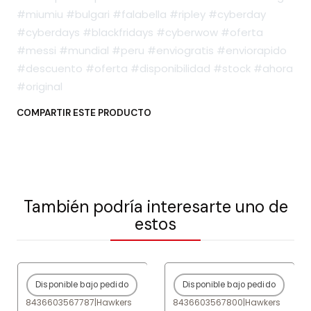
#miumiu #bulgari #falabella #ripley #cyberday
#cyberdays #blackfridays #cyberwow #oferta
#messi #mundial #peru #enviogratis #enviorapido
#descuento #oferta #disponibilidad #stock #ahora
#original
COMPARTIR ESTE PRODUCTO
También podría interesarte uno de
estos
Disponible bajo pedido
Disponible bajo pedido
-77%
OFF
-77%
OFF
8436603567787
|
Hawkers
8436603567800
|
Hawkers
Agotado
Agotado