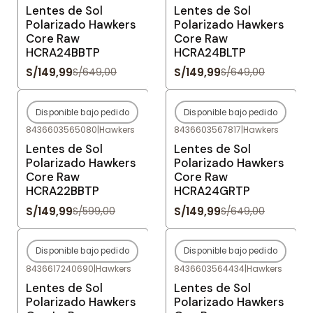
Lentes de Sol
Lentes de Sol
Polarizado Hawkers
Polarizado Hawkers
Core Raw
Core Raw
HCRA24BBTP
HCRA24BLTP
S/149,99
S/149,99
S/649,00
S/649,00
Disponible bajo pedido
Disponible bajo pedido
-75%
OFF
-77%
OFF
8436603565080
|
Hawkers
8436603567817
|
Hawkers
Agotado
Agotado
Lentes de Sol
Lentes de Sol
Polarizado Hawkers
Polarizado Hawkers
Core Raw
Core Raw
HCRA22BBTP
HCRA24GRTP
S/149,99
S/149,99
S/599,00
S/649,00
Disponible bajo pedido
Disponible bajo pedido
-80%
OFF
-80%
OFF
8436617240690
|
Hawkers
8436603564434
|
Hawkers
Agotado
Agotado
Lentes de Sol
Lentes de Sol
Polarizado Hawkers
Polarizado Hawkers