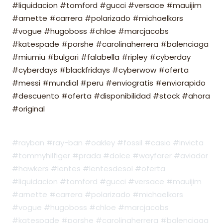
#liquidacion #tomford #gucci #versace #mauijim
#arnette #carrera #polarizado #michaelkors
#vogue #hugoboss #chloe #marcjacobs
#katespade #porshe #carolinaherrera #balenciaga
#miumiu #bulgari #falabella #ripley #cyberday
#cyberdays #blackfridays #cyberwow #oferta
#messi #mundial #peru #enviogratis #enviorapido
#descuento #oferta #disponibilidad #stock #ahora
#original
#rayban #ray-ban #oakley #fossil #casio #invicta
#tommyhilfiger #prada #dolce #wayfarer #aviador
#hawkers #lentes #lentesdesol #oferta
#liquidacion #tomford #gucci #versace #mauijim
#arnette #carrera #polarizado #michaelkors
#vogue #hugoboss #chloe #marcjacobs
#katespade #porshe #carolinaherrera #balenciaga