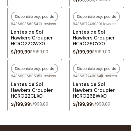
Disponible bajo pedido
Disponible bajo pedido
-80%
OFF
-80%
OFF
8436603560542
|
Hawkers
8436617248030
|
Hawkers
Agotado
Agotado
Lentes de Sol
Lentes de Sol
Hawkers Croupier
Hawkers Croupier
HCRO22CWX0
HCRO26CYX0
S/199,99
S/199,99
S/999,00
S/999,00
Disponible bajo pedido
Disponible bajo pedido
-80%
OFF
-80%
OFF
8436603560535
|
Hawkers
8436617248054
|
Hawkers
Agotado
Agotado
Lentes de Sol
Lentes de Sol
Hawkers Croupier
Hawkers Croupier
HCRO22CLX0
HCRO26BWX0
S/199,99
S/199,99
S/999,00
S/999,00