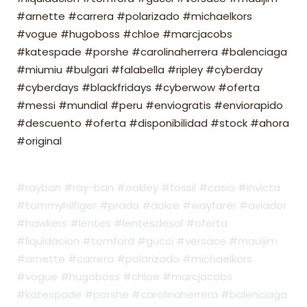
#arnette #carrera #polarizado #michaelkors
#vogue #hugoboss #chloe #marcjacobs
#katespade #porshe #carolinaherrera #balenciaga
#miumiu #bulgari #falabella #ripley #cyberday
#cyberdays #blackfridays #cyberwow #oferta
#messi #mundial #peru #enviogratis #enviorapido
#descuento #oferta #disponibilidad #stock #ahora
#original
#rayban #ray-ban #oakley #fossil #casio #invicta
#tommyhilfiger #prada #dolce #wayfarer #aviador
#hawkers #lentes #lentesdesol #oferta
#liquidacion #tomford #gucci #versace #mauijim
#arnette #carrera #polarizado #michaelkors
#vogue #hugoboss #chloe #marcjacobs
#katespade #porshe #carolinaherrera #balenciaga