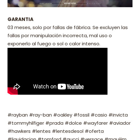
GARANTIA
03 meses, solo por fallas de fábrica. Se excluyen las
fallas por manipulación incorrecta, mal uso o
exponerlo al fuego o sol o calor intenso.
#rayban #ray-ban #oakley #fossil #casio #invicta
#tommyhilfiger #prada #dolce #wayfarer #aviador
#hawkers #lentes #lentesdesol #oferta
#liquidacion #tomford #gucci #versace #mauijim