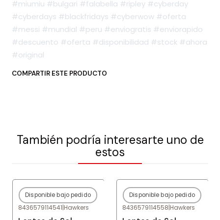
#miumiu #bulgari #falabella #ripley #cyberday
#cyberdays #blackfridays #cyberwow #oferta
#messi #mundial #peru #enviogratis #enviorapido
#descuento #oferta #disponibilidad #stock #ahora
#original
COMPARTIR ESTE PRODUCTO
También podría interesarte uno de
estos
Disponible bajo pedido
Disponible bajo pedido
-80%
OFF
-80%
OFF
8436579114541
|
Hawkers
8436579114558
|
Hawkers
Agotado
Agotado