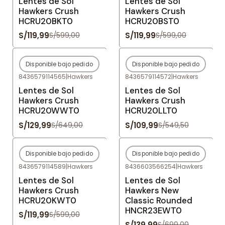
Lentes de Sol
Lentes de Sol
Hawkers Crush
Hawkers Crush
HCRU20BKT0
HCRU20BST0
S/119,99
S/119,99
S/599,00
S/599,00
Disponible bajo pedido
Disponible bajo pedido
-80%
OFF
-80%
OFF
8436579114565
|
Hawkers
8436579114572
|
Hawkers
Agotado
Agotado
Lentes de Sol
Lentes de Sol
Hawkers Crush
Hawkers Crush
HCRU20WWT0
HCRU20LLT0
S/129,99
S/109,99
S/649,00
S/549,50
Disponible bajo pedido
Disponible bajo pedido
-80%
OFF
-80%
OFF
8436579114589
|
Hawkers
8436603566254
|
Hawkers
Agotado
Agotado
Lentes de Sol
Lentes de Sol
Hawkers Crush
Hawkers New
HCRU20KWT0
Classic Rounded
HNCR23EWT0
S/119,99
S/599,00
S/139,99
S/699,00