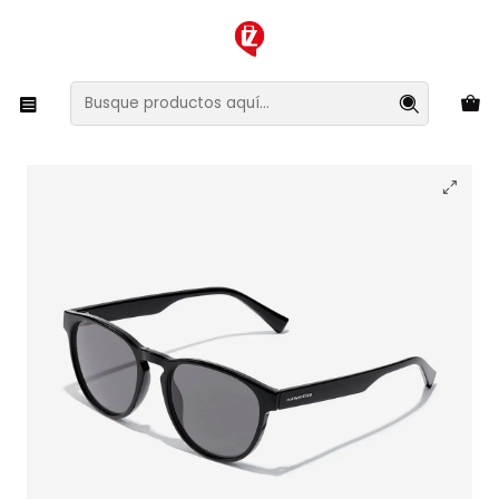
XMAS SALE ¡Compra antes de que la oferta termine!
Inicio
Ropa y Accesorios
Accesorios de Moda
Lentes y Accesorios
Lentes de Sol
Lentes de Sol Hawkers Crush HCRU20BBT0