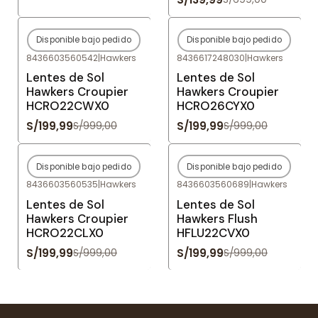
Disponible bajo pedido
Disponible bajo pedido
-80%
OFF
-80%
OFF
8436603560542
|
Hawkers
8436617248030
|
Hawkers
Agotado
Agotado
Lentes de Sol
Lentes de Sol
Hawkers Croupier
Hawkers Croupier
HCRO22CWX0
HCRO26CYX0
S/199,99
S/199,99
S/999,00
S/999,00
Disponible bajo pedido
Disponible bajo pedido
-80%
OFF
-80%
OFF
8436603560535
|
Hawkers
8436603560689
|
Hawkers
Agotado
Agotado
Lentes de Sol
Lentes de Sol
Hawkers Croupier
Hawkers Flush
HCRO22CLX0
HFLU22CVX0
S/199,99
S/199,99
S/999,00
S/999,00