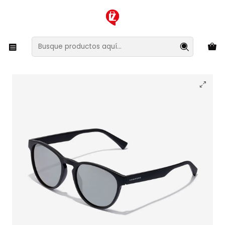
XMAS SALE ¡Compra antes de que la oferta termine!
Inicio
Ropa y Accesorios
Accesorios de Moda
Lentes y Accesorios
Lentes de Sol
Lentes de Sol Hawkers Crush HCRU20BST0