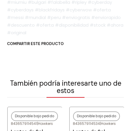
#miumiu #bulgari #falabella #ripley #cyberday
#cyberdays #blackfridays #cyberwow #oferta
#messi #mundial #peru #enviogratis #enviorapido
#descuento #oferta #disponibilidad #stock #ahora
#original
COMPARTIR ESTE PRODUCTO
También podría interesarte uno de
estos
Disponible bajo pedido
Disponible bajo pedido
-80%
OFF
-80%
OFF
8436579114541
|
Hawkers
8436579114534
|
Hawkers
Agotado
Agotado