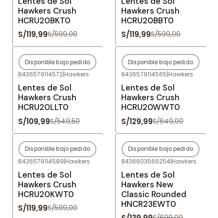
Lentes de Sol
Lentes de Sol
Hawkers Crush
Hawkers Crush
HCRU20BKT0
HCRU20BBT0
S/119,99
S/119,99
S/599,00
S/599,00
Disponible bajo pedido
Disponible bajo pedido
-80%
OFF
-80%
OFF
8436579114572
|
Hawkers
8436579114565
|
Hawkers
Agotado
Agotado
Lentes de Sol
Lentes de Sol
Hawkers Crush
Hawkers Crush
HCRU20LLT0
HCRU20WWT0
S/109,99
S/129,99
S/549,50
S/649,00
Disponible bajo pedido
Disponible bajo pedido
-80%
OFF
-80%
OFF
8436579114589
|
Hawkers
8436603566254
|
Hawkers
Agotado
Agotado
Lentes de Sol
Lentes de Sol
Hawkers Crush
Hawkers New
HCRU20KWT0
Classic Rounded
HNCR23EWT0
S/119,99
S/599,00
S/139,99
S/699,00