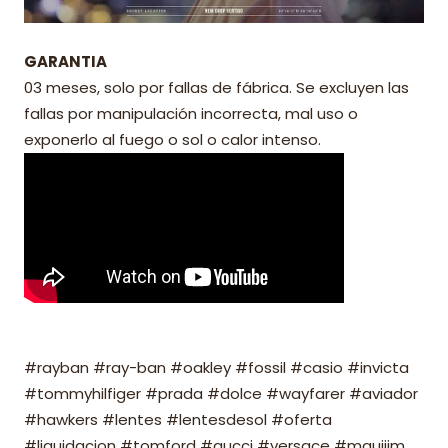
GARANTIA
03 meses, solo por fallas de fábrica. Se excluyen las
fallas por manipulación incorrecta, mal uso o
exponerlo al fuego o sol o calor intenso.
#rayban #ray-ban #oakley #fossil #casio #invicta
#tommyhilfiger #prada #dolce #wayfarer #aviador
#hawkers #lentes #lentesdesol #oferta
#liquidacion #tomford #gucci #versace #mauijim