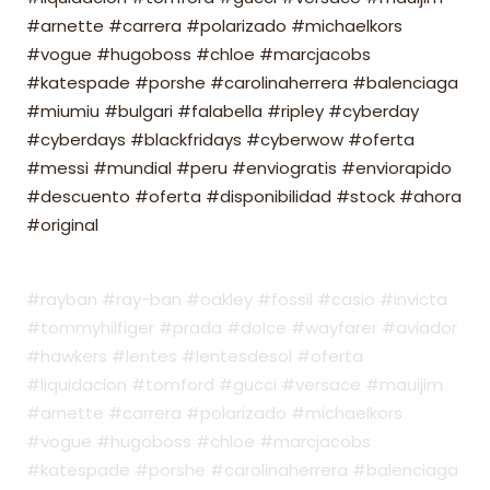
#arnette #carrera #polarizado #michaelkors
#vogue #hugoboss #chloe #marcjacobs
#katespade #porshe #carolinaherrera #balenciaga
#miumiu #bulgari #falabella #ripley #cyberday
#cyberdays #blackfridays #cyberwow #oferta
#messi #mundial #peru #enviogratis #enviorapido
#descuento #oferta #disponibilidad #stock #ahora
#original
#rayban #ray-ban #oakley #fossil #casio #invicta
#tommyhilfiger #prada #dolce #wayfarer #aviador
#hawkers #lentes #lentesdesol #oferta
#liquidacion #tomford #gucci #versace #mauijim
#arnette #carrera #polarizado #michaelkors
#vogue #hugoboss #chloe #marcjacobs
#katespade #porshe #carolinaherrera #balenciaga