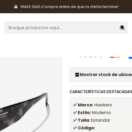
sorios de Moda
Lentes y Accesorios
Lentes de Sol
Lentes de
XMAS SALE ¡Compra antes de que la oferta termine!
|
Lentes de So
Mostrar stock de ubica
CARACTERÍSTICAS DESTACADAS
✅ Marca
: Hawkers
✅ Estilo:
Moderno
✅ Talla:
Estandar
✅ Código: