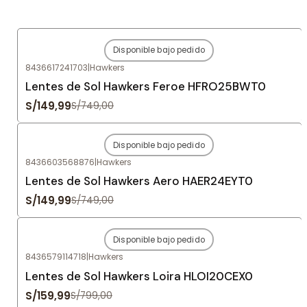
Disponible bajo pedido
-80%
OFF
8436617241703
|
Hawkers
Agotado
Lentes de Sol Hawkers Feroe HFRO25BWT0
S/149,99
S/749,00
Disponible bajo pedido
-80%
OFF
8436603568876
|
Hawkers
Agotado
Lentes de Sol Hawkers Aero HAER24EYT0
S/149,99
S/749,00
Disponible bajo pedido
-80%
OFF
8436579114718
|
Hawkers
Agotado
Lentes de Sol Hawkers Loira HLOI20CEX0
S/159,99
S/799,00