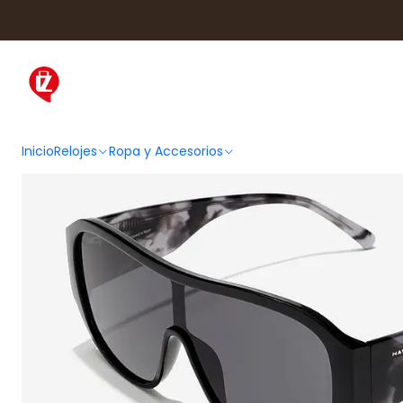
Inicio
Ropa y Accesorios
Acce
Inicio
Relojes
Ropa y Accesorios