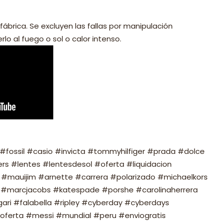
fábrica. Se excluyen las fallas por manipulación
lo al fuego o sol o calor intenso.
fossil #casio #invicta #tommyhilfiger #prada #dolce
s #lentes #lentesdesol #oferta #liquidacion
#mauijim #arnette #carrera #polarizado #michaelkors
#marcjacobs #katespade #porshe #carolinaherrera
ari #falabella #ripley #cyberday #cyberdays
oferta #messi #mundial #peru #enviogratis