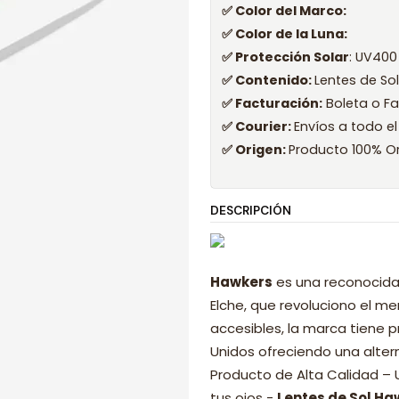
✅ Color del Marco:
✅ Color de la Luna:
✅ Protección Solar
: UV400
✅ Contenido:
Lentes de So
✅ Facturación:
Boleta o Fa
✅ Courier:
Envíos a todo el
✅ Origen:
Producto 100% Or
DESCRIPCIÓN
Hawkers
es una reconocida
Elche, que revoluciono el 
accesibles, la marca tiene p
Unidos ofreciendo una alter
Producto de Alta Calidad –
tus ojos -
Lentes de Sol Ha