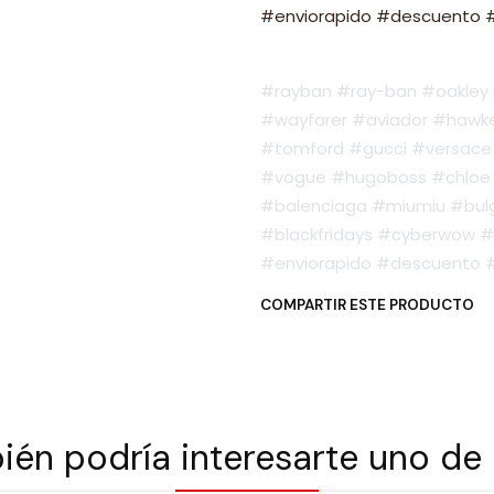
#enviorapido #descuento #o
#rayban #ray-ban #oakley #
#wayfarer #aviador #hawker
#tomford #gucci #versace 
#vogue #hugoboss #chloe 
#balenciaga #miumiu #bulg
#blackfridays #cyberwow #
#enviorapido #descuento #o
COMPARTIR ESTE PRODUCTO
én podría interesarte uno de