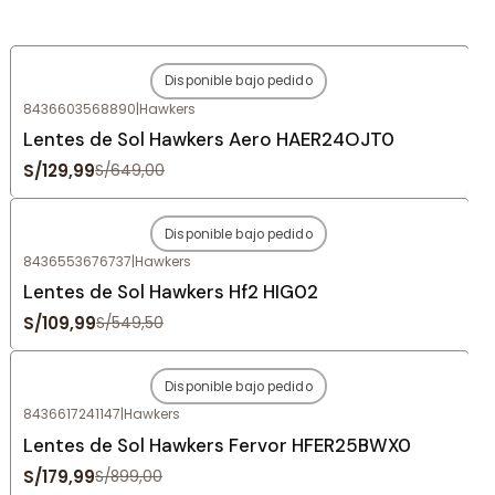
Disponible bajo pedido
-80%
OFF
8436603568890
|
Hawkers
Agotado
Lentes de Sol Hawkers Aero HAER24OJT0
S/129,99
S/649,00
Disponible bajo pedido
-80%
OFF
8436553676737
|
Hawkers
Agotado
Lentes de Sol Hawkers Hf2 HIG02
S/109,99
S/549,50
Disponible bajo pedido
-80%
OFF
8436617241147
|
Hawkers
Agotado
Lentes de Sol Hawkers Fervor HFER25BWX0
S/179,99
S/899,00