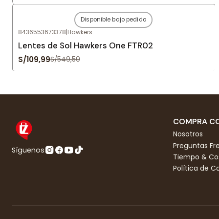
Disponible bajo pedido
-80%
OFF
8436553673378
|
Hawkers
Agotado
Lentes de Sol Hawkers One FTR02
S/109,99
S/549,50
COMPRA CO
Nosotros
Preguntas Fr
Síguenos
Tiempo & Cos
Política de 