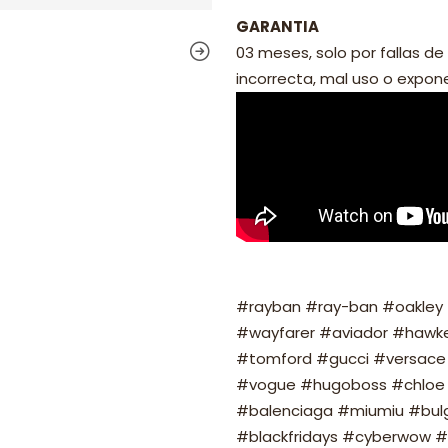
GARANTIA
03 meses, solo por fallas de 
incorrecta, mal uso o exponer
#rayban #ray-ban #oakley #
#wayfarer #aviador #hawker
#tomford #gucci #versace 
#vogue #hugoboss #chloe 
#balenciaga #miumiu #bulg
#blackfridays #cyberwow #