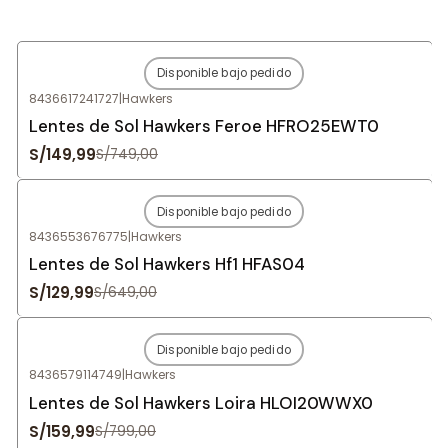
Disponible bajo pedido
-80%
OFF
8436617241727
|
Hawkers
Agotado
Lentes de Sol Hawkers Feroe HFRO25EWT0
S/149,99
S/749,00
Disponible bajo pedido
-80%
OFF
8436553676775
|
Hawkers
Agotado
Lentes de Sol Hawkers Hf1 HFAS04
S/129,99
S/649,00
Disponible bajo pedido
-80%
OFF
8436579114749
|
Hawkers
Agotado
Lentes de Sol Hawkers Loira HLOI20WWX0
S/159,99
S/799,00