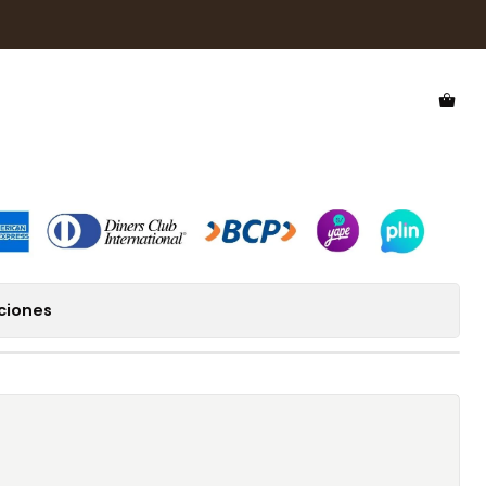
 Sol Hawkers Feroe HFRO25BWT0
 Hawkers Feroe
ciones