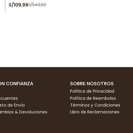
S/109,99
S/549,50
N CONFIANZA
SOBRE NOSOTROS
Política de Privacidad
ecuentes
Política de Reembolso
to de Envío
Términos y Condiciones
Cambios & Devoluciones
Libro de Reclamaciones