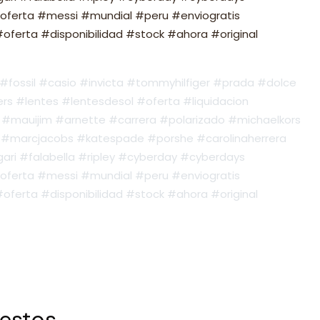
oferta #messi #mundial #peru #enviogratis
ferta #disponibilidad #stock #ahora #original
fossil #casio #invicta #tommyhilfiger #prada #dolce
s #lentes #lentesdesol #oferta #liquidacion
#mauijim #arnette #carrera #polarizado #michaelkors
#marcjacobs #katespade #porshe #carolinaherrera
ari #falabella #ripley #cyberday #cyberdays
oferta #messi #mundial #peru #enviogratis
ferta #disponibilidad #stock #ahora #original
 estos