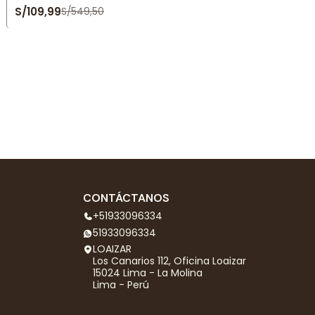
S/109,99
S/549,50
CONTÁCTANOS
+51933096334
51933096334
LOAIZAR
Los Canarios 112, Oficina Loaizar
15024 Lima - La Molina
Lima - Perú