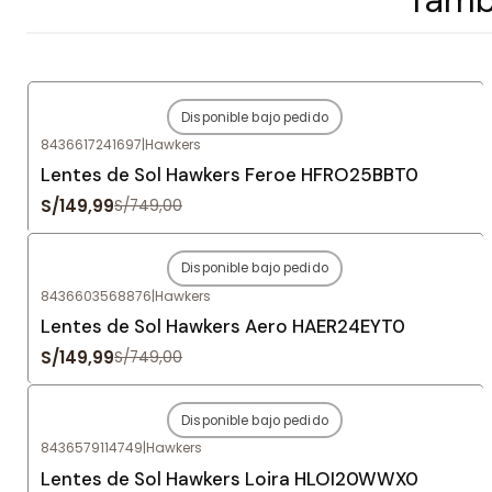
Disponible bajo pedido
-80%
OFF
8436617241697
|
Hawkers
Agotado
Lentes de Sol Hawkers Feroe HFRO25BBT0
S/149,99
S/749,00
Disponible bajo pedido
-80%
OFF
8436603568876
|
Hawkers
Agotado
Lentes de Sol Hawkers Aero HAER24EYT0
S/149,99
S/749,00
Disponible bajo pedido
-80%
OFF
8436579114749
|
Hawkers
Agotado
Lentes de Sol Hawkers Loira HLOI20WWX0