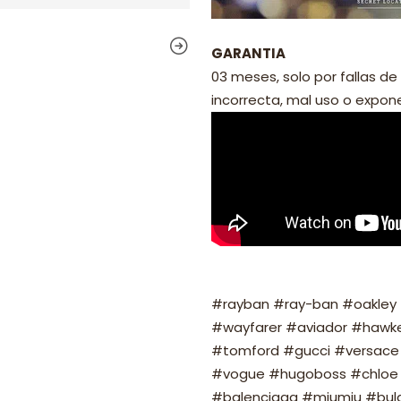
GARANTIA
03 meses, solo por fallas de 
incorrecta, mal uso o exponer
#rayban #ray-ban #oakley #
#wayfarer #aviador #hawker
#tomford #gucci #versace 
#vogue #hugoboss #chloe 
#balenciaga #miumiu #bulg