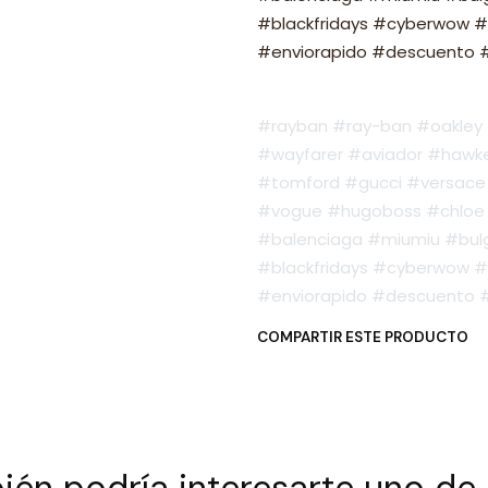
#blackfridays #cyberwow #
#enviorapido #descuento #o
#rayban #ray-ban #oakley #
#wayfarer #aviador #hawker
#tomford #gucci #versace 
#vogue #hugoboss #chloe 
#balenciaga #miumiu #bulg
#blackfridays #cyberwow #
#enviorapido #descuento #o
COMPARTIR ESTE PRODUCTO
én podría interesarte uno de