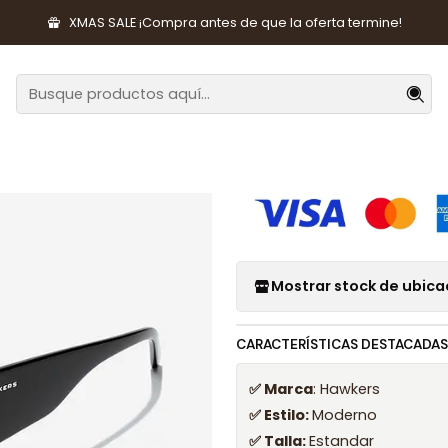
sorios de Moda
Lentes y Accesorios
Lentes de Sol
Lentes de
XMAS SALE ¡Compra antes de que la oferta termine!
|
Lentes de Sol
HFRO25BWT0
Mostrar stock de ubica
CARACTERÍSTICAS DESTACADAS
✅ Marca
: Hawkers
✅ Estilo:
Moderno
✅ Talla:
Estandar