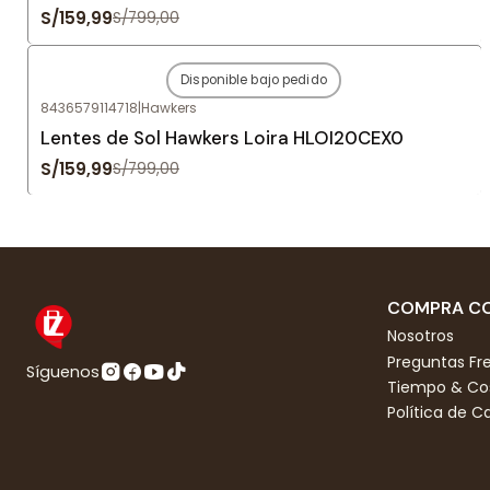
S/159,99
S/799,00
Disponible bajo pedido
-80%
OFF
8436579114718
|
Hawkers
Agotado
Lentes de Sol Hawkers Loira HLOI20CEX0
S/159,99
S/799,00
COMPRA CO
Nosotros
Preguntas Fr
Síguenos
Tiempo & Cos
Política de 