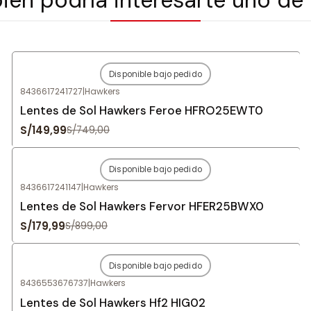
Disponible bajo pedido
-80%
OFF
8436617241727
|
Hawkers
Agotado
Lentes de Sol Hawkers Feroe HFRO25EWT0
S/149,99
S/749,00
Disponible bajo pedido
-80%
OFF
8436617241147
|
Hawkers
Agotado
Lentes de Sol Hawkers Fervor HFER25BWX0
S/179,99
S/899,00
Disponible bajo pedido
-80%
OFF
8436553676737
|
Hawkers
Agotado
Lentes de Sol Hawkers Hf2 HIG02