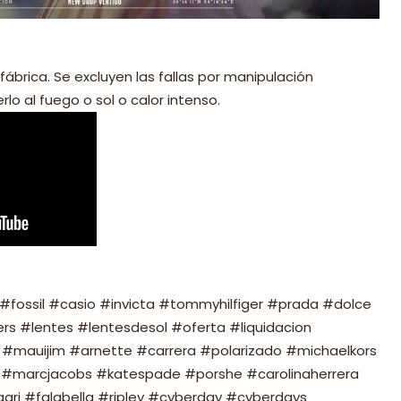
fábrica. Se excluyen las fallas por manipulación
lo al fuego o sol o calor intenso.
fossil #casio #invicta #tommyhilfiger #prada #dolce
s #lentes #lentesdesol #oferta #liquidacion
#mauijim #arnette #carrera #polarizado #michaelkors
#marcjacobs #katespade #porshe #carolinaherrera
ari #falabella #ripley #cyberday #cyberdays