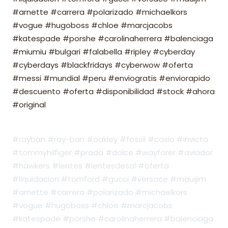
#arnette #carrera #polarizado #michaelkors
#vogue #hugoboss #chloe #marcjacobs
#katespade #porshe #carolinaherrera #balenciaga
#miumiu #bulgari #falabella #ripley #cyberday
#cyberdays #blackfridays #cyberwow #oferta
#messi #mundial #peru #enviogratis #enviorapido
#descuento #oferta #disponibilidad #stock #ahora
#original
#rayban #ray-ban #oakley #fossil #casio #invicta
#tommyhilfiger #prada #dolce #wayfarer #aviador
#hawkers #lentes #lentesdesol #oferta
#liquidacion #tomford #gucci #versace #mauijim
#arnette #carrera #polarizado #michaelkors
#vogue #hugoboss #chloe #marcjacobs
#katespade #porshe #carolinaherrera #balenciaga