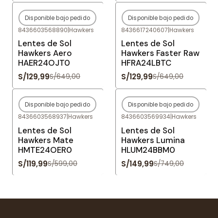
Disponible bajo pedido
Disponible bajo pedido
-80%
OFF
-80%
OFF
8436603568890
|
Hawkers
8436617240607
|
Hawkers
Agotado
Agotado
Lentes de Sol
Lentes de Sol
Hawkers Aero
Hawkers Faster Raw
HAER24OJT0
HFRA24LBTC
S/129,99
S/129,99
S/649,00
S/649,00
Disponible bajo pedido
Disponible bajo pedido
-80%
OFF
-80%
OFF
8436603568937
|
Hawkers
8436603569934
|
Hawkers
Agotado
Agotado
Lentes de Sol
Lentes de Sol
Hawkers Mate
Hawkers Lumina
HMTE24OER0
HLUM24BBM0
S/119,99
S/149,99
S/599,00
S/749,00