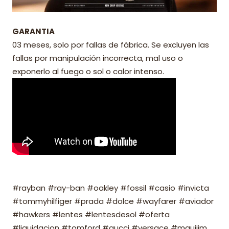
GARANTIA
03 meses, solo por fallas de fábrica. Se excluyen las
fallas por manipulación incorrecta, mal uso o
exponerlo al fuego o sol o calor intenso.
#rayban #ray-ban #oakley #fossil #casio #invicta
#tommyhilfiger #prada #dolce #wayfarer #aviador
#hawkers #lentes #lentesdesol #oferta
#liquidacion #tomford #gucci #versace #mauijim