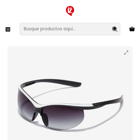
XMAS SALE ¡Compra antes de que la oferta termine!
Inicio
Ropa y Accesorios
Accesorios de Moda
Lentes y Accesorios
Lentes de Sol
Lentes de Sol Hawkers Radiante HRAD24HGT0