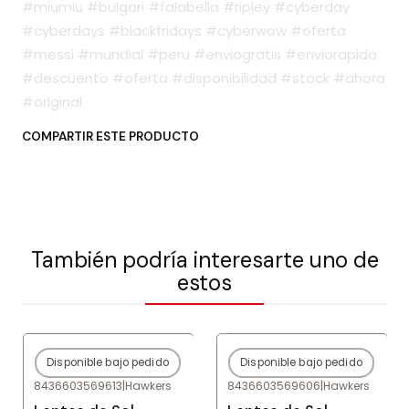
#miumiu #bulgari #falabella #ripley #cyberday
#cyberdays #blackfridays #cyberwow #oferta
#messi #mundial #peru #enviogratis #enviorapido
#descuento #oferta #disponibilidad #stock #ahora
#original
COMPARTIR ESTE PRODUCTO
También podría interesarte uno de
estos
Disponible bajo pedido
Disponible bajo pedido
-75%
OFF
-75%
OFF
8436603569613
|
Hawkers
8436603569606
|
Hawkers
Agotado
Agotado