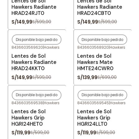
Lentes de Sol
Lentes de Sol
Hawkers Radiante
Hawkers Radiante
HRAD24RJT0
HRAD24CBT0
S/149,99
S/149,99
S/599,00
S/599,00
Disponible bajo pedido
Disponible bajo pedido
-75%
OFF
-80%
OFF
8436603569620
|
Hawkers
8436603568920
|
Hawkers
Agotado
Agotado
Lentes de Sol
Lentes de Sol
Hawkers Radiante
Hawkers Mate
HRAD24KKT0
HMTE24CWR0
S/149,99
S/139,99
S/599,00
S/699,00
Disponible bajo pedido
Disponible bajo pedido
-80%
OFF
-80%
OFF
8436603569538
|
Hawkers
8436603569545
|
Hawkers
Agotado
Agotado
Lentes de Sol
Lentes de Sol
Hawkers Grip
Hawkers Grip
HGRI24HET0
HGRI24LLT0
S/119,99
S/119,99
S/599,00
S/599,00