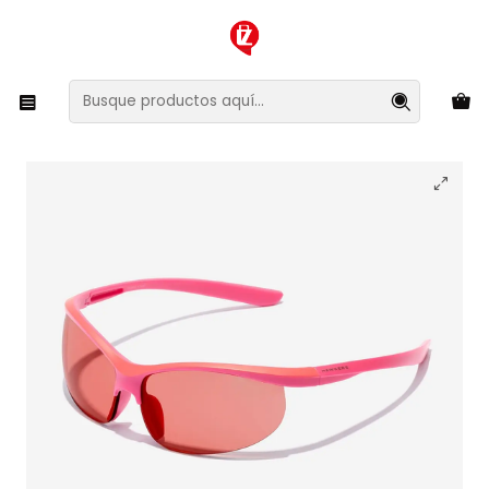
XMAS SALE ¡Compra antes de que la oferta termine!
Inicio
Ropa y Accesorios
Accesorios de Moda
Lentes y Accesorios
Lentes de Sol
Lentes de Sol Hawkers Radiante HRAD24KKT0