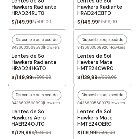
Lentes de Sol
Lentes de Sol
Hawkers Radiante
Hawkers Radiante
HRAD24RJT0
HRAD24CBT0
S/149,99
S/149,99
S/599,00
S/599,00
Disponible bajo pedido
Disponible bajo pedido
-75%
OFF
-80%
OFF
8436603569590
|
Hawkers
8436603568920
|
Hawkers
Agotado
Agotado
Lentes de Sol
Lentes de Sol
Hawkers Radiante
Hawkers Mate
HRAD24HGT0
HMTE24CWR0
S/149,99
S/139,99
S/599,00
S/699,00
Disponible bajo pedido
Disponible bajo pedido
-80%
OFF
-80%
OFF
8436603568890
|
Hawkers
8436603568937
|
Hawkers
Agotado
Agotado
Lentes de Sol
Lentes de Sol
Hawkers Aero
Hawkers Mate
HAER24OJT0
HMTE24OER0
S/129,99
S/119,99
S/649,00
S/599,00