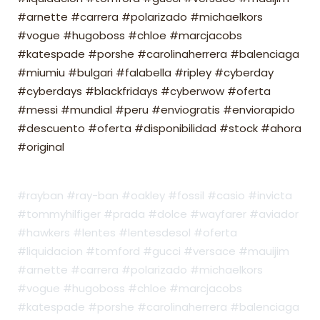
#arnette #carrera #polarizado #michaelkors
#vogue #hugoboss #chloe #marcjacobs
#katespade #porshe #carolinaherrera #balenciaga
#miumiu #bulgari #falabella #ripley #cyberday
#cyberdays #blackfridays #cyberwow #oferta
#messi #mundial #peru #enviogratis #enviorapido
#descuento #oferta #disponibilidad #stock #ahora
#original
#rayban #ray-ban #oakley #fossil #casio #invicta
#tommyhilfiger #prada #dolce #wayfarer #aviador
#hawkers #lentes #lentesdesol #oferta
#liquidacion #tomford #gucci #versace #mauijim
#arnette #carrera #polarizado #michaelkors
#vogue #hugoboss #chloe #marcjacobs
#katespade #porshe #carolinaherrera #balenciaga