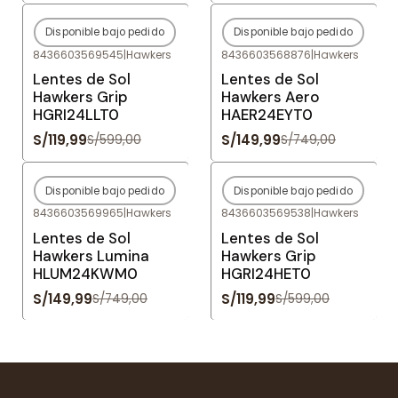
Disponible bajo pedido
Disponible bajo pedido
-80%
OFF
-80%
OFF
8436603569545
|
Hawkers
8436603568876
|
Hawkers
Agotado
Agotado
Lentes de Sol
Lentes de Sol
Hawkers Grip
Hawkers Aero
HGRI24LLT0
HAER24EYT0
S/119,99
S/149,99
S/599,00
S/749,00
Disponible bajo pedido
Disponible bajo pedido
-80%
OFF
-80%
OFF
8436603569965
|
Hawkers
8436603569538
|
Hawkers
Agotado
Agotado
Lentes de Sol
Lentes de Sol
Hawkers Lumina
Hawkers Grip
HLUM24KWM0
HGRI24HET0
S/149,99
S/119,99
S/749,00
S/599,00