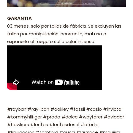
GARANTIA
03 meses, solo por fallas de fábrica. Se excluyen las
fallas por manipulación incorrecta, mal uso o
exponerlo al fuego o sol o calor intenso.
#rayban #ray-ban #oakley #fossil #casio #invicta
#tommyhilfiger #prada #dolce #wayfarer #aviador
#hawkers #lentes #lentesdesol #oferta
#liquidacion #tomford #gucci #versace #mauijim