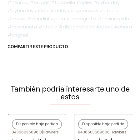
#miumiu #bulgari #falabella #ripley #cyberday
#cyberdays #blackfridays #cyberwow #oferta
#messi #mundial #peru #enviogratis #enviorapido
#descuento #oferta #disponibilidad #stock #ahora
#original
COMPARTIR ESTE PRODUCTO
También podría interesarte uno de
estos
Disponible bajo pedido
Disponible bajo pedido
-75%
OFF
-75%
OFF
8436603569613
|
Hawkers
8436603569606
|
Hawkers
Agotado
Agotado