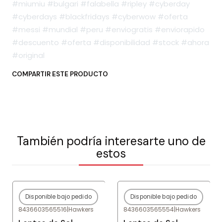
#miumiu #bulgari #falabella #ripley #cyberday
#cyberdays #blackfridays #cyberwow #oferta
#messi #mundial #peru #enviogratis #enviorapido
#descuento #oferta #disponibilidad #stock #ahora
#original
COMPARTIR ESTE PRODUCTO
También podría interesarte uno de
estos
Disponible bajo pedido
Disponible bajo pedido
-79%
OFF
-79%
OFF
8436603565516
|
Hawkers
8436603565554
|
Hawkers
Agotado
Agotado