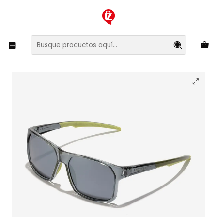
XMAS SALE ¡Compra antes de que la oferta termine!
Inicio
Ropa y Accesorios
Accesorios de Moda
Lentes y Accesorios
Lentes de Sol
Lentes de Sol Polarizado Hawkers Track HTRA23GSTP