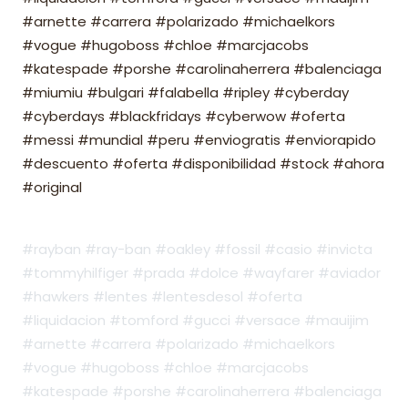
#arnette #carrera #polarizado #michaelkors
#vogue #hugoboss #chloe #marcjacobs
#katespade #porshe #carolinaherrera #balenciaga
#miumiu #bulgari #falabella #ripley #cyberday
#cyberdays #blackfridays #cyberwow #oferta
#messi #mundial #peru #enviogratis #enviorapido
#descuento #oferta #disponibilidad #stock #ahora
#original
#rayban #ray-ban #oakley #fossil #casio #invicta
#tommyhilfiger #prada #dolce #wayfarer #aviador
#hawkers #lentes #lentesdesol #oferta
#liquidacion #tomford #gucci #versace #mauijim
#arnette #carrera #polarizado #michaelkors
#vogue #hugoboss #chloe #marcjacobs
#katespade #porshe #carolinaherrera #balenciaga