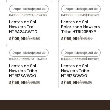
Disponible bajo pedido
Disponible bajo pedido
-80%
OFF
-80%
OFF
8436603569224
|
Hawkers
8436603566049
|
Hawkers
Agotado
Agotado
Lentes de Sol
Lentes de Sol
Hawkers Trail
Polarizado Hawkers
HTRA24CWT0
Tribe HTRI23BBXP
S/109,99
S/169,99
S/549,50
S/849,00
Disponible bajo pedido
Disponible bajo pedido
-80%
OFF
-80%
OFF
8436603566070
|
Hawkers
8436603566056
|
Hawkers
Agotado
Agotado
Lentes de Sol
Lentes de Sol
Hawkers Tribe
Hawkers Tribe
HTRI23WWX0
HTRI23CWX0
S/159,99
S/159,99
S/799,00
S/799,00