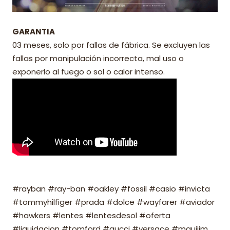
GARANTIA
03 meses, solo por fallas de fábrica. Se excluyen las
fallas por manipulación incorrecta, mal uso o
exponerlo al fuego o sol o calor intenso.
#rayban #ray-ban #oakley #fossil #casio #invicta
#tommyhilfiger #prada #dolce #wayfarer #aviador
#hawkers #lentes #lentesdesol #oferta
#liquidacion #tomford #gucci #versace #mauijim