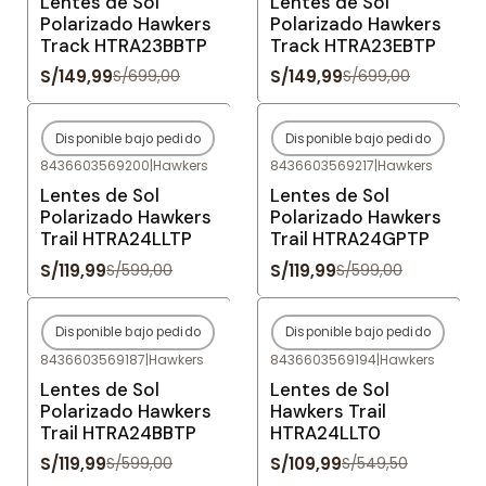
Lentes de Sol
Lentes de Sol
Polarizado Hawkers
Polarizado Hawkers
Track HTRA23BBTP
Track HTRA23EBTP
S/149,99
S/149,99
S/699,00
S/699,00
Disponible bajo pedido
Disponible bajo pedido
-80%
OFF
-80%
OFF
8436603569200
|
Hawkers
8436603569217
|
Hawkers
Agotado
Agotado
Lentes de Sol
Lentes de Sol
Polarizado Hawkers
Polarizado Hawkers
Trail HTRA24LLTP
Trail HTRA24GPTP
S/119,99
S/119,99
S/599,00
S/599,00
Disponible bajo pedido
Disponible bajo pedido
-80%
OFF
-80%
OFF
8436603569187
|
Hawkers
8436603569194
|
Hawkers
Agotado
Agotado
Lentes de Sol
Lentes de Sol
Polarizado Hawkers
Hawkers Trail
Trail HTRA24BBTP
HTRA24LLT0
S/119,99
S/109,99
S/599,00
S/549,50