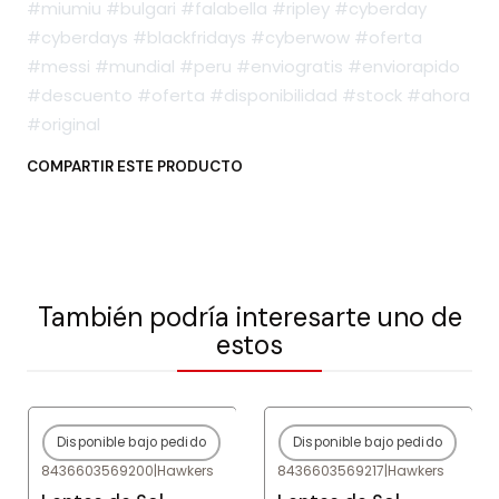
#miumiu #bulgari #falabella #ripley #cyberday
#cyberdays #blackfridays #cyberwow #oferta
#messi #mundial #peru #enviogratis #enviorapido
#descuento #oferta #disponibilidad #stock #ahora
#original
COMPARTIR ESTE PRODUCTO
También podría interesarte uno de
estos
Disponible bajo pedido
Disponible bajo pedido
-80%
OFF
-80%
OFF
8436603569200
|
Hawkers
8436603569217
|
Hawkers
Agotado
Agotado