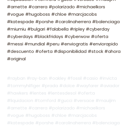
#arnette #carrera #polarizado #michaelkors
#vogue #hugoboss #chloe #marcjacobs
#katespade #porshe #carolinaherrera #balenciaga
#miumiu #bulgari #falabella #ripley #cyberday
#cyberdays #blackfridays #cyberwow #oferta
#messi #mundial #peru #enviogratis #enviorapido
#descuento #oferta #disponibilidad #stock #ahora
#original
#rayban #ray-ban #oakley #fossil #casio #invicta
#tommyhilfiger #prada #dolce #wayfarer #aviador
#hawkers #lentes #lentesdesol #oferta
#liquidacion #tomford #gucci #versace #mauijim
#arnette #carrera #polarizado #michaelkors
#vogue #hugoboss #chloe #marcjacobs
#katespade #porshe #carolinaherrera #balenciaga