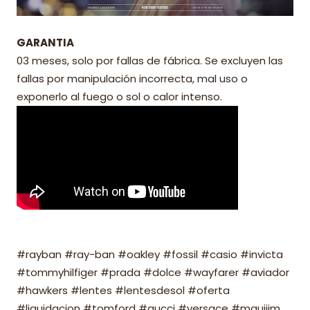
GARANTIA
03 meses, solo por fallas de fábrica. Se excluyen las
fallas por manipulación incorrecta, mal uso o
exponerlo al fuego o sol o calor intenso.
#rayban #ray-ban #oakley #fossil #casio #invicta
#tommyhilfiger #prada #dolce #wayfarer #aviador
#hawkers #lentes #lentesdesol #oferta
#liquidacion #tomford #gucci #versace #mauijim