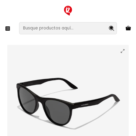
XMAS SALE ¡Compra antes de que la oferta termine!
Inicio
Ropa y Accesorios
Accesorios de Moda
Lentes y Accesorios
Lentes de Sol
Lentes de Sol Polarizado Hawkers Trail HTRA24BBTP