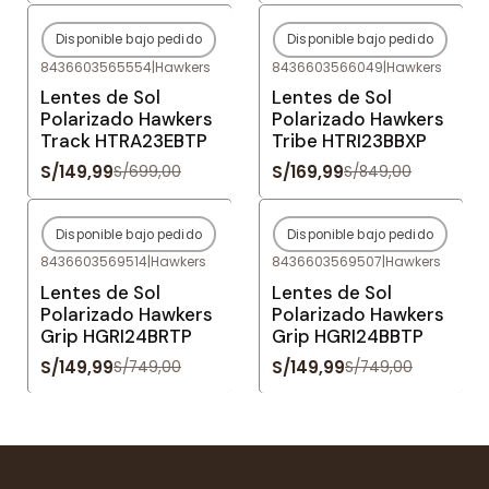
Disponible bajo pedido
Disponible bajo pedido
-79%
OFF
-80%
OFF
8436603565554
|
Hawkers
8436603566049
|
Hawkers
Agotado
Agotado
Lentes de Sol
Lentes de Sol
Polarizado Hawkers
Polarizado Hawkers
Track HTRA23EBTP
Tribe HTRI23BBXP
S/149,99
S/169,99
S/699,00
S/849,00
Disponible bajo pedido
Disponible bajo pedido
-80%
OFF
-80%
OFF
8436603569514
|
Hawkers
8436603569507
|
Hawkers
Agotado
Agotado
Lentes de Sol
Lentes de Sol
Polarizado Hawkers
Polarizado Hawkers
Grip HGRI24BRTP
Grip HGRI24BBTP
S/149,99
S/149,99
S/749,00
S/749,00