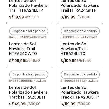
Lentes de Sol
Lentes de Sol
Polarizado Hawkers
Polarizado Hawkers
Trail HTRA24LLTP
Trail HTRA24GPTP
S/119,99
S/119,99
S/599,00
S/599,00
Disponible bajo pedido
Disponible bajo pedido
-80%
OFF
-80%
OFF
8436603569224
|
Hawkers
8436603569194
|
Hawkers
Agotado
Agotado
Lentes de Sol
Lentes de Sol
Hawkers Trail
Hawkers Trail
HTRA24CWT0
HTRA24LLT0
S/109,99
S/109,99
S/549,50
S/549,50
Disponible bajo pedido
Disponible bajo pedido
-79%
OFF
-80%
OFF
8436603565516
|
Hawkers
8436603565523
|
Hawkers
Agotado
Agotado
Lentes de Sol
Lentes de Sol
Polarizado Hawkers
Polarizado Hawkers
Track HTRA23BBTP
Track HTRA23GSTP
S/149,99
S/119,99
S/699,00
S/599,00