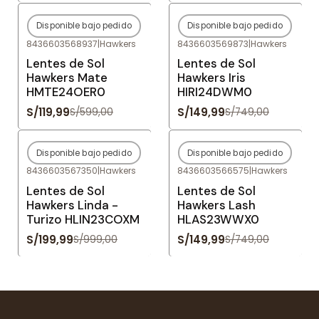
Disponible bajo pedido
Disponible bajo pedido
-80%
OFF
-80%
OFF
8436603568937
|
Hawkers
8436603569873
|
Hawkers
Agotado
Agotado
Lentes de Sol
Lentes de Sol
Hawkers Mate
Hawkers Iris
HMTE24OER0
HIRI24DWM0
S/119,99
S/149,99
S/599,00
S/749,00
Disponible bajo pedido
Disponible bajo pedido
-80%
OFF
-80%
OFF
8436603567350
|
Hawkers
8436603566575
|
Hawkers
Agotado
Agotado
Lentes de Sol
Lentes de Sol
Hawkers Linda -
Hawkers Lash
Turizo HLIN23COXM
HLAS23WWX0
S/199,99
S/149,99
S/999,00
S/749,00