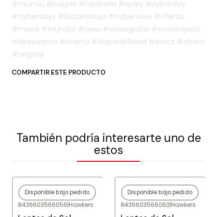
#miumiu #bulgari #falabella #ripley #cyberday
#cyberdays #blackfridays #cyberwow #oferta
#messi #mundial #peru #enviogratis #enviorapido
#descuento #oferta #disponibilidad #stock #ahora
#original
COMPARTIR ESTE PRODUCTO
También podría interesarte uno de
estos
Disponible bajo pedido
Disponible bajo pedido
-80%
OFF
-80%
OFF
8436603566056
|
Hawkers
8436603566063
|
Hawkers
Agotado
Agotado