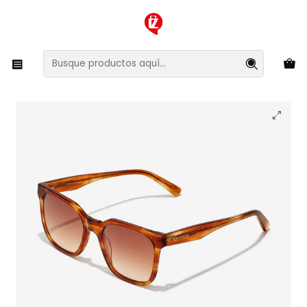
XMAS SALE ¡Compra antes de que la oferta termine!
Inicio
Ropa y Accesorios
Accesorios de Moda
Lentes y Accesorios
Lentes de Sol
Lentes de Sol Hawkers Tribe HTRI23WWX0