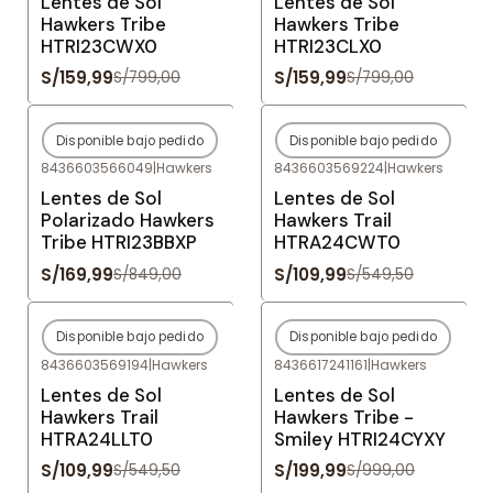
Lentes de Sol
Lentes de Sol
Hawkers Tribe
Hawkers Tribe
HTRI23CWX0
HTRI23CLX0
S/159,99
S/159,99
S/799,00
S/799,00
Disponible bajo pedido
Disponible bajo pedido
-80%
OFF
-80%
OFF
8436603566049
|
Hawkers
8436603569224
|
Hawkers
Agotado
Agotado
Lentes de Sol
Lentes de Sol
Polarizado Hawkers
Hawkers Trail
Tribe HTRI23BBXP
HTRA24CWT0
S/169,99
S/109,99
S/849,00
S/549,50
Disponible bajo pedido
Disponible bajo pedido
-80%
OFF
-80%
OFF
8436603569194
|
Hawkers
8436617241161
|
Hawkers
Agotado
Agotado
Lentes de Sol
Lentes de Sol
Hawkers Trail
Hawkers Tribe -
HTRA24LLT0
Smiley HTRI24CYXY
S/109,99
S/199,99
S/549,50
S/999,00