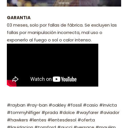
GARANTIA
03 meses, solo por fallas de fábrica. Se excluyen las
fallas por manipulación incorrecta, mal uso o
exponerlo al fuego o sol o calor intenso.
#rayban #ray-ban #oakley #fossil #casio #invicta
#tommyhilfiger #prada #dolce #wayfarer #aviador
#hawkers #lentes #lentesdesol #oferta
#liquidacion #tomford #gucci #versace #mauijim