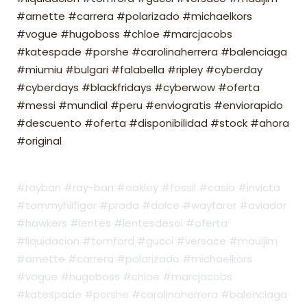
#arnette #carrera #polarizado #michaelkors
#vogue #hugoboss #chloe #marcjacobs
#katespade #porshe #carolinaherrera #balenciaga
#miumiu #bulgari #falabella #ripley #cyberday
#cyberdays #blackfridays #cyberwow #oferta
#messi #mundial #peru #enviogratis #enviorapido
#descuento #oferta #disponibilidad #stock #ahora
#original
#rayban #ray-ban #oakley #fossil #casio #invicta
#tommyhilfiger #prada #dolce #wayfarer #aviador
#hawkers #lentes #lentesdesol #oferta
#liquidacion #tomford #gucci #versace #mauijim
#arnette #carrera #polarizado #michaelkors
#vogue #hugoboss #chloe #marcjacobs
#katespade #porshe #carolinaherrera #balenciaga