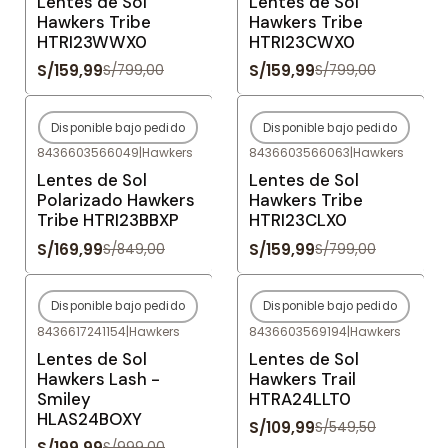
Lentes de Sol
Lentes de Sol
Hawkers Tribe
Hawkers Tribe
HTRI23WWX0
HTRI23CWX0
S/159,99
S/159,99
S/799,00
S/799,00
Disponible bajo pedido
Disponible bajo pedido
-80%
OFF
-80%
OFF
8436603566049
|
Hawkers
8436603566063
|
Hawkers
Agotado
Agotado
Lentes de Sol
Lentes de Sol
Polarizado Hawkers
Hawkers Tribe
Tribe HTRI23BBXP
HTRI23CLX0
S/169,99
S/159,99
S/849,00
S/799,00
Disponible bajo pedido
Disponible bajo pedido
-80%
OFF
-80%
OFF
8436617241154
|
Hawkers
8436603569194
|
Hawkers
Agotado
Agotado
Lentes de Sol
Lentes de Sol
Hawkers Lash -
Hawkers Trail
Smiley
HTRA24LLT0
HLAS24BOXY
S/109,99
S/549,50
S/199,99
S/999,00