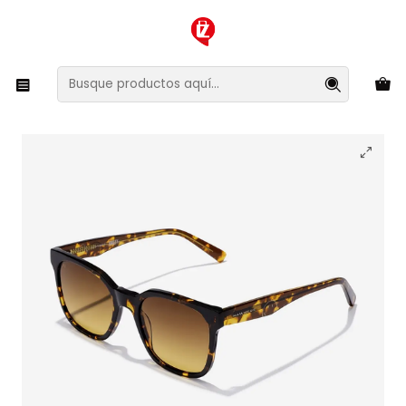
XMAS SALE ¡Compra antes de que la oferta termine!
Inicio
Ropa y Accesorios
Accesorios de Moda
Lentes y Accesorios
Lentes de Sol
Lentes de Sol Hawkers Tribe - Smiley HTRI24CYXY