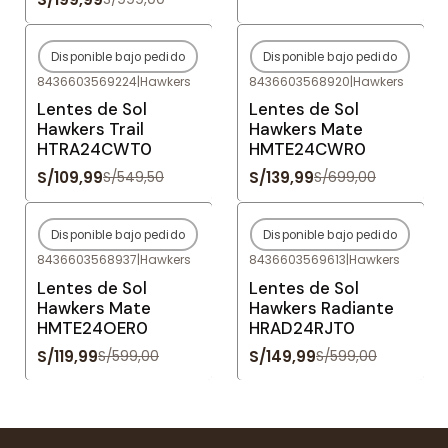
Disponible bajo pedido
Disponible bajo pedido
-80%
OFF
-80%
OFF
8436603569224
|
Hawkers
8436603568920
|
Hawkers
Agotado
Agotado
Lentes de Sol
Lentes de Sol
Hawkers Trail
Hawkers Mate
HTRA24CWT0
HMTE24CWR0
S/109,99
S/139,99
S/549,50
S/699,00
Disponible bajo pedido
Disponible bajo pedido
-80%
OFF
-75%
OFF
8436603568937
|
Hawkers
8436603569613
|
Hawkers
Agotado
Agotado
Lentes de Sol
Lentes de Sol
Hawkers Mate
Hawkers Radiante
HMTE24OER0
HRAD24RJT0
S/119,99
S/149,99
S/599,00
S/599,00