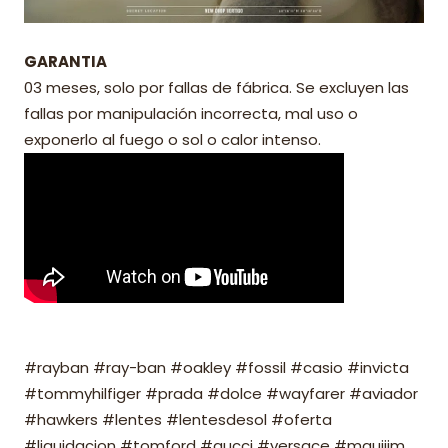
GARANTIA
03 meses, solo por fallas de fábrica. Se excluyen las
fallas por manipulación incorrecta, mal uso o
exponerlo al fuego o sol o calor intenso.
#rayban #ray-ban #oakley #fossil #casio #invicta
#tommyhilfiger #prada #dolce #wayfarer #aviador
#hawkers #lentes #lentesdesol #oferta
#liquidacion #tomford #gucci #versace #mauijim