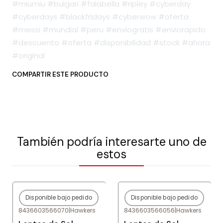
#miumiu #bulgari #falabella #ripley #cyberday
#cyberdays #blackfridays #cyberwow #oferta
#messi #mundial #peru #enviogratis #enviorapido
#descuento #oferta #disponibilidad #stock #ahora
#original
COMPARTIR ESTE PRODUCTO
También podría interesarte uno de
estos
Disponible bajo pedido
Disponible bajo pedido
-80%
OFF
-80%
OFF
8436603566070
|
Hawkers
8436603566056
|
Hawkers
Agotado
Agotado