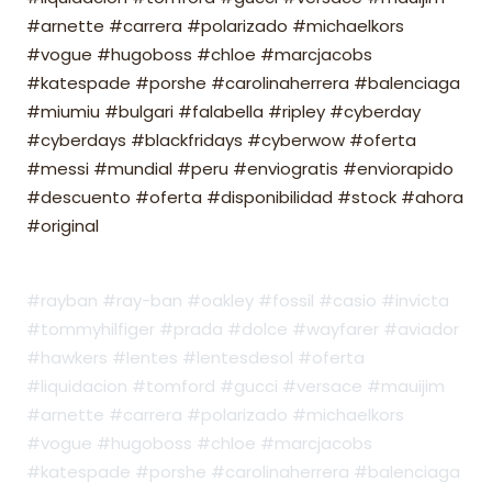
#arnette #carrera #polarizado #michaelkors
#vogue #hugoboss #chloe #marcjacobs
#katespade #porshe #carolinaherrera #balenciaga
#miumiu #bulgari #falabella #ripley #cyberday
#cyberdays #blackfridays #cyberwow #oferta
#messi #mundial #peru #enviogratis #enviorapido
#descuento #oferta #disponibilidad #stock #ahora
#original
#rayban #ray-ban #oakley #fossil #casio #invicta
#tommyhilfiger #prada #dolce #wayfarer #aviador
#hawkers #lentes #lentesdesol #oferta
#liquidacion #tomford #gucci #versace #mauijim
#arnette #carrera #polarizado #michaelkors
#vogue #hugoboss #chloe #marcjacobs
#katespade #porshe #carolinaherrera #balenciaga