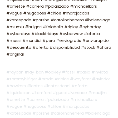
#arnette #carrera #polarizado #michaelkors
#vogue #hugoboss #chloe #marcjacobs
#katespade #porshe #carolinaherrera #balenciaga
#miumiu #bulgari #falabella #ripley #cyberday
#cyberdays #blackfridays #cyberwow #oferta
#messi #mundial #peru #enviogratis #enviorapido
#descuento #oferta #disponibilidad #stock #ahora
#original
#rayban #ray-ban #oakley #fossil #casio #invicta
#tommyhilfiger #prada #dolce #wayfarer #aviador
#hawkers #lentes #lentesdesol #oferta
#liquidacion #tomford #gucci #versace #mauijim
#arnette #carrera #polarizado #michaelkors
#vogue #hugoboss #chloe #marcjacobs
#katespade #porshe #carolinaherrera #balenciaga