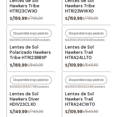
Lentes de Sol
Lentes de Sol
Hawkers Tribe
Hawkers Tribe
HTRI23CWX0
HTRI23WWX0
S/159,99
S/159,99
S/799,00
S/799,00
Disponible bajo pedido
Disponible bajo pedido
-80%
OFF
-80%
OFF
8436603566049
|
Hawkers
8436603569194
|
Hawkers
Agotado
Agotado
Lentes de Sol
Lentes de Sol
Polarizado Hawkers
Hawkers Trail
Tribe HTRI23BBXP
HTRA24LLT0
S/169,99
S/109,99
S/849,00
S/549,50
Disponible bajo pedido
Disponible bajo pedido
-80%
OFF
-80%
OFF
8436603566179
|
Hawkers
8436603569224
|
Hawkers
Agotado
Agotado
Lentes de Sol
Lentes de Sol
Hawkers Diver
Hawkers Trail
HDIV23CLX0
HTRA24CWT0
S/149,99
S/109,99
S/749,00
S/549,50