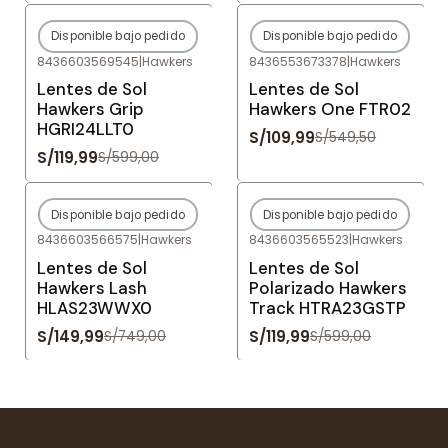
Disponible bajo pedido
Disponible bajo pedido
-80%
OFF
-80%
OFF
8436603569545
|
Hawkers
8436553673378
|
Hawkers
Agotado
Agotado
Lentes de Sol
Lentes de Sol
Hawkers Grip
Hawkers One FTR02
HGRI24LLT0
S/109,99
S/549,50
S/119,99
S/599,00
Disponible bajo pedido
Disponible bajo pedido
-80%
OFF
-80%
OFF
8436603566575
|
Hawkers
8436603565523
|
Hawkers
Agotado
Agotado
Lentes de Sol
Lentes de Sol
Hawkers Lash
Polarizado Hawkers
HLAS23WWX0
Track HTRA23GSTP
S/149,99
S/119,99
S/749,00
S/599,00