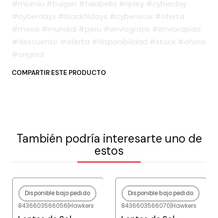
#miumiu #bulgari #falabella #ripley #cyberday
#cyberdays #blackfridays #cyberwow #oferta
#messi #mundial #peru #enviogratis #enviorapido
#descuento #oferta #disponibilidad #stock #ahora
#original
COMPARTIR ESTE PRODUCTO
También podría interesarte uno de
estos
Disponible bajo pedido
Disponible bajo pedido
-80%
OFF
-80%
OFF
8436603566056
|
Hawkers
8436603566070
|
Hawkers
Agotado
Agotado