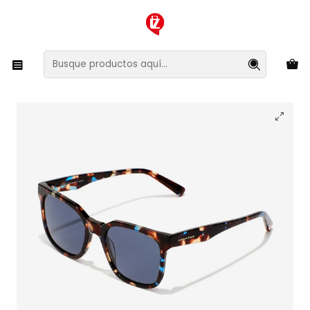
XMAS SALE ¡Compra antes de que la oferta termine!
Inicio
Ropa y Accesorios
Accesorios de Moda
Lentes y Accesorios
Lentes de Sol
Lentes de Sol Hawkers Tribe HTRI23CLX0