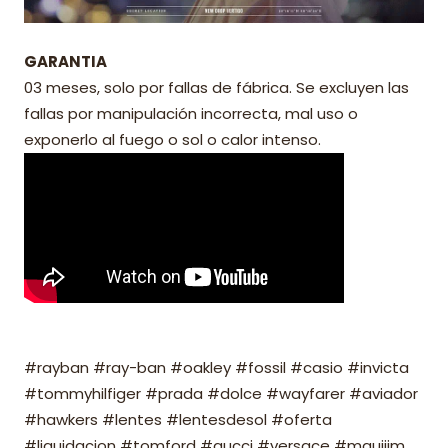
GARANTIA
03 meses, solo por fallas de fábrica. Se excluyen las
fallas por manipulación incorrecta, mal uso o
exponerlo al fuego o sol o calor intenso.
#rayban #ray-ban #oakley #fossil #casio #invicta
#tommyhilfiger #prada #dolce #wayfarer #aviador
#hawkers #lentes #lentesdesol #oferta
#liquidacion #tomford #gucci #versace #mauijim