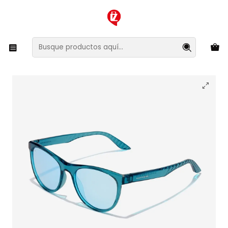
XMAS SALE ¡Compra antes de que la oferta termine!
Inicio
Ropa y Accesorios
Accesorios de Moda
Lentes y Accesorios
Lentes de Sol
Lentes de Sol Polarizado Hawkers Trail HTRA24LLTP