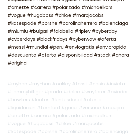
#arnette #carrera #polarizado #michaelkors
#vogue #hugoboss #chloe #marcjacobs
#katespade #porshe #carolinaherrera #balenciaga
#miumiu #bulgari #falabella #ripley #cyberday
#cyberdays #blackfridays #cyberwow #oferta
#messi #mundial #peru #enviogratis #enviorapido
#descuento #oferta #disponibilidad #stock #ahora
#original
#rayban #ray-ban #oakley #fossil #casio #invicta
#tommyhilfiger #prada #dolce #wayfarer #aviador
#hawkers #lentes #lentesdesol #oferta
#liquidacion #tomford #gucci #versace #mauijim
#arnette #carrera #polarizado #michaelkors
#vogue #hugoboss #chloe #marcjacobs
#katespade #porshe #carolinaherrera #balenciaga