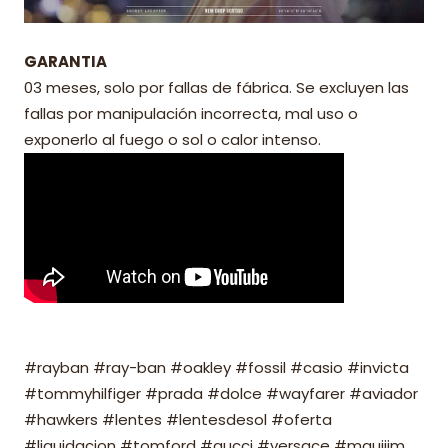
GARANTIA
03 meses, solo por fallas de fábrica. Se excluyen las
fallas por manipulación incorrecta, mal uso o
exponerlo al fuego o sol o calor intenso.
#rayban #ray-ban #oakley #fossil #casio #invicta
#tommyhilfiger #prada #dolce #wayfarer #aviador
#hawkers #lentes #lentesdesol #oferta
#liquidacion #tomford #gucci #versace #mauijim