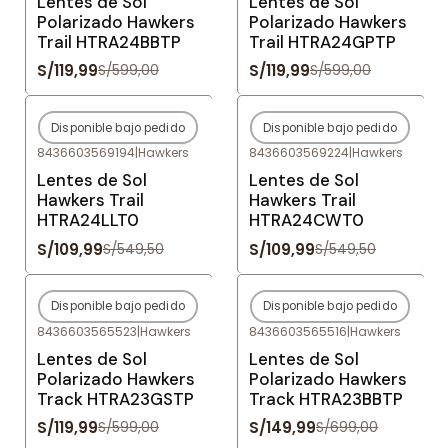
Lentes de Sol
Lentes de Sol
Polarizado Hawkers
Polarizado Hawkers
Trail HTRA24BBTP
Trail HTRA24GPTP
S/119,99
S/119,99
S/599,00
S/599,00
Disponible bajo pedido
Disponible bajo pedido
-80%
OFF
-80%
OFF
8436603569194
|
Hawkers
8436603569224
|
Hawkers
Agotado
Agotado
Lentes de Sol
Lentes de Sol
Hawkers Trail
Hawkers Trail
HTRA24LLT0
HTRA24CWT0
S/109,99
S/109,99
S/549,50
S/549,50
Disponible bajo pedido
Disponible bajo pedido
-80%
OFF
-79%
OFF
8436603565523
|
Hawkers
8436603565516
|
Hawkers
Agotado
Agotado
Lentes de Sol
Lentes de Sol
Polarizado Hawkers
Polarizado Hawkers
Track HTRA23GSTP
Track HTRA23BBTP
S/119,99
S/149,99
S/599,00
S/699,00