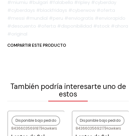
#miumiu #bulgari #falabella #ripley #cyberday
#cyberdays #blackfridays #cyberwow #oferta
#messi #mundial #peru #enviogratis #enviorapido
#descuento #oferta #disponibilidad #stock #ahora
#original
COMPARTIR ESTE PRODUCTO
También podría interesarte uno de
estos
Disponible bajo pedido
Disponible bajo pedido
-80%
OFF
-80%
OFF
8436603569187
|
Hawkers
8436603569217
|
Hawkers
Agotado
Agotado