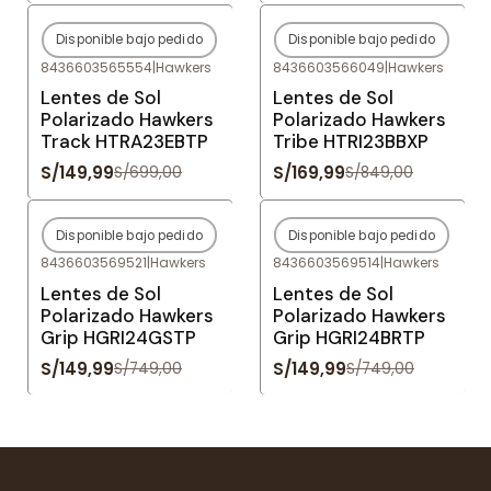
Disponible bajo pedido
Disponible bajo pedido
-79%
OFF
-80%
OFF
8436603565554
|
Hawkers
8436603566049
|
Hawkers
Agotado
Agotado
Lentes de Sol
Lentes de Sol
Polarizado Hawkers
Polarizado Hawkers
Track HTRA23EBTP
Tribe HTRI23BBXP
S/149,99
S/169,99
S/699,00
S/849,00
Disponible bajo pedido
Disponible bajo pedido
-80%
OFF
-80%
OFF
8436603569521
|
Hawkers
8436603569514
|
Hawkers
Agotado
Agotado
Lentes de Sol
Lentes de Sol
Polarizado Hawkers
Polarizado Hawkers
Grip HGRI24GSTP
Grip HGRI24BRTP
S/149,99
S/149,99
S/749,00
S/749,00