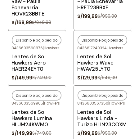
Raw - Paula
- Paula Echevarria
Echevarria
HRET23BBXE
HOVR23BBTE
S/199,99
S/999,00
S/169,99
S/849,00
Disponible bajo pedido
Disponible bajo pedido
-80%
OFF
-80%
OFF
8436603568876
|
Hawkers
8436617240324
|
Hawkers
Agotado
Agotado
Lentes de Sol
Lentes de Sol
Hawkers Aero
Hawkers Wave
HAER24EYT0
HWAV25LYT0
S/149,99
S/129,99
S/749,00
S/649,00
Disponible bajo pedido
Disponible bajo pedido
-80%
OFF
-80%
OFF
8436603569965
|
Hawkers
8436603567350
|
Hawkers
Agotado
Agotado
Lentes de Sol
Lentes de Sol
Hawkers Lumina
Hawkers Linda -
HLUM24KWM0
Turizo HLIN23COXM
S/149,99
S/199,99
S/749,00
S/999,00