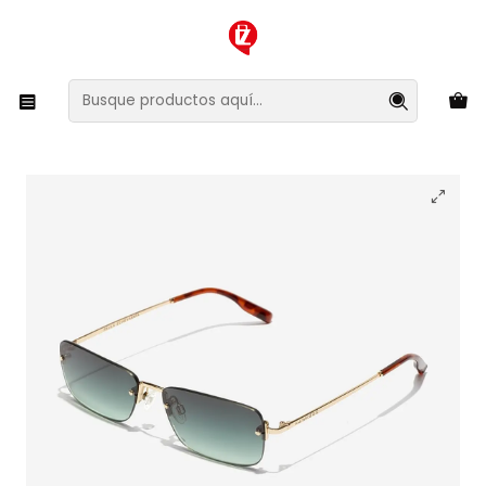
XMAS SALE ¡Compra antes de que la oferta termine!
Inicio
Ropa y Accesorios
Accesorios de Moda
Lentes y Accesorios
Lentes de Sol
Lentes de Sol Hawkers Wind - Paula Echevarria
HWIN23DEME