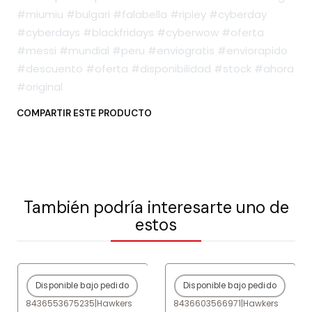
#miumiu #bulgari #falabella #ripley #cyberday
#cyberdays #blackfridays #cyberwow #oferta
#messi #mundial #peru #enviogratis #enviorapido
#descuento #oferta #disponibilidad #stock #ahora
#original
COMPARTIR ESTE PRODUCTO
También podría interesarte uno de
estos
Disponible bajo pedido
Disponible bajo pedido
-80%
OFF
-80%
OFF
8436553675235
|
Hawkers
8436603566971
|
Hawkers
Agotado
Agotado