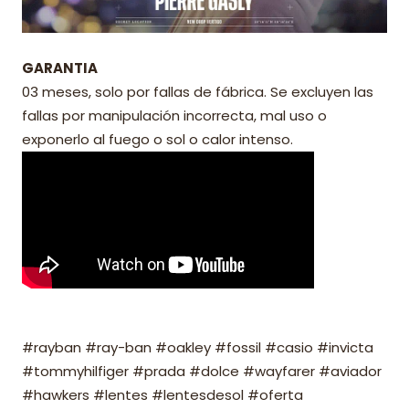
GARANTIA
03 meses, solo por fallas de fábrica. Se excluyen las
fallas por manipulación incorrecta, mal uso o
exponerlo al fuego o sol o calor intenso.
#rayban #ray-ban #oakley #fossil #casio #invicta
#tommyhilfiger #prada #dolce #wayfarer #aviador
#hawkers #lentes #lentesdesol #oferta