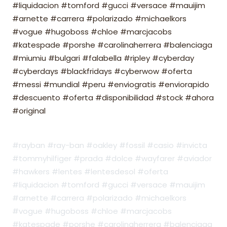
#liquidacion #tomford #gucci #versace #mauijim
#arnette #carrera #polarizado #michaelkors
#vogue #hugoboss #chloe #marcjacobs
#katespade #porshe #carolinaherrera #balenciaga
#miumiu #bulgari #falabella #ripley #cyberday
#cyberdays #blackfridays #cyberwow #oferta
#messi #mundial #peru #enviogratis #enviorapido
#descuento #oferta #disponibilidad #stock #ahora
#original
#rayban #ray-ban #oakley #fossil #casio #invicta
#tommyhilfiger #prada #dolce #wayfarer #aviador
#hawkers #lentes #lentesdesol #oferta
#liquidacion #tomford #gucci #versace #mauijim
#arnette #carrera #polarizado #michaelkors
#vogue #hugoboss #chloe #marcjacobs
#katespade #porshe #carolinaherrera #balenciaga