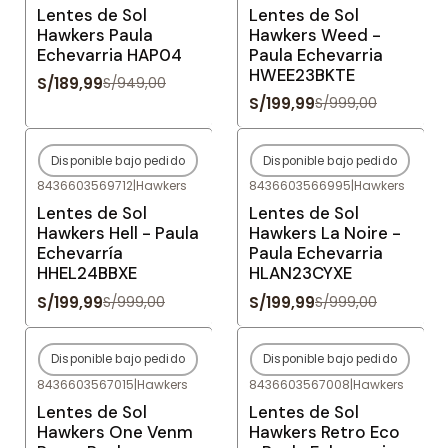
Lentes de Sol
Lentes de Sol
Hawkers Paula
Hawkers Weed -
Echevarria HAP04
Paula Echevarria
HWEE23BKTE
S/189,99
S/949,00
S/199,99
S/999,00
Disponible bajo pedido
Disponible bajo pedido
-80%
OFF
-80%
OFF
8436603569712
|
Hawkers
8436603566995
|
Hawkers
Agotado
Agotado
Lentes de Sol
Lentes de Sol
Hawkers Hell - Paula
Hawkers La Noire -
Echevarría
Paula Echevarria
HHEL24BBXE
HLAN23CYXE
S/199,99
S/199,99
S/999,00
S/999,00
Disponible bajo pedido
Disponible bajo pedido
-80%
OFF
-80%
OFF
8436603567015
|
Hawkers
8436603567008
|
Hawkers
Agotado
Agotado
Lentes de Sol
Lentes de Sol
Hawkers One Venm
Hawkers Retro Eco