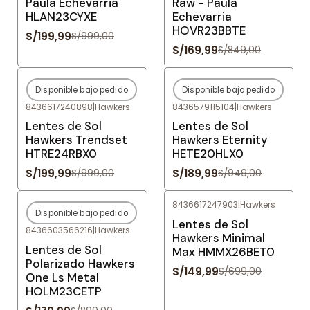
Paula Echevarria
Raw - Paula
HLAN23CYXE
Echevarria
HOVR23BBTE
S/199,99
S/999,00
S/169,99
S/849,00
Disponible bajo pedido
Disponible bajo pedido
-80%
OFF
-80%
OFF
8436617240898
|
Hawkers
8436579115104
|
Hawkers
Agotado
Agotado
Lentes de Sol
Lentes de Sol
Hawkers Trendset
Hawkers Eternity
HTRE24RBX0
HETE20HLX0
S/199,99
S/189,99
S/999,00
S/949,00
8436617247903
|
Hawkers
Disponible bajo pedido
-80%
OFF
-79%
OFF
Lentes de Sol
8436603566216
|
Hawkers
Agotado
Hawkers Minimal
Lentes de Sol
Max HMMX26BET0
Polarizado Hawkers
S/149,99
S/699,00
One Ls Metal
HOLM23CETP