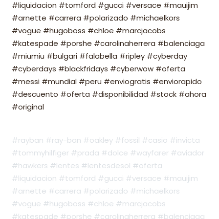
#liquidacion #tomford #gucci #versace #mauijim
#arnette #carrera #polarizado #michaelkors
#vogue #hugoboss #chloe #marcjacobs
#katespade #porshe #carolinaherrera #balenciaga
#miumiu #bulgari #falabella #ripley #cyberday
#cyberdays #blackfridays #cyberwow #oferta
#messi #mundial #peru #enviogratis #enviorapido
#descuento #oferta #disponibilidad #stock #ahora
#original
#rayban #ray-ban #oakley #fossil #casio #invicta
#tommyhilfiger #prada #dolce #wayfarer #aviador
#hawkers #lentes #lentesdesol #oferta
#liquidacion #tomford #gucci #versace #mauijim
#arnette #carrera #polarizado #michaelkors
#vogue #hugoboss #chloe #marcjacobs
#katespade #porshe #carolinaherrera #balenciaga