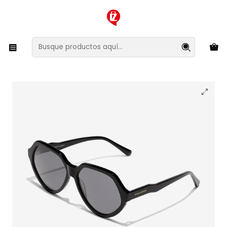
XMAS SALE ¡Compra antes de que la oferta termine!
Inicio
Ropa y Accesorios
Accesorios de Moda
Lentes y Accesorios
Lentes de Sol
Lentes de Sol Hawkers Retro Eco - Paula Echevarria
HRET23BBXE