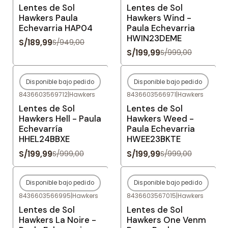
Lentes de Sol
Lentes de Sol
Hawkers Paula
Hawkers Wind -
Echevarria HAP04
Paula Echevarria
HWIN23DEME
S/189,99
S/949,00
S/199,99
S/999,00
Disponible bajo pedido
Disponible bajo pedido
-80%
OFF
-80%
OFF
8436603569712
|
Hawkers
8436603566971
|
Hawkers
Agotado
Agotado
Lentes de Sol
Lentes de Sol
Hawkers Hell - Paula
Hawkers Weed -
Echevarría
Paula Echevarria
HHEL24BBXE
HWEE23BKTE
S/199,99
S/199,99
S/999,00
S/999,00
Disponible bajo pedido
Disponible bajo pedido
-80%
OFF
-80%
OFF
8436603566995
|
Hawkers
8436603567015
|
Hawkers
Agotado
Agotado
Lentes de Sol
Lentes de Sol
Hawkers La Noire -
Hawkers One Venm