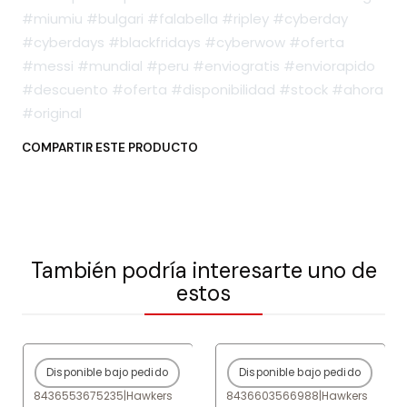
#miumiu #bulgari #falabella #ripley #cyberday
#cyberdays #blackfridays #cyberwow #oferta
#messi #mundial #peru #enviogratis #enviorapido
#descuento #oferta #disponibilidad #stock #ahora
#original
COMPARTIR ESTE PRODUCTO
También podría interesarte uno de
estos
Disponible bajo pedido
Disponible bajo pedido
-80%
OFF
-80%
OFF
8436553675235
|
Hawkers
8436603566988
|
Hawkers
Agotado
Agotado