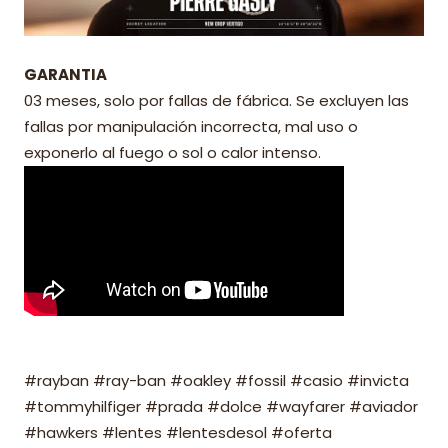
GARANTIA
03 meses, solo por fallas de fábrica. Se excluyen las
fallas por manipulación incorrecta, mal uso o
exponerlo al fuego o sol o calor intenso.
#rayban #ray-ban #oakley #fossil #casio #invicta
#tommyhilfiger #prada #dolce #wayfarer #aviador
#hawkers #lentes #lentesdesol #oferta