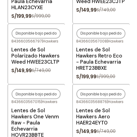
Paula Echevarria
Weed HWEE23CJTP
HLAN23CYXE
S/149,99
S/749,00
S/199,99
S/999,00
Disponible bajo pedido
Disponible bajo pedido
-80%
OFF
-80%
OFF
8436603566797
|
Hawkers
8436603567008
|
Hawkers
Agotado
Agotado
Lentes de Sol
Lentes de Sol
Polarizado Hawkers
Hawkers Retro Eco
Weed HWEE23CLTP
- Paula Echevarria
HRET23BBXE
S/149,99
S/749,00
S/199,99
S/999,00
Disponible bajo pedido
Disponible bajo pedido
-80%
OFF
-80%
OFF
8436603567015
|
Hawkers
8436603568876
|
Hawkers
Agotado
Agotado
Lentes de Sol
Lentes de Sol
Hawkers One Venm
Hawkers Aero
Raw - Paula
HAER24EYT0
Echevarria
S/149,99
S/749,00
HOVR23BBTE