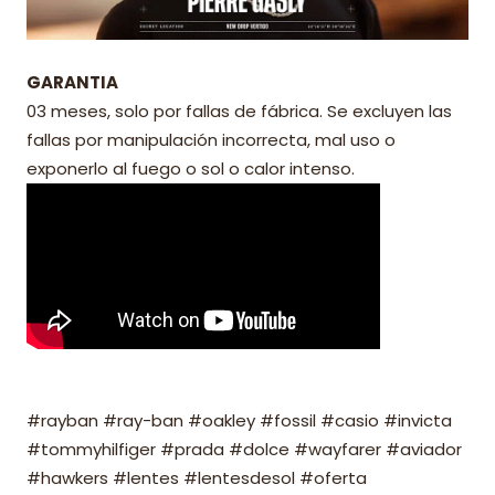
GARANTIA
03 meses, solo por fallas de fábrica. Se excluyen las
fallas por manipulación incorrecta, mal uso o
exponerlo al fuego o sol o calor intenso.
#rayban #ray-ban #oakley #fossil #casio #invicta
#tommyhilfiger #prada #dolce #wayfarer #aviador
#hawkers #lentes #lentesdesol #oferta