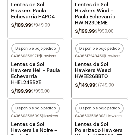
Lentes de Sol
Lentes de Sol
Hawkers Paula
Hawkers Wind -
Echevarria HAP04
Paula Echevarria
HWIN23DEME
S/189,99
S/949,00
S/199,99
S/999,00
Disponible bajo pedido
Disponible bajo pedido
-80%
OFF
-80%
OFF
8436603569712
|
Hawkers
8436617248450
|
Hawkers
Agotado
Agotado
Lentes de Sol
Lentes de Sol
Hawkers Hell - Paula
Hawkers Weed
Echevarría
HWEE26BBT0
HHEL24BBXE
S/149,99
S/749,00
S/199,99
S/999,00
Disponible bajo pedido
Disponible bajo pedido
-80%
OFF
-80%
OFF
8436603566995
|
Hawkers
8436603566803
|
Hawkers
Agotado
Agotado
Lentes de Sol
Lentes de Sol
Hawkers La Noire -
Polarizado Hawkers