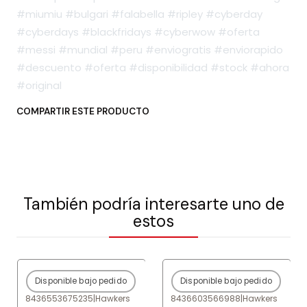
#miumiu #bulgari #falabella #ripley #cyberday
#cyberdays #blackfridays #cyberwow #oferta
#messi #mundial #peru #enviogratis #enviorapido
#descuento #oferta #disponibilidad #stock #ahora
#original
COMPARTIR ESTE PRODUCTO
También podría interesarte uno de
estos
Disponible bajo pedido
Disponible bajo pedido
-80%
OFF
-80%
OFF
8436553675235
|
Hawkers
8436603566988
|
Hawkers
Agotado
Agotado