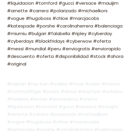
#liquidacion #tomford #gucci #versace #mauijim
#arnette #carrera #polarizado #michaelkors
#vogue #hugoboss #chloe #marcjacobs
#katespade #porshe #carolinaherrera #balenciaga
#miumiu #bulgari #falabella #ripley #cyberday
#cyberdays #blackfridays #cyberwow #oferta
#messi #mundial #peru #enviogratis #enviorapido
#descuento #oferta #disponibilidad #stock #ahora
#original
#rayban #ray-ban #oakley #fossil #casio #invicta
#tommyhilfiger #prada #dolce #wayfarer #aviador
#hawkers #lentes #lentesdesol #oferta
#liquidacion #tomford #gucci #versace #mauijim
#arnette #carrera #polarizado #michaelkors
#vogue #hugoboss #chloe #marcjacobs
#katespade #porshe #carolinaherrera #balenciaga