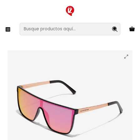
XMAS SALE ¡Compra antes de que la oferta termine!
Inicio
Ropa y Accesorios
Accesorios de Moda
Lentes y Accesorios
Lentes de Sol
Lentes de Sol Hawkers Weed - Paula Echevarria
HWEE23BKTE