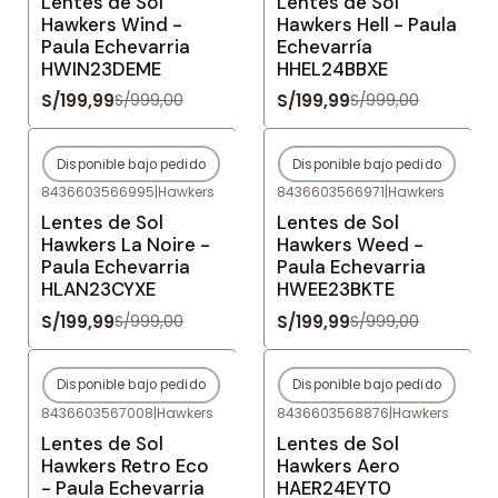
Lentes de Sol
Lentes de Sol
Hawkers Wind -
Hawkers Hell - Paula
Paula Echevarria
Echevarría
HWIN23DEME
HHEL24BBXE
S/199,99
S/199,99
S/999,00
S/999,00
Disponible bajo pedido
Disponible bajo pedido
-80%
OFF
-80%
OFF
8436603566995
|
Hawkers
8436603566971
|
Hawkers
Agotado
Agotado
Lentes de Sol
Lentes de Sol
Hawkers La Noire -
Hawkers Weed -
Paula Echevarria
Paula Echevarria
HLAN23CYXE
HWEE23BKTE
S/199,99
S/199,99
S/999,00
S/999,00
Disponible bajo pedido
Disponible bajo pedido
-80%
OFF
-80%
OFF
8436603567008
|
Hawkers
8436603568876
|
Hawkers
Agotado
Agotado
Lentes de Sol
Lentes de Sol
Hawkers Retro Eco
Hawkers Aero
- Paula Echevarria
HAER24EYT0