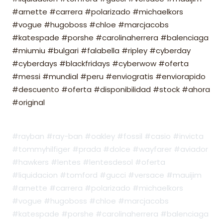
#arnette #carrera #polarizado #michaelkors
#vogue #hugoboss #chloe #marcjacobs
#katespade #porshe #carolinaherrera #balenciaga
#miumiu #bulgari #falabella #ripley #cyberday
#cyberdays #blackfridays #cyberwow #oferta
#messi #mundial #peru #enviogratis #enviorapido
#descuento #oferta #disponibilidad #stock #ahora
#original
#rayban #ray-ban #oakley #fossil #casio #invicta
#tommyhilfiger #prada #dolce #wayfarer #aviador
#hawkers #lentes #lentesdesol #oferta
#liquidacion #tomford #gucci #versace #mauijim
#arnette #carrera #polarizado #michaelkors
#vogue #hugoboss #chloe #marcjacobs
#katespade #porshe #carolinaherrera #balenciaga