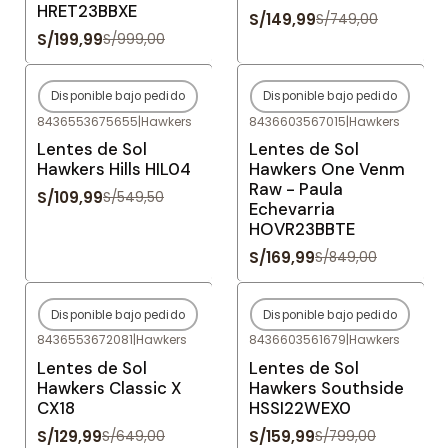
HRET23BBXE
S/149,99
S/749,00
S/199,99
S/999,00
Disponible bajo pedido
Disponible bajo pedido
-80%
OFF
-80%
OFF
8436553675655
|
Hawkers
8436603567015
|
Hawkers
Agotado
Agotado
Lentes de Sol
Lentes de Sol
Hawkers Hills HIL04
Hawkers One Venm
Raw - Paula
S/109,99
S/549,50
Echevarria
HOVR23BBTE
S/169,99
S/849,00
Disponible bajo pedido
Disponible bajo pedido
-80%
OFF
-80%
OFF
8436553672081
|
Hawkers
8436603561679
|
Hawkers
Agotado
Agotado
Lentes de Sol
Lentes de Sol
Hawkers Classic X
Hawkers Southside
CX18
HSSI22WEX0
S/129,99
S/159,99
S/649,00
S/799,00