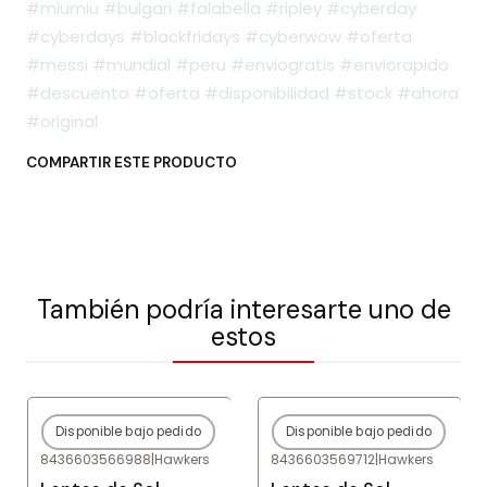
#miumiu #bulgari #falabella #ripley #cyberday
#cyberdays #blackfridays #cyberwow #oferta
#messi #mundial #peru #enviogratis #enviorapido
#descuento #oferta #disponibilidad #stock #ahora
#original
COMPARTIR ESTE PRODUCTO
También podría interesarte uno de
estos
Disponible bajo pedido
Disponible bajo pedido
-80%
OFF
-80%
OFF
8436603566988
|
Hawkers
8436603569712
|
Hawkers
Agotado
Agotado