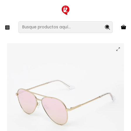
XMAS SALE ¡Compra antes de que la oferta termine!
Inicio
Ropa y Accesorios
Accesorios de Moda
Lentes y Accesorios
Lentes de Sol
Lentes de Sol Hawkers Paula Echevarria HAP04