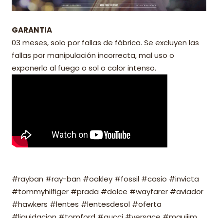
GARANTIA
03 meses, solo por fallas de fábrica. Se excluyen las
fallas por manipulación incorrecta, mal uso o
exponerlo al fuego o sol o calor intenso.
#rayban #ray-ban #oakley #fossil #casio #invicta
#tommyhilfiger #prada #dolce #wayfarer #aviador
#hawkers #lentes #lentesdesol #oferta
#liquidacion #tomford #gucci #versace #mauijim