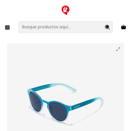
XMAS SALE ¡Compra antes de que la oferta termine!
Inicio
Ropa y Accesorios
Accesorios de Moda
Lentes y Accesorios
Lentes de Sol
Lentes de Sol Hawkers Belair Kids HBEK24LLC0