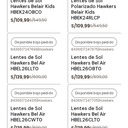
Lentes de Sol
Lentes de Sol
Hawkers Belair Kids
Polarizado Hawkers
HBEK24OBC0
Belair Kids
HBEK24RLCP
S/109,99
S/549,50
S/109,99
S/549,50
Disponible bajo pedido
Disponible bajo pedido
-80%
OFF
-80%
OFF
8436617247699
|
Hawkers
8436617247675
|
Hawkers
Agotado
Agotado
Lentes de Sol
Lentes de Sol
Hawkers Bel Air
Hawkers Bel Air
HBEL26LLT0
HBEL26OBT0
S/139,99
S/139,99
S/699,00
S/699,00
Disponible bajo pedido
Disponible bajo pedido
-80%
OFF
-80%
OFF
8436617244315
|
Hawkers
8436617247705
|
Hawkers
Agotado
Agotado
Lentes de Sol
Lentes de Sol
Hawkers Bel Air
Hawkers Bel Air
HBEL26CWT0
HBEL26CLT0
S/139,99
S/139,99
S/699,00
S/699,00