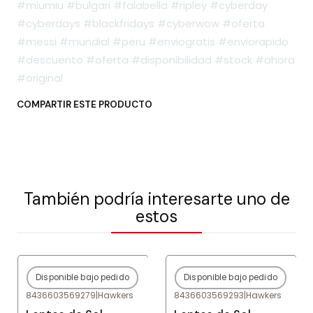
#miumiu #bulgari #falabella #ripley #cyberday
#cyberdays #blackfridays #cyberwow #oferta
#messi #mundial #peru #enviogratis #enviorapido
#descuento #oferta #disponibilidad #stock #ahora
#original
COMPARTIR ESTE PRODUCTO
También podría interesarte uno de
estos
Disponible bajo pedido
Disponible bajo pedido
-80%
OFF
-80%
OFF
8436603569279
|
Hawkers
8436603569293
|
Hawkers
Agotado
Agotado