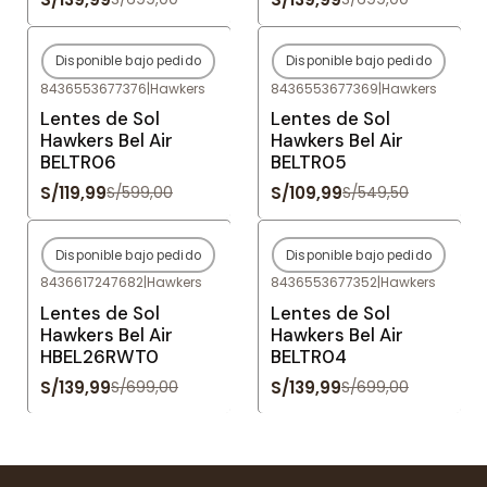
Disponible bajo pedido
Disponible bajo pedido
-80%
OFF
-80%
OFF
8436553677376
|
Hawkers
8436553677369
|
Hawkers
Agotado
Agotado
Lentes de Sol
Lentes de Sol
Hawkers Bel Air
Hawkers Bel Air
BELTR06
BELTR05
S/119,99
S/109,99
S/599,00
S/549,50
Disponible bajo pedido
Disponible bajo pedido
-80%
OFF
-80%
OFF
8436617247682
|
Hawkers
8436553677352
|
Hawkers
Agotado
Agotado
Lentes de Sol
Lentes de Sol
Hawkers Bel Air
Hawkers Bel Air
HBEL26RWT0
BELTR04
S/139,99
S/139,99
S/699,00
S/699,00