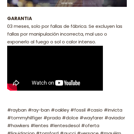
GARANTIA
03 meses, solo por fallas de fábrica. Se excluyen las
fallas por manipulación incorrecta, mal uso o
exponerlo al fuego o sol o calor intenso.
#rayban #ray-ban #oakley #fossil #casio #invicta
#tommyhilfiger #prada #dolce #wayfarer #aviador
#hawkers #lentes #lentesdesol #oferta
#liquidacion #tomford #gucci #versace #mauijim