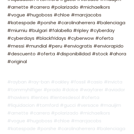
#arnette #carrera #polarizado #michaelkors
#vogue #hugoboss #chloe #marcjacobs
#katespade #porshe #carolinaherrera #balenciaga
#miumiu #bulgari #falabella #ripley #cyberday
#cyberdays #blackfridays #cyberwow #oferta
#messi #mundial #peru #enviogratis #enviorapido
#descuento #oferta #disponibilidad #stock #ahora
#original
#rayban #ray-ban #oakley #fossil #casio #invicta
#tommyhilfiger #prada #dolce #wayfarer #aviador
#hawkers #lentes #lentesdesol #oferta
#liquidacion #tomford #gucci #versace #mauijim
#arnette #carrera #polarizado #michaelkors
#vogue #hugoboss #chloe #marcjacobs
#katespade #porshe #carolinaherrera #balenciaga