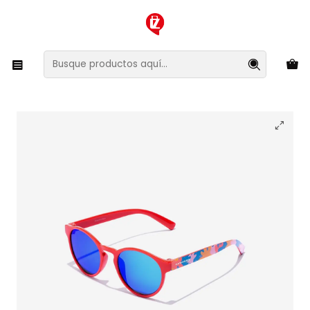
XMAS SALE ¡Compra antes de que la oferta termine!
Inicio
Ropa y Accesorios
Accesorios de Moda
Lentes y Accesorios
Lentes de Sol
Lentes de Sol Polarizado Hawkers Belair Kids
HBEK24RLCP