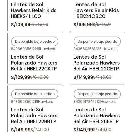
Lentes de Sol
Lentes de Sol
Hawkers Belair Kids
Hawkers Belair Kids
HBEK24LLC0
HBEK24OBC0
S/109,99
S/109,99
S/549,50
S/549,50
Disponible bajo pedido
Disponible bajo pedido
-80%
OFF
-80%
OFF
8436603561228
|
Hawkers
8436603561235
|
Hawkers
Agotado
Agotado
Lentes de Sol
Lentes de Sol
Polarizado Hawkers
Polarizado Hawkers
Bel Air HBEL22CKTP
Bel Air HBEL22CETP
S/129,99
S/149,99
S/649,00
S/749,00
Disponible bajo pedido
Disponible bajo pedido
-80%
OFF
-80%
OFF
8436603561211
|
Hawkers
8436617247712
|
Hawkers
Agotado
Agotado
Lentes de Sol
Lentes de Sol
Polarizado Hawkers
Polarizado Hawkers
Bel Air HBEL22BBTP
Bel Air HBEL26EBTP
S/149,99
S/149,99
S/749,00
S/749,00