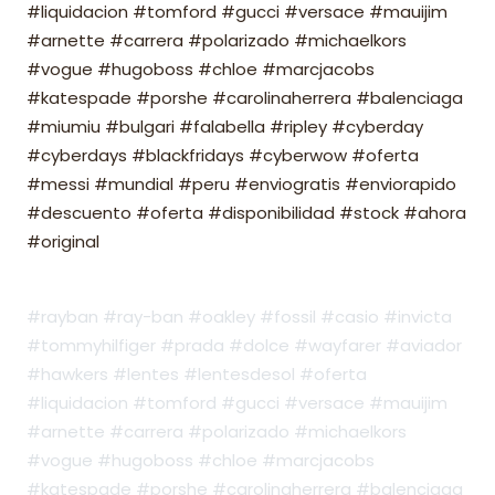
#liquidacion #tomford #gucci #versace #mauijim
#arnette #carrera #polarizado #michaelkors
#vogue #hugoboss #chloe #marcjacobs
#katespade #porshe #carolinaherrera #balenciaga
#miumiu #bulgari #falabella #ripley #cyberday
#cyberdays #blackfridays #cyberwow #oferta
#messi #mundial #peru #enviogratis #enviorapido
#descuento #oferta #disponibilidad #stock #ahora
#original
#rayban #ray-ban #oakley #fossil #casio #invicta
#tommyhilfiger #prada #dolce #wayfarer #aviador
#hawkers #lentes #lentesdesol #oferta
#liquidacion #tomford #gucci #versace #mauijim
#arnette #carrera #polarizado #michaelkors
#vogue #hugoboss #chloe #marcjacobs
#katespade #porshe #carolinaherrera #balenciaga