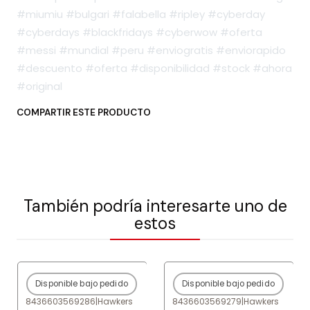
#miumiu #bulgari #falabella #ripley #cyberday
#cyberdays #blackfridays #cyberwow #oferta
#messi #mundial #peru #enviogratis #enviorapido
#descuento #oferta #disponibilidad #stock #ahora
#original
COMPARTIR ESTE PRODUCTO
También podría interesarte uno de
estos
Disponible bajo pedido
Disponible bajo pedido
-80%
OFF
-80%
OFF
8436603569286
|
Hawkers
8436603569279
|
Hawkers
Agotado
Agotado