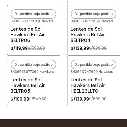
Disponible bajo pedido
Disponible bajo pedido
-80%
OFF
-80%
OFF
8436553677376
|
Hawkers
8436553677352
|
Hawkers
Agotado
Agotado
Lentes de Sol
Lentes de Sol
Hawkers Bel Air
Hawkers Bel Air
BELTR06
BELTR04
S/119,99
S/139,99
S/599,00
S/699,00
Disponible bajo pedido
Disponible bajo pedido
-80%
OFF
-80%
OFF
8436553677369
|
Hawkers
8436617247699
|
Hawkers
Agotado
Agotado
Lentes de Sol
Lentes de Sol
Hawkers Bel Air
Hawkers Bel Air
BELTR05
HBEL26LLT0
S/109,99
S/139,99
S/549,50
S/699,00