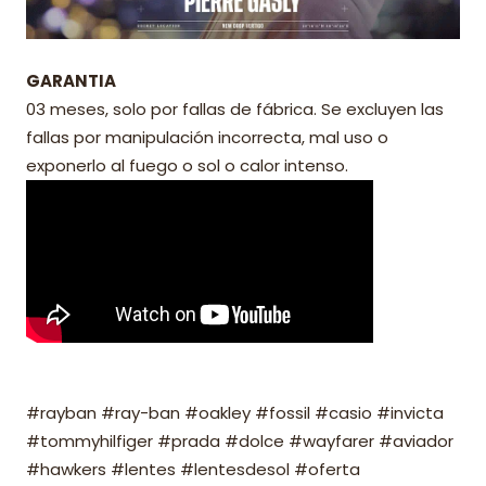
GARANTIA
03 meses, solo por fallas de fábrica. Se excluyen las
fallas por manipulación incorrecta, mal uso o
exponerlo al fuego o sol o calor intenso.
#rayban #ray-ban #oakley #fossil #casio #invicta
#tommyhilfiger #prada #dolce #wayfarer #aviador
#hawkers #lentes #lentesdesol #oferta