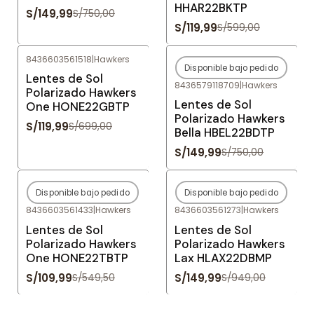
HHAR22BKTP
S/149,99
S/750,00
S/119,99
S/599,00
8436603561518
|
Hawkers
Disponible bajo pedido
-83%
OFF
-80%
OFF
Lentes de Sol
8436579118709
|
Hawkers
Agotado
Polarizado Hawkers
Lentes de Sol
One HONE22GBTP
Polarizado Hawkers
S/119,99
S/699,00
Bella HBEL22BDTP
S/149,99
S/750,00
Disponible bajo pedido
Disponible bajo pedido
-80%
OFF
-84%
OFF
8436603561433
|
Hawkers
8436603561273
|
Hawkers
Agotado
Agotado
Lentes de Sol
Lentes de Sol
Polarizado Hawkers
Polarizado Hawkers
One HONE22TBTP
Lax HLAX22DBMP
S/109,99
S/149,99
S/549,50
S/949,00