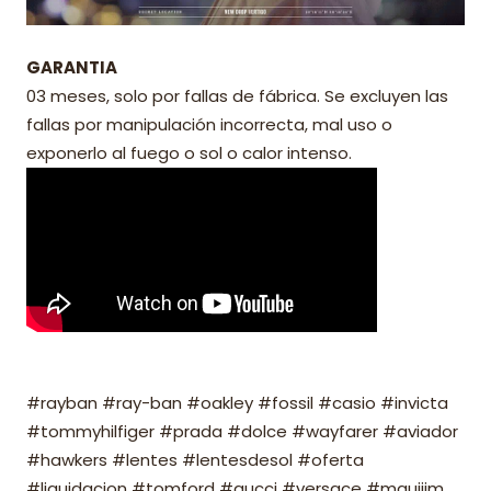
GARANTIA
03 meses, solo por fallas de fábrica. Se excluyen las
fallas por manipulación incorrecta, mal uso o
exponerlo al fuego o sol o calor intenso.
#rayban #ray-ban #oakley #fossil #casio #invicta
#tommyhilfiger #prada #dolce #wayfarer #aviador
#hawkers #lentes #lentesdesol #oferta
#liquidacion #tomford #gucci #versace #mauijim