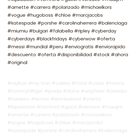
#arnette #carrera #polarizado #michaelkors
#vogue #hugoboss #chloe #marcjacobs
#katespade #porshe #carolinaherrera #balenciaga
#miumiu #bulgari #falabella #ripley #cyberday
#cyberdays #blackfridays #cyberwow #oferta
#messi #mundial #peru #enviogratis #enviorapido
#descuento #oferta #disponibilidad #stock #ahora
#original
#rayban #ray-ban #oakley #fossil #casio #invicta
#tommyhilfiger #prada #dolce #wayfarer #aviador
#hawkers #lentes #lentesdesol #oferta
#liquidacion #tomford #gucci #versace #mauijim
#arnette #carrera #polarizado #michaelkors
#vogue #hugoboss #chloe #marcjacobs
#katespade #porshe #carolinaherrera #balenciaga