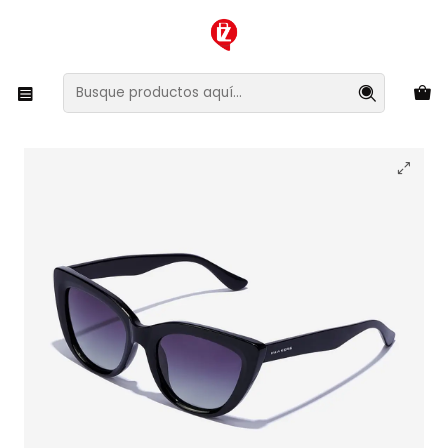
XMAS SALE ¡Compra antes de que la oferta termine!
Inicio
Ropa y Accesorios
Accesorios de Moda
Lentes y Accesorios
Lentes de Sol
Lentes de Sol Polarizado Hawkers B.Porter HBPO22BGTP