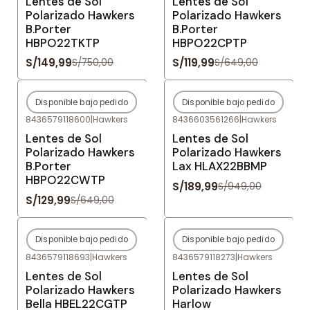
Lentes de Sol
Lentes de Sol
Polarizado Hawkers
Polarizado Hawkers
B.Porter
B.Porter
HBPO22TKTP
HBPO22CPTP
S/149,99
S/119,99
S/750,00
S/649,00
Disponible bajo pedido
Disponible bajo pedido
-80%
OFF
-80%
OFF
8436579118600
|
Hawkers
8436603561266
|
Hawkers
Agotado
Agotado
Lentes de Sol
Lentes de Sol
Polarizado Hawkers
Polarizado Hawkers
B.Porter
Lax HLAX22BBMP
HBPO22CWTP
S/189,99
S/949,00
S/129,99
S/649,00
Disponible bajo pedido
Disponible bajo pedido
-80%
OFF
-80%
OFF
8436579118693
|
Hawkers
8436579118273
|
Hawkers
Agotado
Agotado
Lentes de Sol
Lentes de Sol
Polarizado Hawkers
Polarizado Hawkers
Bella HBEL22CGTP
Harlow