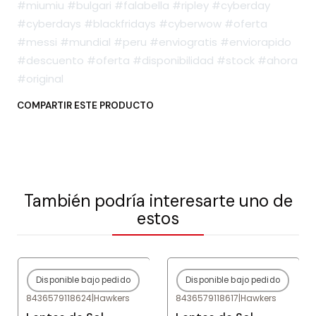
#miumiu #bulgari #falabella #ripley #cyberday
#cyberdays #blackfridays #cyberwow #oferta
#messi #mundial #peru #enviogratis #enviorapido
#descuento #oferta #disponibilidad #stock #ahora
#original
COMPARTIR ESTE PRODUCTO
También podría interesarte uno de
estos
Disponible bajo pedido
Disponible bajo pedido
-80%
OFF
-82%
OFF
8436579118624
|
Hawkers
8436579118617
|
Hawkers
Agotado
Agotado