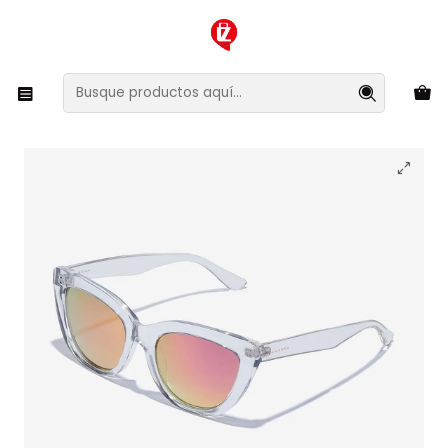
XMAS SALE ¡Compra antes de que la oferta termine!
Inicio
Ropa y Accesorios
Accesorios de Moda
Lentes y Accesorios
Lentes de Sol
Lentes de Sol Polarizado Hawkers B.Porter HBPO22TKTP