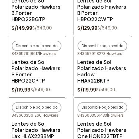
Lentes de Sol
Lentes de Sol
Polarizado Hawkers
Polarizado Hawkers
B.Porter
B.Porter
HBPO22BGTP
HBPO22CWTP
S/149,99
S/129,99
S/649,00
S/649,00
Disponible bajo pedido
Disponible bajo pedido
-82%
OFF
-80%
OFF
8436579118617
|
Hawkers
8436579118273
|
Hawkers
Agotado
Agotado
Lentes de Sol
Lentes de Sol
Polarizado Hawkers
Polarizado Hawkers
B.Porter
Harlow
HBPO22CPTP
HHAR22BKTP
S/119,99
S/119,99
S/649,00
S/599,00
Disponible bajo pedido
Disponible bajo pedido
-80%
OFF
-80%
OFF
8436603561266
|
Hawkers
8436603561433
|
Hawkers
Agotado
Agotado
Lentes de Sol
Lentes de Sol
Polarizado Hawkers
Polarizado Hawkers
Lax HLAX22BBMP
One HONE22TBTP