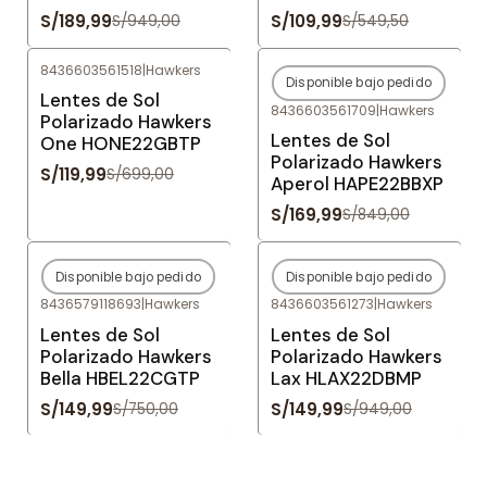
S/189,99
S/109,99
S/949,00
S/549,50
8436603561518
|
Hawkers
Disponible bajo pedido
-83%
OFF
-80%
OFF
Lentes de Sol
8436603561709
|
Hawkers
Agotado
Polarizado Hawkers
Lentes de Sol
One HONE22GBTP
Polarizado Hawkers
S/119,99
S/699,00
Aperol HAPE22BBXP
S/169,99
S/849,00
Disponible bajo pedido
Disponible bajo pedido
-80%
OFF
-84%
OFF
8436579118693
|
Hawkers
8436603561273
|
Hawkers
Agotado
Agotado
Lentes de Sol
Lentes de Sol
Polarizado Hawkers
Polarizado Hawkers
Bella HBEL22CGTP
Lax HLAX22DBMP
S/149,99
S/149,99
S/750,00
S/949,00