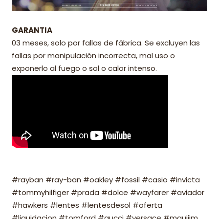
GARANTIA
03 meses, solo por fallas de fábrica. Se excluyen las
fallas por manipulación incorrecta, mal uso o
exponerlo al fuego o sol o calor intenso.
#rayban #ray-ban #oakley #fossil #casio #invicta
#tommyhilfiger #prada #dolce #wayfarer #aviador
#hawkers #lentes #lentesdesol #oferta
#liquidacion #tomford #gucci #versace #mauijim