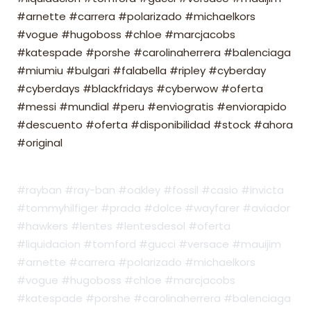
#arnette #carrera #polarizado #michaelkors
#vogue #hugoboss #chloe #marcjacobs
#katespade #porshe #carolinaherrera #balenciaga
#miumiu #bulgari #falabella #ripley #cyberday
#cyberdays #blackfridays #cyberwow #oferta
#messi #mundial #peru #enviogratis #enviorapido
#descuento #oferta #disponibilidad #stock #ahora
#original
#rayban #ray-ban #oakley #fossil #casio #invicta
#tommyhilfiger #prada #dolce #wayfarer #aviador
#hawkers #lentes #lentesdesol #oferta
#liquidacion #tomford #gucci #versace #mauijim
#arnette #carrera #polarizado #michaelkors
#vogue #hugoboss #chloe #marcjacobs
#katespade #porshe #carolinaherrera #balenciaga