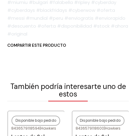
#miumiu #bulgari #falabella #ripley #cyberday
#cyberdays #blackfridays #cyberwow #oferta
#messi #mundial #peru #enviogratis #enviorapido
#descuento #oferta #disponibilidad #stock #ahora
#original
COMPARTIR ESTE PRODUCTO
También podría interesarte uno de
estos
Disponible bajo pedido
Disponible bajo pedido
-77%
OFF
-80%
OFF
8436579118594
|
Hawkers
8436579118600
|
Hawkers
Agotado
Agotado