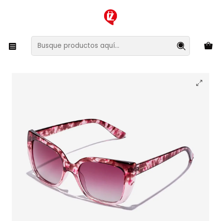
XMAS SALE ¡Compra antes de que la oferta termine!
Inicio
Ropa y Accesorios
Accesorios de Moda
Lentes y Accesorios
Lentes de Sol
Lentes de Sol Polarizado Hawkers Brigitte HBRI22CPTP