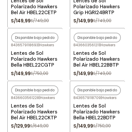
Lentes de Sol
Lentes de Sol
Polarizado Hawkers
Polarizado Hawkers
Bel Air HBEL22CETP
Grip HGRI24BRTP
S/149,99
S/149,99
S/749,00
S/749,00
Disponible bajo pedido
Disponible bajo pedido
-80%
OFF
-80%
OFF
8436579118693
|
Hawkers
8436603561211
|
Hawkers
Agotado
Agotado
Lentes de Sol
Lentes de Sol
Polarizado Hawkers
Polarizado Hawkers
Bella HBEL22CGTP
Bel Air HBEL22BBTP
S/149,99
S/149,99
S/750,00
S/749,00
Disponible bajo pedido
Disponible bajo pedido
-80%
OFF
-80%
OFF
8436603561228
|
Hawkers
8436579118709
|
Hawkers
Agotado
Agotado
Lentes de Sol
Lentes de Sol
Polarizado Hawkers
Polarizado Hawkers
Bel Air HBEL22CKTP
Bella HBEL22BDTP
S/129,99
S/149,99
S/649,00
S/750,00