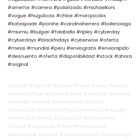
#arnette #carrera #polarizado #michaelkors
#vogue #hugoboss #chloe #marcjacobs
#katespade #porshe #carolinaherrera #balenciaga
#miumiu #bulgari #falabella #ripley #cyberday
#cyberdays #blackfridays #cyberwow #oferta
#messi #mundial #peru #enviogratis #enviorapido
#descuento #oferta #disponibilidad #stock #ahora
#original
#rayban #ray-ban #oakley #fossil #casio #invicta
#tommyhilfiger #prada #dolce #wayfarer #aviador
#hawkers #lentes #lentesdesol #oferta
#liquidacion #tomford #gucci #versace #mauijim
#arnette #carrera #polarizado #michaelkors
#vogue #hugoboss #chloe #marcjacobs
#katespade #porshe #carolinaherrera #balenciaga