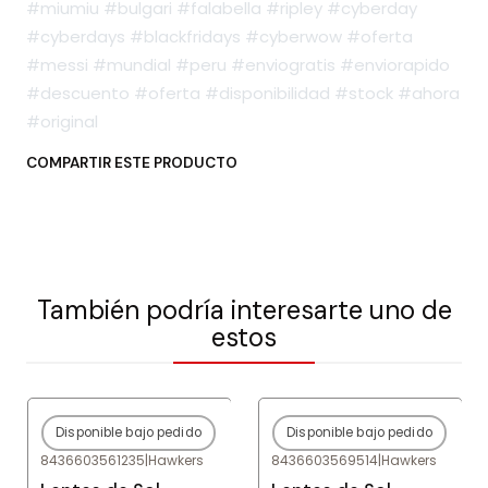
#miumiu #bulgari #falabella #ripley #cyberday
#cyberdays #blackfridays #cyberwow #oferta
#messi #mundial #peru #enviogratis #enviorapido
#descuento #oferta #disponibilidad #stock #ahora
#original
COMPARTIR ESTE PRODUCTO
También podría interesarte uno de
estos
Disponible bajo pedido
Disponible bajo pedido
-80%
OFF
-80%
OFF
8436603561235
|
Hawkers
8436603569514
|
Hawkers
Agotado
Agotado