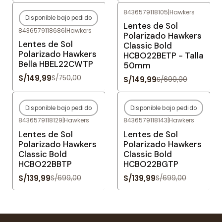
8436579118105
|
Hawkers
Disponible bajo pedido
-80%
OFF
-79%
OFF
Lentes de Sol
8436579118686
|
Hawkers
Agotado
Polarizado Hawkers
Lentes de Sol
Classic Bold
Polarizado Hawkers
HCBO22BETP - Talla
Bella HBEL22CWTP
50mm
S/149,99
S/750,00
S/149,99
S/699,00
Disponible bajo pedido
Disponible bajo pedido
-80%
OFF
-80%
OFF
8436579118129
|
Hawkers
8436579118143
|
Hawkers
Agotado
Agotado
Lentes de Sol
Lentes de Sol
Polarizado Hawkers
Polarizado Hawkers
Classic Bold
Classic Bold
HCBO22BBTP
HCBO22BGTP
S/139,99
S/139,99
S/699,00
S/699,00