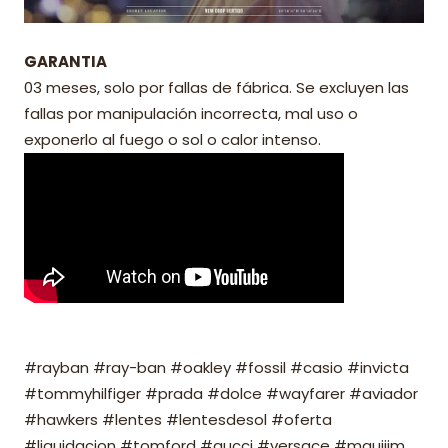
GARANTIA
03 meses, solo por fallas de fábrica. Se excluyen las
fallas por manipulación incorrecta, mal uso o
exponerlo al fuego o sol o calor intenso.
#rayban #ray-ban #oakley #fossil #casio #invicta
#tommyhilfiger #prada #dolce #wayfarer #aviador
#hawkers #lentes #lentesdesol #oferta
#liquidacion #tomford #gucci #versace #mauijim