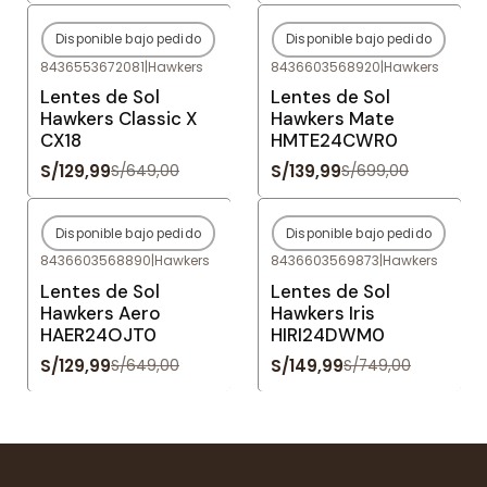
Disponible bajo pedido
Disponible bajo pedido
-80%
OFF
-80%
OFF
8436553672081
|
Hawkers
8436603568920
|
Hawkers
Agotado
Agotado
Lentes de Sol
Lentes de Sol
Hawkers Classic X
Hawkers Mate
CX18
HMTE24CWR0
S/129,99
S/139,99
S/649,00
S/699,00
Disponible bajo pedido
Disponible bajo pedido
-80%
OFF
-80%
OFF
8436603568890
|
Hawkers
8436603569873
|
Hawkers
Agotado
Agotado
Lentes de Sol
Lentes de Sol
Hawkers Aero
Hawkers Iris
HAER24OJT0
HIRI24DWM0
S/129,99
S/149,99
S/649,00
S/749,00