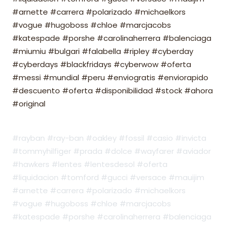
#arnette #carrera #polarizado #michaelkors
#vogue #hugoboss #chloe #marcjacobs
#katespade #porshe #carolinaherrera #balenciaga
#miumiu #bulgari #falabella #ripley #cyberday
#cyberdays #blackfridays #cyberwow #oferta
#messi #mundial #peru #enviogratis #enviorapido
#descuento #oferta #disponibilidad #stock #ahora
#original
#rayban #ray-ban #oakley #fossil #casio #invicta
#tommyhilfiger #prada #dolce #wayfarer #aviador
#hawkers #lentes #lentesdesol #oferta
#liquidacion #tomford #gucci #versace #mauijim
#arnette #carrera #polarizado #michaelkors
#vogue #hugoboss #chloe #marcjacobs
#katespade #porshe #carolinaherrera #balenciaga