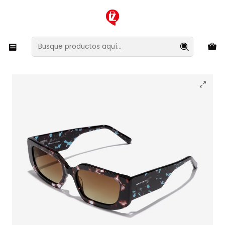
XMAS SALE ¡Compra antes de que la oferta termine!
Inicio
Ropa y Accesorios
Accesorios de Moda
Lentes y Accesorios
Lentes de Sol
Lentes de Sol Hawkers Trendset HTRE24CWX0