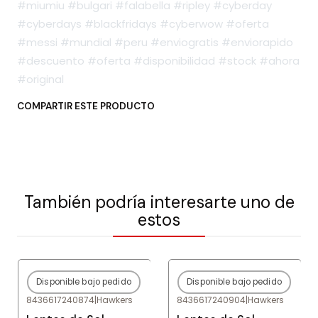
#miumiu #bulgari #falabella #ripley #cyberday
#cyberdays #blackfridays #cyberwow #oferta
#messi #mundial #peru #enviogratis #enviorapido
#descuento #oferta #disponibilidad #stock #ahora
#original
COMPARTIR ESTE PRODUCTO
También podría interesarte uno de
estos
Disponible bajo pedido
Disponible bajo pedido
-80%
OFF
-80%
OFF
8436617240874
|
Hawkers
8436617240904
|
Hawkers
Agotado
Agotado