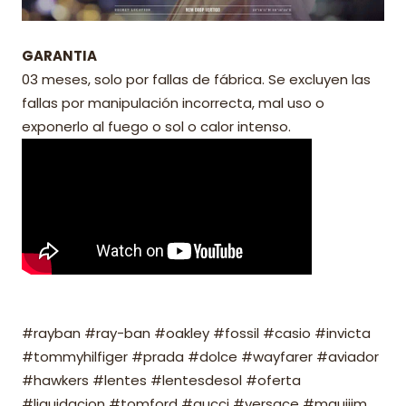
GARANTIA
03 meses, solo por fallas de fábrica. Se excluyen las
fallas por manipulación incorrecta, mal uso o
exponerlo al fuego o sol o calor intenso.
#rayban #ray-ban #oakley #fossil #casio #invicta
#tommyhilfiger #prada #dolce #wayfarer #aviador
#hawkers #lentes #lentesdesol #oferta
#liquidacion #tomford #gucci #versace #mauijim