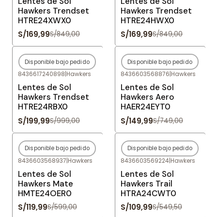
Lentes de Sol
Lentes de Sol
Hawkers Trendset
Hawkers Trendset
HTRE24XWX0
HTRE24HWX0
S/169,99
S/169,99
S/849,00
S/849,00
Disponible bajo pedido
Disponible bajo pedido
-80%
OFF
-80%
OFF
8436617240898
|
Hawkers
8436603568876
|
Hawkers
Agotado
Agotado
Lentes de Sol
Lentes de Sol
Hawkers Trendset
Hawkers Aero
HTRE24RBX0
HAER24EYT0
S/199,99
S/149,99
S/999,00
S/749,00
Disponible bajo pedido
Disponible bajo pedido
-80%
OFF
-80%
OFF
8436603568937
|
Hawkers
8436603569224
|
Hawkers
Agotado
Agotado
Lentes de Sol
Lentes de Sol
Hawkers Mate
Hawkers Trail
HMTE24OER0
HTRA24CWT0
S/119,99
S/109,99
S/599,00
S/549,50