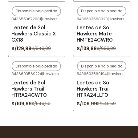
Disponible bajo pedido
Disponible bajo pedido
-80%
OFF
-80%
OFF
8436553672081
|
Hawkers
8436603568920
|
Hawkers
Agotado
Agotado
Lentes de Sol
Lentes de Sol
Hawkers Classic X
Hawkers Mate
CX18
HMTE24CWR0
S/129,99
S/139,99
S/649,00
S/699,00
Disponible bajo pedido
Disponible bajo pedido
-80%
OFF
-80%
OFF
8436603569224
|
Hawkers
8436603569194
|
Hawkers
Agotado
Agotado
Lentes de Sol
Lentes de Sol
Hawkers Trail
Hawkers Trail
HTRA24CWT0
HTRA24LLT0
S/109,99
S/109,99
S/549,50
S/549,50