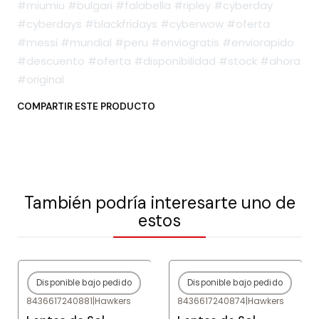
#miumiu #bulgari #falabella #ripley #cyberday
#cyberdays #blackfridays #cyberwow #oferta
#messi #mundial #peru #enviogratis #enviorapido
#descuento #oferta #disponibilidad #stock #ahora
#original
COMPARTIR ESTE PRODUCTO
También podría interesarte uno de
estos
Disponible bajo pedido
Disponible bajo pedido
-80%
OFF
-80%
OFF
8436617240881
|
Hawkers
8436617240874
|
Hawkers
Agotado
Agotado