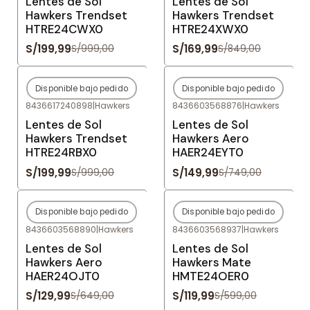
Lentes de Sol
Lentes de Sol
Hawkers Trendset
Hawkers Trendset
HTRE24CWX0
HTRE24XWX0
S/199,99
S/169,99
S/999,00
S/849,00
Disponible bajo pedido
Disponible bajo pedido
-80%
OFF
-80%
OFF
8436617240898
|
Hawkers
8436603568876
|
Hawkers
Agotado
Agotado
Lentes de Sol
Lentes de Sol
Hawkers Trendset
Hawkers Aero
HTRE24RBX0
HAER24EYT0
S/199,99
S/149,99
S/999,00
S/749,00
Disponible bajo pedido
Disponible bajo pedido
-80%
OFF
-80%
OFF
8436603568890
|
Hawkers
8436603568937
|
Hawkers
Agotado
Agotado
Lentes de Sol
Lentes de Sol
Hawkers Aero
Hawkers Mate
HAER24OJT0
HMTE24OER0
S/129,99
S/119,99
S/649,00
S/599,00