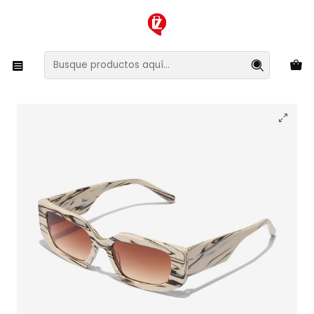
XMAS SALE ¡Compra antes de que la oferta termine!
Inicio
Ropa y Accesorios
Accesorios de Moda
Lentes y Accesorios
Lentes de Sol
Lentes de Sol Hawkers Trendset HTRE24HWX0