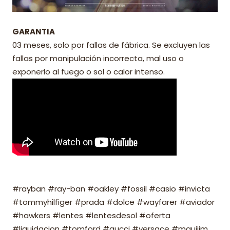
GARANTIA
03 meses, solo por fallas de fábrica. Se excluyen las
fallas por manipulación incorrecta, mal uso o
exponerlo al fuego o sol o calor intenso.
#rayban #ray-ban #oakley #fossil #casio #invicta
#tommyhilfiger #prada #dolce #wayfarer #aviador
#hawkers #lentes #lentesdesol #oferta
#liquidacion #tomford #gucci #versace #mauijim