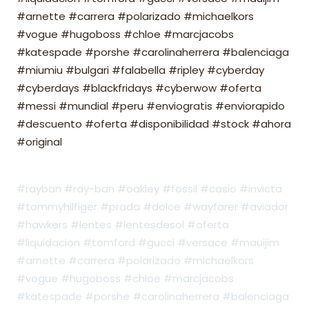
#arnette #carrera #polarizado #michaelkors
#vogue #hugoboss #chloe #marcjacobs
#katespade #porshe #carolinaherrera #balenciaga
#miumiu #bulgari #falabella #ripley #cyberday
#cyberdays #blackfridays #cyberwow #oferta
#messi #mundial #peru #enviogratis #enviorapido
#descuento #oferta #disponibilidad #stock #ahora
#original
#rayban #ray-ban #oakley #fossil #casio #invicta
#tommyhilfiger #prada #dolce #wayfarer #aviador
#hawkers #lentes #lentesdesol #oferta
#liquidacion #tomford #gucci #versace #mauijim
#arnette #carrera #polarizado #michaelkors
#vogue #hugoboss #chloe #marcjacobs
#katespade #porshe #carolinaherrera #balenciaga