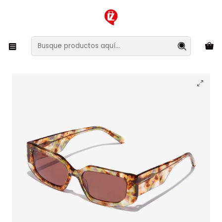
XMAS SALE ¡Compra antes de que la oferta termine!
Inicio
Ropa y Accesorios
Accesorios de Moda
Lentes y Accesorios
Lentes de Sol
Lentes de Sol Hawkers Trendset HTRE24XWX0