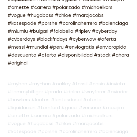
#arnette #carrera #polarizado #michaelkors
#vogue #hugoboss #chloe #marcjacobs
#katespade #porshe #carolinaherrera #balenciaga
#miumiu #bulgari #falabella #ripley #cyberday
#cyberdays #blackfridays #cyberwow #oferta
#messi #mundial #peru #enviogratis #enviorapido
#descuento #oferta #disponibilidad #stock #ahora
#original
#rayban #ray-ban #oakley #fossil #casio #invicta
#tommyhilfiger #prada #dolce #wayfarer #aviador
#hawkers #lentes #lentesdesol #oferta
#liquidacion #tomford #gucci #versace #mauijim
#arnette #carrera #polarizado #michaelkors
#vogue #hugoboss #chloe #marcjacobs
#katespade #porshe #carolinaherrera #balenciaga