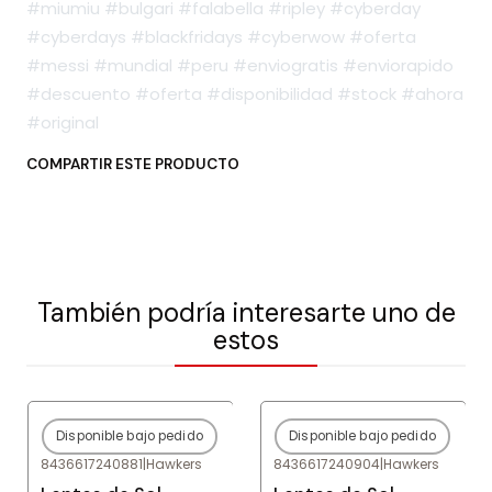
#miumiu #bulgari #falabella #ripley #cyberday
#cyberdays #blackfridays #cyberwow #oferta
#messi #mundial #peru #enviogratis #enviorapido
#descuento #oferta #disponibilidad #stock #ahora
#original
COMPARTIR ESTE PRODUCTO
También podría interesarte uno de
estos
Disponible bajo pedido
Disponible bajo pedido
-80%
OFF
-80%
OFF
8436617240881
|
Hawkers
8436617240904
|
Hawkers
Agotado
Agotado