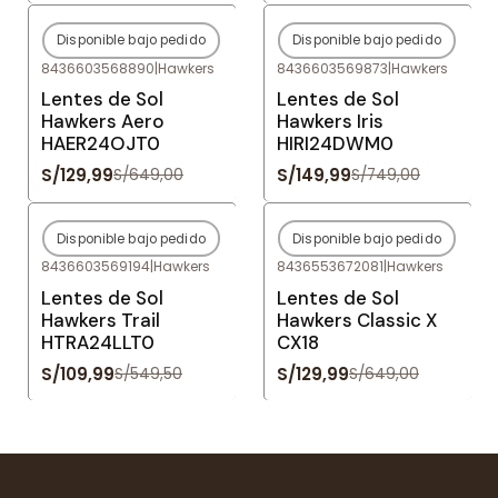
Disponible bajo pedido
Disponible bajo pedido
-80%
OFF
-80%
OFF
8436603568890
|
Hawkers
8436603569873
|
Hawkers
Agotado
Agotado
Lentes de Sol
Lentes de Sol
Hawkers Aero
Hawkers Iris
HAER24OJT0
HIRI24DWM0
S/129,99
S/149,99
S/649,00
S/749,00
Disponible bajo pedido
Disponible bajo pedido
-80%
OFF
-80%
OFF
8436603569194
|
Hawkers
8436553672081
|
Hawkers
Agotado
Agotado
Lentes de Sol
Lentes de Sol
Hawkers Trail
Hawkers Classic X
HTRA24LLT0
CX18
S/109,99
S/129,99
S/549,50
S/649,00