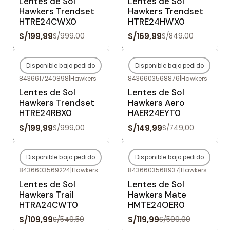
Lentes de Sol
Lentes de Sol
Hawkers Trendset
Hawkers Trendset
HTRE24CWX0
HTRE24HWX0
S/199,99
S/169,99
S/999,00
S/849,00
Disponible bajo pedido
Disponible bajo pedido
-80%
OFF
-80%
OFF
8436617240898
|
Hawkers
8436603568876
|
Hawkers
Agotado
Agotado
Lentes de Sol
Lentes de Sol
Hawkers Trendset
Hawkers Aero
HTRE24RBX0
HAER24EYT0
S/199,99
S/149,99
S/999,00
S/749,00
Disponible bajo pedido
Disponible bajo pedido
-80%
OFF
-80%
OFF
8436603569224
|
Hawkers
8436603568937
|
Hawkers
Agotado
Agotado
Lentes de Sol
Lentes de Sol
Hawkers Trail
Hawkers Mate
HTRA24CWT0
HMTE24OER0
S/109,99
S/119,99
S/549,50
S/599,00