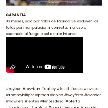
GARANTIA
03 meses, solo por fallas de fábrica. Se excluyen las
fallas por manipulación incorrecta, mal uso o
exponerlo al fuego o sol o calor intenso.
#rayban #ray-ban #oakley #fossil #casio #invicta
#tommyhilfiger #prada #dolce #wayfarer #aviador
#hawkers #lentes #lentesdesol #oferta
#liquidacion #tomford #gucci #versace #mauijim